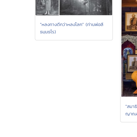
"หลงทางดีกว่าหลงโลก" (ท่านพ่อลี
ธมฺมธโร)
"สมาธ
ญาณสั