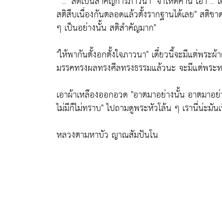
" ..
"สติเป็นสำคัญการภาวนา"
จำให้ดีคำนี้ เอา .. ใ
สติสืบเนื่องกันตลอดแล้วตั้งรากฐานได้เลย"
สติขาด
ๆ เป็นอย่างนั้น สติสำคัญมาก"
"ให้พากันตั้งอกตั้งใจภาวนา"
เดี๋ยวนี้จะมีแต่พระผ้า
มรรคทรงผลทรงศีลทรงธรรมแล้วนะ จะมีแต่พระท
เอาผ้าเหลืองออกอวด
"อาตมาอย่างนั้น อาตมาอย่า
ไม่มีก็ไม่ทราบ"
ไปถามดูพระหัวโล้น ๆ เรานี่น่ะมัน
หลวงตามหาบัว ญาณสัมปันโน