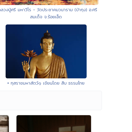
หลวงปู่ศรี มหาวีโร - วัดประชาคมวนาราม (ป่ากุง) อ.ศรี
สมเด็จ จ.ร้อยเอ็ด
• กุสราชมหาสัตว์๑ เขียนโดย สืบ ธรรมไทย