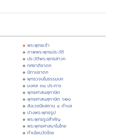
พระพุทธเจ้า
ภาพพระพุทธประวัติ
ประวัติพระพุทธสาวก
ทศชาติชาดก
นิทานชาดก
พุทธวจนในธรรมบท
มงคล ๓๘ ประการ
พุทธศาสนสุภาษิต
พุทธศาสนสุภาษิต ๖๒๑
สังเวชนียสถาน ๔ ตำบล
ปางพระพุทธรูป
พระพุทธรูปสำคัญ
พระพุทธศาสนาในไทย
ทำเนียบวัดไทย