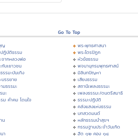
Go To Top
บุญ
พระพุทธศาสนา
ปฏิบัติธรรม
พระไตรปิฏก
ะจากหลวงพ่อ
หัวข้อธรรม
ะกับเยาวชน
พจนานุกรมพุทธศาสน์
ธรรมะบันเทิง
มิลินทปัญหา
ะบรรยาย
เสียงธรรม
ามธรรมะ
สถานีเพลงธรรมะ
รรมะ
เพลงธรรมะ/ดนตรีสมาธิ
รรม คำคม โดนใจ
ธรรมะปฏิบัติ
ม
คลังแสงแห่งธรรม
บทสวดมนต์
าน
หลักธรรมนำสุขฯ
กรรมฐานประจำวันเกิด
สนา
ฮีต ๑๒ คอง ๑๔