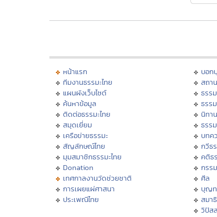
หน้าแรก
บอก
ทีมงานธรรมะไทย
สถาน
แผนผังเว็บไซต์
ธรรม
ค้นหาข้อมูล
ธรรม
ติดต่อธรรมะไทย
นิทาน
สมุดเยี่ยม
ธรรม
เครือข่ายธรรมะ
บทคว
สัญลักษณ์ไทย
กวีธ
มุมสมาชิกธรรมะไทย
คติธ
Donation
กรร
เทศกาลงานวัดช่วยชาติ
ศีล
การเผยแผ่ศาสนา
บุญท
ประเพณีไทย
สมาธิ
วิปัส