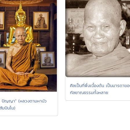
ศีลเป็นที่พึ่งเบื้องต้น เป็นมารดาข
กัลยาณธรรมทั้งหลาย
ิ ปัญญา" (หลวงตามหาบัว
มปันโน)