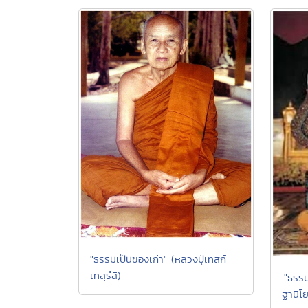
"ธรรมเป็นของเก่า" (หลวงปู่เทสก์
เทสฺรํสี)
."ธรรม
ฐานิโย