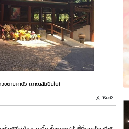
ลวงตามหาบัว ญาณสัมปันโน)
วิริยะ12