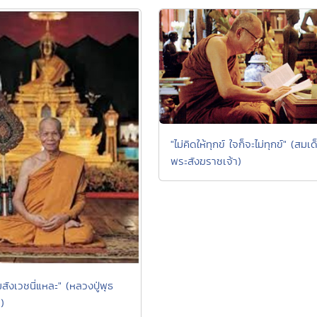
"ไม่คิดให้ทุกข์ ใจก็จะไม่ทุกข์" (สมเด
พระสังฆราชเจ้า)
สังเวชนี่แหละ" (หลวงปู่พุธ
)