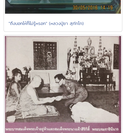
"ถึงบอกให้ก็ไม่รู้หรอก" (หลวงปู่ชา สุภัทโท)