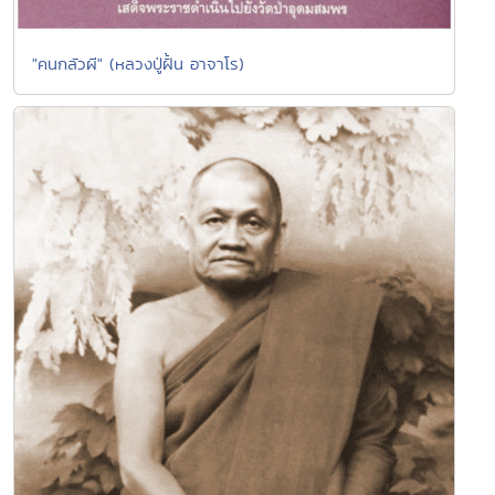
"คนกลัวผี" (หลวงปู่ฝั้น อาจาโร)