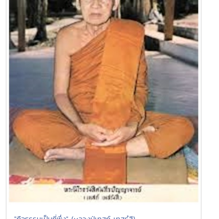
"ถือธรรมเป็นที่พึ่ง" (หลวงปู่เทสก์ เทสฺรํสี)