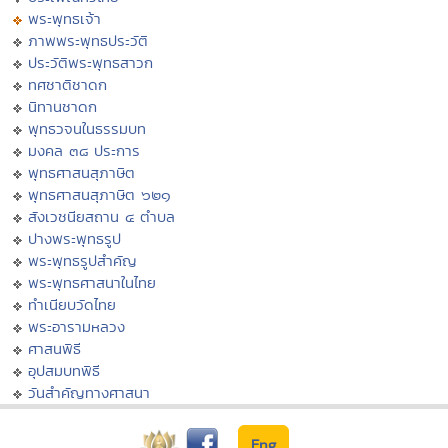
พระพุทธเจ้า
ภาพพระพุทธประวัติ
ประวัติพระพุทธสาวก
ทศชาติชาดก
นิทานชาดก
พุทธวจนในธรรมบท
มงคล ๓๘ ประการ
พุทธศาสนสุภาษิต
พุทธศาสนสุภาษิต ๖๒๑
สังเวชนียสถาน ๔ ตำบล
ปางพระพุทธรูป
พระพุทธรูปสำคัญ
พระพุทธศาสนาในไทย
ทำเนียบวัดไทย
พระอารามหลวง
ศาสนพิธี
อุปสมบทพิธี
วันสำคัญทางศาสนา
Eng