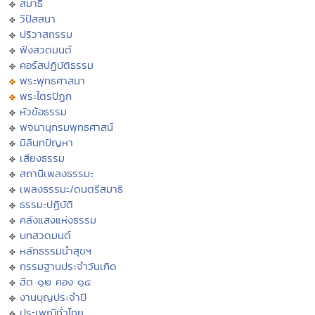
สมาธิ
วิปัสสนา
ปริวาสกรรม
ฟังสวดมนต์
คอร์สปฏิบัติธรรม
พระพุทธศาสนา
พระไตรปิฏก
หัวข้อธรรม
พจนานุกรมพุทธศาสน์
มิลินทปัญหา
เสียงธรรม
สถานีเพลงธรรมะ
เพลงธรรมะ/ดนตรีสมาธิ
ธรรมะปฏิบัติ
คลังแสงแห่งธรรม
บทสวดมนต์
หลักธรรมนำสุขฯ
กรรมฐานประจำวันเกิด
ฮีต ๑๒ คอง ๑๔
งานบุญประจำปี
ประเพณีทั่วไทย