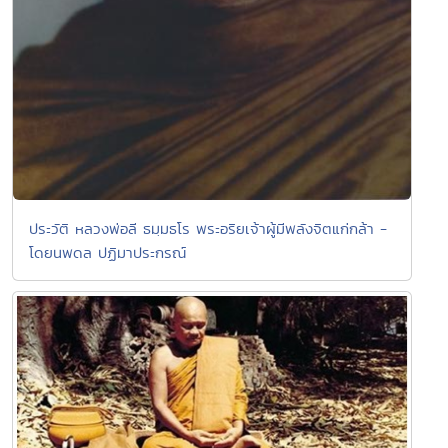
ประวัติ หลวงพ่อลี ธมฺมธโร พระอริยเจ้าผู้มีพลังจิตแก่กล้า -
โดยนพดล ปฏิมาประกรณ์