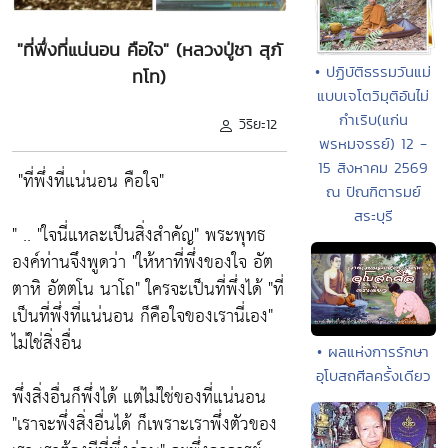
"ที่พึ่งที่แน่นอน คือใจ" (หลวงปู่ชา สุภั
• ปฏิบัติธรรมวันแม่
ทโท)
แบบเจโตวิมุติอันไม่
กำเริบ(แก่น
วิริยะ12
พรหมจรรย์) 12 -
15 สิงหาคม 2569
"ที่พึ่งที่แน่นอน คือใจ"
ณ ปัณฑิตารมย์
สระบุรี
" ..
"ใจนี่แหละเป็นสิ่งสำคัญ"
พระพุทธ
องค์ท่านจึงพูดว่า
"ให้หาที่พึ่งของใจ อัต
ตาหิ อัตตโน นาโถ"
ใครจะเป็นที่พึ่งได้
"ที่
เป็นที่พึ่งที่แน่นอน ก็คือใจของเรานี่เอง"
ไม่ใช่สิ่งอื่น
• ผลแห่งการรักษา
อุโบสถศีลครั้งเดียว
พึ่งสิ่งอื่นก็พึ่งได้ แต่ไม่ใช่ของที่แน่นอน
"เราจะพึ่งสิ่งอื่นได้ ก็เพราะเราพึ่งตัวของ