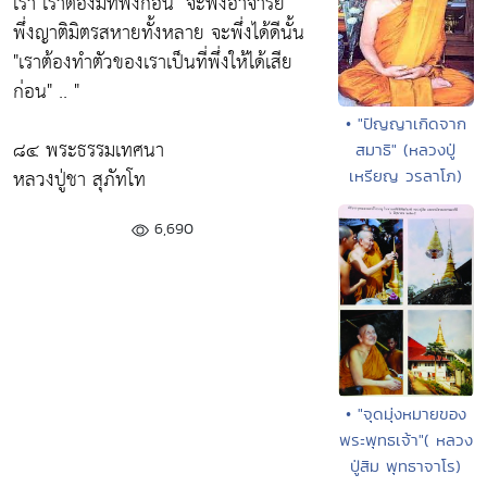
เรา เราต้องมีที่พึ่งก่อน"
จะพึ่งอาจารย์
พึ่งญาติมิตรสหายทั้งหลาย จะพึ่งได้ดีนั้น
"เราต้องทำตัวของเราเป็นที่พึ่งให้ได้เสีย
ก่อน"
.. "
• "ปัญญาเกิดจาก
๘๔ พระธรรมเทศนา
สมาธิ" (หลวงปู่
หลวงปู่ชา สุภัทโท
เหรียญ วรลาโภ)
6,690
• "จุดมุ่งหมายของ
พระพุทธเจ้า"( หลวง
ปู่สิม พุทธาจาโร)