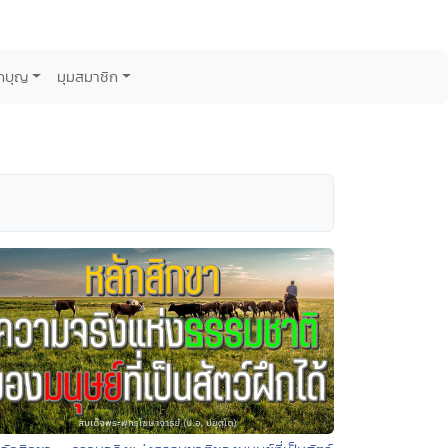
กบุญ
มุมสมาชิก