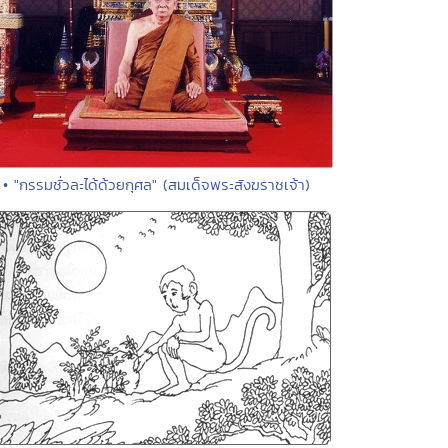
• "กรรมชั่วละได้ด้วยกุศล" (สมเด็จพระสังฆราชเจ้า)