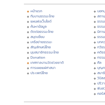
หน้าแรก
บอก
ทีมงานธรรมะไทย
สถาน
แผนผังเว็บไซต์
ธรรม
ค้นหาข้อมูล
ธรรม
ติดต่อธรรมะไทย
นิทาน
สมุดเยี่ยม
ธรรม
เครือข่ายธรรมะ
บทคว
สัญลักษณ์ไทย
กวีธ
มุมสมาชิกธรรมะไทย
คติธ
Donation
กรร
เทศกาลงานวัดช่วยชาติ
ศีล
การเผยแผ่ศาสนา
บุญท
ประเพณีไทย
สมาธิ
วิปัส
ปริว
ฟังส
คอร์ส