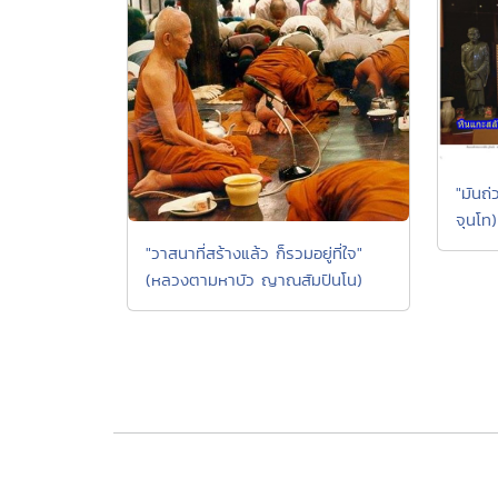
"มันถ่
จุนโท)
"วาสนาที่สร้างแล้ว ก็รวมอยู่ที่ใจ"
(หลวงตามหาบัว ญาณสัมปันโน)