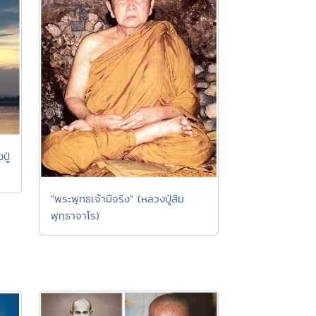
ปู่
"พระพุทธเจ้ามีจริง" (หลวงปู่สิม
พุทฺธาจาโร)