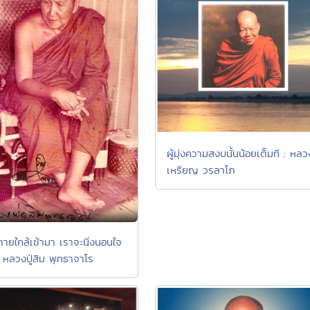
ผู้มุ่งความสงบนั้นน้อยเต็มที : หลวง
เหรียญ วรลาโภ
ายใกล้เข้ามา เราจะนิ่งนอนใจ
 : หลวงปู่สิม พุทธาจาโร