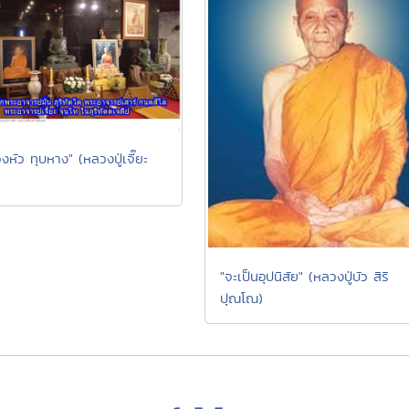
วงหัว ทุบหาง" (หลวงปู่เจี๊ยะ
"จะเป็นอุปนิสัย" (หลวงปู่บัว สิริ
ปุณโณ)