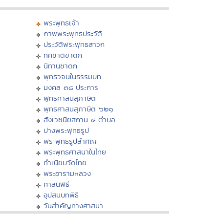
พระพุทธเจ้า
ภาพพระพุทธประวัติ
ประวัติพระพุทธสาวก
ทศชาติชาดก
นิทานชาดก
พุทธวจนในธรรมบท
มงคล ๓๘ ประการ
พุทธศาสนสุภาษิต
พุทธศาสนสุภาษิต ๖๒๑
สังเวชนียสถาน ๔ ตำบล
ปางพระพุทธรูป
พระพุทธรูปสำคัญ
พระพุทธศาสนาในไทย
ทำเนียบวัดไทย
พระอารามหลวง
ศาสนพิธี
อุปสมบทพิธี
วันสำคัญทางศาสนา