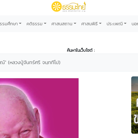
รรมศึกษา
คติธรรม
ศาสนสถาน
ศาสนพิธี
ประเพณี
บอ
ค้นหาในเว็บไซต์ :
ณ์" (หลวงปู่จันทร์ศรี จนฺททีโป)