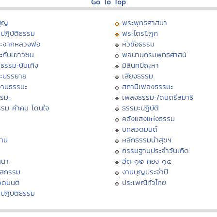
Go To Top
บุญ
พระพุทธศาสนา
ปฏิบัติธรรม
พระไตรปิฏก
ะจากหลวงพ่อ
หัวข้อธรรม
ะกับเยาวชน
พจนานุกรมพุทธศาสน์
ธรรมะบันเทิง
มิลินทปัญหา
ะบรรยาย
เสียงธรรม
ามธรรมะ
สถานีเพลงธรรมะ
รรมะ
เพลงธรรมะ/ดนตรีสมาธิ
รรม คำคม โดนใจ
ธรรมะปฏิบัติ
ม
คลังแสงแห่งธรรม
บทสวดมนต์
าน
หลักธรรมนำสุขฯ
กรรมฐานประจำวันเกิด
สนา
ฮีต ๑๒ คอง ๑๔
าสกรรม
งานบุญประจำปี
วดมนต์
ประเพณีทั่วไทย
ปฏิบัติธรรม