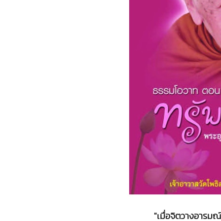
"เมื่อจิตวางอารมณ์