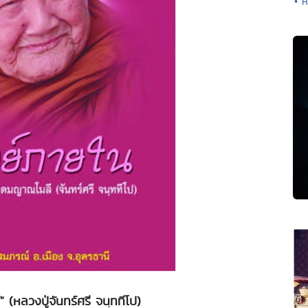
• ห
" (หลวงปู่จันทร์ศรี จนฺททีโป)