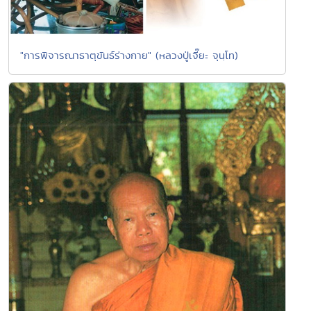
"การพิจารณาธาตุขันธ์ร่างกาย" (หลวงปู่เจี๊ยะ จุนฺโท)