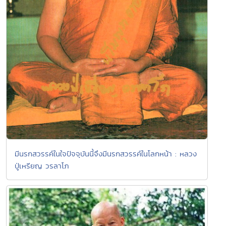
มีนรกสวรรค์ในใจปัจจุบันนี้จึงมีนรกสวรรค์ในโลกหน้า : หลวง
ปู่เหรียญ วรลาโภ