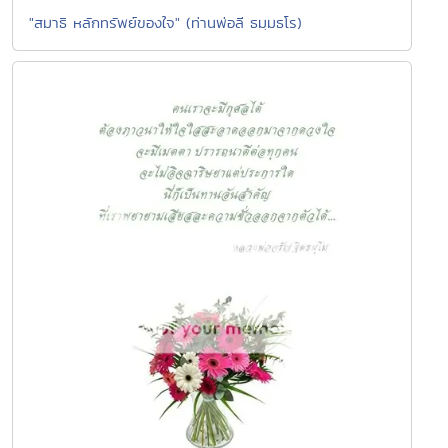
"สมาธิ หลักทรัพย์ของใจ" (ท่านพ่อลี ธมฺมธโร)