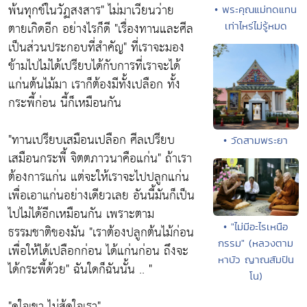
พ้นทุกข์ในวัฏสงสาร"
ไม่มาเวียนว่าย
• พระคุณแม่ทดแทน
ตายเกิดอีก อย่างไรก็ดี
"เรื่องทานและศีล
เท่าไหร่ไม่รู้หมด
เป็นส่วนประกอบที่สำคัญ"
ที่เราจะมอง
ข้ามไปไม่ได้เปรียบได้กับการที่เราจะได้
แก่นต้นไม้มา เราก็ต้องมีทั้งเปลือก ทั้ง
กระพี้ก่อน นี้ก็เหมือนกัน
"ทานเปรียบเสมือนเปลือก ศีลเปรียบ
• วัดสามพระยา
เสมือนกระพี้ จิตตภาวนาคือแก่น"
ถ้าเรา
ต้องการแก่น แต่จะให้เราจะไปปลูกแก่น
เพื่อเอาแก่นอย่างเดียวเลย อันนี้มันก็เป็น
ไปไม่ได้อีกเหมือนกัน เพราะตาม
• "ไม่มีอะไรเหนือ
ธรรมชาติของมัน
"เราต้องปลูกต้นไม้ก่อน
กรรม" (หลวงตาม
เพื่อให้ได้เปลือกก่อน ได้แก่นก่อน ถึงจะ
หาบัว ญาณสัมปัน
ได้กระพี้ด้วย"
ฉันใดก็ฉันนั้น .. "
โน)
"ดูใจเขา ไม่สู้ดูใจเรา"