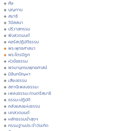
ศีล
บุญทาน
สมาธิ
วิปัสสนา
ปริวาสกรรม
ฟังสวดมนต์
คอร์สปฏิบัติธรรม
พระพุทธศาสนา
พระไตรปิฏก
หัวข้อธรรม
พจนานุกรมพุทธศาสน์
มิลินทปัญหา
เสียงธรรม
สถานีเพลงธรรมะ
เพลงธรรมะ/ดนตรีสมาธิ
ธรรมะปฏิบัติ
คลังแสงแห่งธรรม
บทสวดมนต์
หลักธรรมนำสุขฯ
กรรมฐานประจำวันเกิด