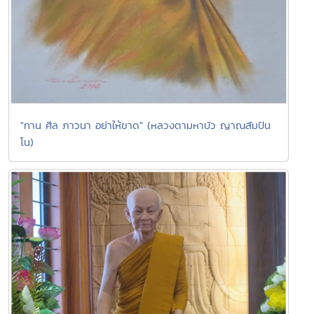
"ทาน ศีล ภาวนา อย่าให้ขาด" (หลวงตามหาบัว ญาณสัมปัน
โน)