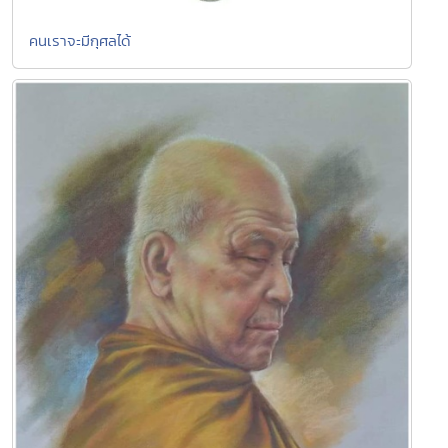
คนเราจะมีกุศลได้