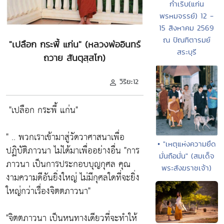
กำเริบ(แก่น
พรหมจรรย์) 12 -
15 สิงหาคม 2569
ณ ปัณฑิตารมย์
"เปลือก กระพี้ แก่น" (หลวงพ่ออินทร์
สระบุรี
ถวาย สันตุสฺสโก)
วิริยะ12
"เปลือก กระพี้ แก่น"
" .. พวกเราเข้ามาสู่วัดวาศาสนาเพื่อ
• "เหตุแห่งความยึด
ปฏิบัติภาวนา ไม่ได้มาเพื่ออย่างอื่น
"การ
มั่นถือมั่น" (สมเด็จ
ภาวนา เป็นการประกอบบุญกุศล คุณ
พระสังฆราชเจ้า)
งามความดีอันยิ่งใหญ่ ไม่มีกุศลใดที่จะยิ่ง
ใหญ่กว่าเรื่องจิตตภาวนา"
"จิตตภาวนา เป็นหนทางเดียวที่จะทำให้