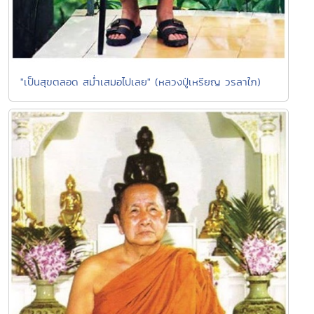
"เป็นสุขตลอด สม่ำเสมอไปเลย" (หลวงปู่เหรียญ วรลาใภ)