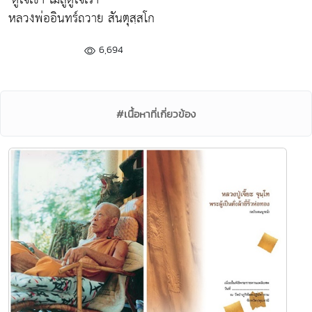
หลวงพ่ออินทร์ถวาย สันตุสฺสโก
6,694
#เนื้อหาที่เกี่ยวข้อง