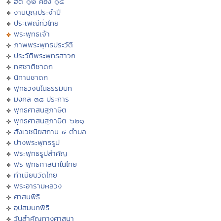
ฮีต ๑๒ คอง ๑๔
งานบุญประจำปี
ประเพณีทั่วไทย
พระพุทธเจ้า
ภาพพระพุทธประวัติ
ประวัติพระพุทธสาวก
ทศชาติชาดก
นิทานชาดก
พุทธวจนในธรรมบท
มงคล ๓๘ ประการ
พุทธศาสนสุภาษิต
พุทธศาสนสุภาษิต ๖๒๑
สังเวชนียสถาน ๔ ตำบล
ปางพระพุทธรูป
พระพุทธรูปสำคัญ
พระพุทธศาสนาในไทย
ทำเนียบวัดไทย
พระอารามหลวง
ศาสนพิธี
อุปสมบทพิธี
วันสำคัญทางศาสนา