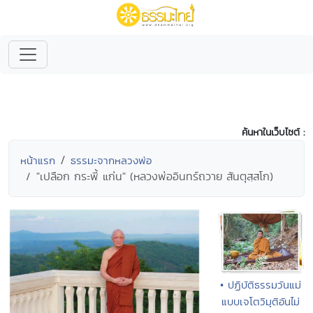
ค้นหาในเว็บไซต์ :
หน้าแรก
ธรรมะจากหลวงพ่อ
"เปลือก กระพี้ แก่น" (หลวงพ่ออินทร์ถวาย สันตุสฺสโก)
• ปฏิบัติธรรมวันแม่
แบบเจโตวิมุติอันไม่