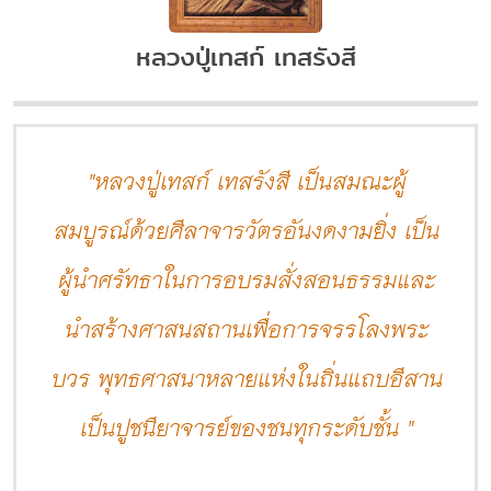
หลวงปู่เทสก์ เทสรังสี
"หลวงปู่เทสก์ เทสรังสี เป็นสมณะผู้
สมบูรณ์ด้วยศีลาจารวัตรอันงดงามยิ่ง เป็น
ผู้นำศรัทธาในการอบรมสั่งสอนธรรมและ
นำสร้างศาสนสถานเพื่อการจรรโลงพระ
บวร พุทธศาสนาหลายแห่งในถิ่นแถบอีสาน
เป็นปูชนียาจารย์ของชนทุกระดับชั้น "