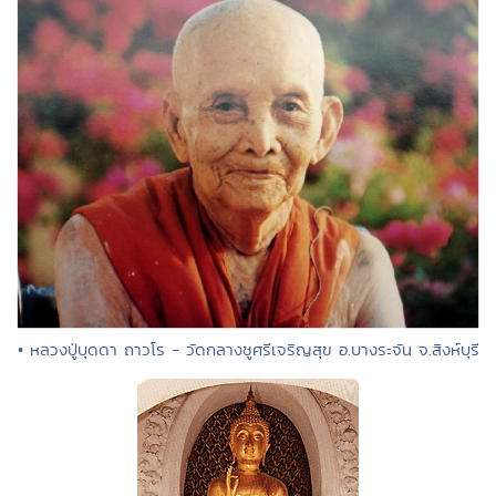
• หลวงปู่บุดดา ถาวโร - วัดกลางชูศรีเจริญสุข อ.บางระจัน จ.สิงห์บุรี