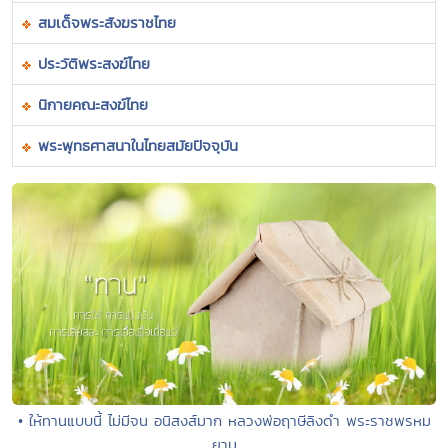
สมเด็จพระสังฆราชไทย
ประวัติพระสงฆ์ไทย
นิกายคณะสงฆ์ไทย
พระพุทธศาสนาในไทยสมัยปัจจุบัน
• ให้ทานแบบนี้ ไม่มีจน อนิสงส์มาก หลวงพ่อฤาษีลิงดำ พระราชพรหม
ยาน