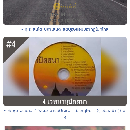
• ทูเร สนฺโต ปกาเสนฺติ สัตบุรุษย่อมปรากฏในที่ไกล
• ซีดีชุด อริยสัจ 4 พระอาจารย์ปัญญา นีลวณฺโณ - (( วิปัสสนา )) #
4