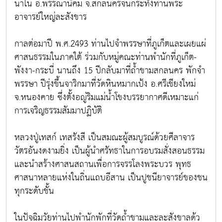
นาใน อ.พรรณานิคม จ.สกลนครจนกระทั้งท่านพระ
อาจารย์ใหญ่ละสังขาร
กาลต่อมาปี พ.ศ.2493 ท่านไปจำพรรษาที่ภูเก็ตและเผยแผ่
ศาสนธรรมในภาคใต้ ร่วมกับหมู่คณะท่านพำนักที่ภูเก็ต-
พังงา-กระบี่ นานถึง 15 ปีกลับมาที่ถ้ำขามสกลนคร พักจำ
พรรษา ปีรุ่งขึ้นจาริกมาที่วัดหินหมากเป้ง อ.ศรีเชียงใหม่
จ.หนองคาย ซึ่งตั้งอญู่ริมแม่น้ำโขงบรรยากาศดีเหมาะแก่
การเจริญธรรมสัมมาปฏิบัติ
หลวงปู่เทสก์ เทสรังสี เป็นสมณะผู้สมบูรณ์ด้วยศีลาจาร
วัตรอันงดงามยิ่ง เป็นผู้นำศรัทธาในการอบรมสั่งสอนธรรม
และนำสร้างศาสนสถานเพื่อการจรรโลงพระบวร พุทธ
ศาสนาหลายแห่งในถิ่นแถบอีสาน เป็นปูชนียาจารย์ของชน
ทุกระดับชั้น
ในปัจฉิมวัยท่านไปพำนักพักที่วัดถ้ำขามและละสังขาลด้ว