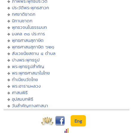
ภาพพระพุทธประวัติ
ประวัติพระพุทธสาวก
ทศชาติชาดก
นิทานชาดก
พุทธวจนในธรรมบท
มงคล ๓๘ ประการ
พุทธศาสนสุภาษิต
พุทธศาสนสุภาษิต ๖๒๑
สังเวชนียสถาน ๔ ตำบล
ปางพระพุทธรูป
พระพุทธรูปสำคัญ
พระพุทธศาสนาในไทย
ทำเนียบวัดไทย
พระอารามหลวง
ศาสนพิธี
อุปสมบทพิธี
วันสำคัญทางศาสนา
Eng