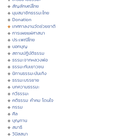
สัญลักษณ์ไทย
มุมสมาชิกธรรมะไทย
Donation
เทศกาลงานวัดช่วยชาติ
การเผยแผ่ศาสนา
ประเพณีไทย
บอกบุญ
สถานปฏิบัติธรรม
ธรรมะจากหลวงพ่อ
ธรรมะกับเยาวชน
นิทานธรรมะบันเทิง
ธรรมะบรรยาย
บทความธรรมะ
กวีธรรมะ
คติธรรม คำคม โดนใจ
กรรม
ศีล
บุญทาน
สมาธิ
วิปัสสนา