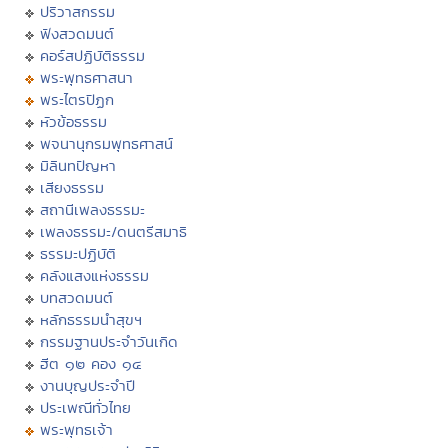
ปริวาสกรรม
ฟังสวดมนต์
คอร์สปฏิบัติธรรม
พระพุทธศาสนา
พระไตรปิฏก
หัวข้อธรรม
พจนานุกรมพุทธศาสน์
มิลินทปัญหา
เสียงธรรม
สถานีเพลงธรรมะ
เพลงธรรมะ/ดนตรีสมาธิ
ธรรมะปฏิบัติ
คลังแสงแห่งธรรม
บทสวดมนต์
หลักธรรมนำสุขฯ
กรรมฐานประจำวันเกิด
ฮีต ๑๒ คอง ๑๔
งานบุญประจำปี
ประเพณีทั่วไทย
พระพุทธเจ้า