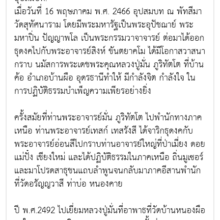
เมื่อวันที่ 16 พฤษภาคม พ.ศ. 2466 อุปสมบท ณ พัทสีมา
วัดสุทัศนาราม โดยมีพระมหารัฐเป็นพระอุปัชฌาย์ พระ
มหาปิ่น ปัญญาพโล เป็นพระกรรมวาจาจารย์ ต่อมาได้ออก
ธุดงคไปกับพระอาจารย์สิงห์ ขันตยาคโม ได้มีโอกาสวาสนา
กราบ นมัสการพระเดชพระคุณหลวงปู่มั่น ภูริทัตโต ที่บ้าน
ค้อ อำเภอบ้านผือ อุดรธานีทำให้ มีกำลังจิต กำลังใจ ใน
การปฏิบัติธรรมบำเพ็ญความเพียรอย่างยิ่ง
ครั้งสมัยที่ท่านพระอาจารย์มั่น ภูริทัตโต ไปพำนักทางภาค
เหนือ ท่านพระอาจารย์เทสก์ เทสรังสี ได้จาริกธุดงคกับ
พระอาจารย์อ่อนสีไปกราบท่านอาจารย์ใหญ่ที่ป่าเมี่ยง ดอย
แม่ปั๋ง เชียงใหม่ และได้ปฏิบัติธรรมในภาคเหนือ ถิ่นมูเซอร์
และมาโปรดสาธุชนแถบลำพูนจนกลับมาภาคอีสานพำนัก
ที่วัดอรัญญวาสี ท่าบ่อ หนองคาย
ปี พ.ศ.2492 ไปเยี่ยมหลวงปู่มั่นที่อาพาธที่วัดบ้านหนองผือ