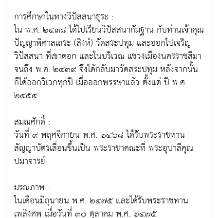
การศึกษาในทางวิปัสสนาธุระ :
ใน พ.ศ. ๒๔๓๘ ได้ไปเรียนวิปัสสนากัมฐาน กับท่านเจ้าคุณ
ปัญญาพิศาลเถระ (สิงห์) วัดสระปทุม และออกไปเจริญ
วิปัสสนา ที่เขาดอก และในบริเวณ แขวงเมืองนครราชสีมา
จนถึง พ.ศ. ๒๔๓๙ จึงได้กลับมาวัดสระปทุม หลังจากนั้น
ก็ได้ออกวิเวกทุกปี เมื่อออกพรรษาแล้ว ตั้งแต่ ปี พ.ศ.
๒๔๕๔
สมณศักดิ์ :
วันที่ ๙ พฤศจิกายน พ.ศ. ๒๔๖๘ ได้รับพระราชทาน
สัญญาบัตรเลื่อนขึ้นเป็น พระราชาคณะที่ พระอุบาลีคุณ
ปมาจารย์
มรณภาพ :
ในเดือนมิถุนายน พ.ศ. ๒๔๗๕ และได้รับพระราชทาน
เพลิงศพ เมื่อวันที่ ๓๐ ตุลาคม พ.ศ. ๒๔๗๕