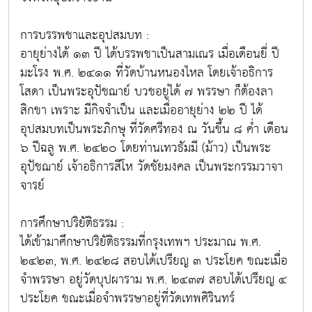
การบรรพชาและอุปสมบท :
อายุย่างได้ ๑๓ ปี ได้บรรพชาเป็นสามเณร เมื่อเดือนยี่ ปี
มะโรง พ.ศ. ๒๔๑๑ ที่วัดบ้านหนองไหล โดยเจ้าอธิการ
โสดา เป็นพระอุปัชฌาย์ บวชอยู่ได้ ๗ พรรษา ก็ต้องลา
สิกขา เพราะ มีกิจจำเป็น และเมื่ออายุย่าง ๒๒ ปี ได้
อุปสมบทเป็นพระภิกษุ ที่วัดศรีทอง ณ วันขึ้น ๘ ค่ำ เดือน
๖ ปีฉลู พ.ศ. ๒๔๒๐ โดยท่านเทวธัมมี (ม้าว) เป็นพระ
อุปัชฌาย์ เจ้าอธิการสีโห วัดชัยมงคล เป็นพระกรรมวาจา
จารย์
การศึกษาปริยัติธรรม :
ได้เข้ามาศึกษาปริยัติธรรมที่กรุงเทพฯ ประมาณ พ.ศ.
๒๔๒๓, พ.ศ. ๒๔๒๘ สอบได้เปรียญ ๓ ประโยค ขณะเมื่อ
จำพรรษา อยู่วัดบุปผาราม พ.ศ. ๒๔๓๗ สอบได้เปรียญ ๔
ประโยค ขณะเมื่อจำพรรษาอยู่ที่วัดเทพศิรินทร์