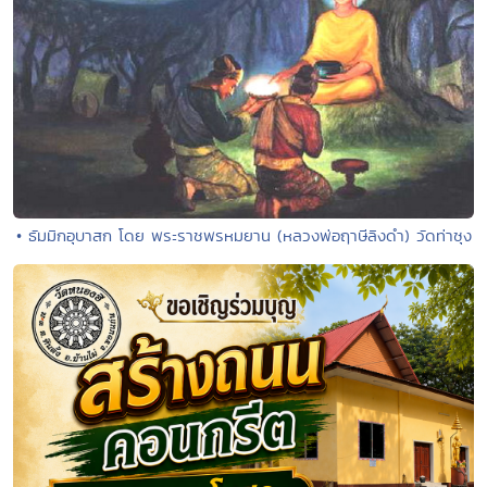
• ธัมมิกอุบาสก โดย พระราชพรหมยาน (หลวงพ่อฤาษีลิงดำ) วัดท่าซุง