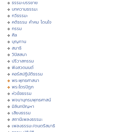
ธรรมะบรรยาย
บทความธรรมะ
กวีธรรมะ
คติธรรม คำคม โดนใจ
กรรม
ศีล
บุญทาน
สมาธิ
วิปัสสนา
ปริวาสกรรม
ฟังสวดมนต์
คอร์สปฏิบัติธรรม
พระพุทธศาสนา
พระไตรปิฏก
หัวข้อธรรม
พจนานุกรมพุทธศาสน์
มิลินทปัญหา
เสียงธรรม
สถานีเพลงธรรมะ
เพลงธรรมะ/ดนตรีสมาธิ