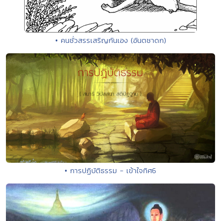
• คนชั่วสรรเสริญกันเอง (อันตชาดก)
• การปฏิบัติธรรม - เข้าใจทิศ6