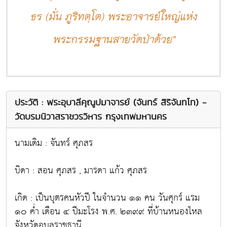
ธร (มั่น ภูริทตฺโต) พระอาจารย์ใหญ่แห่ง
พระกรรมฐานสายวัดป่าด้วย"
ประวัติ : พระอุบาลีคุณูปมาจารย์ (จันทร์ สิริจันทโท) -
วัดบรมนิวาสราชวรวิหาร กรุงเทพมหานคร
นามเดิม : จันทร์ ศุภสร
บิดา : สอน ศุภสร , มารดา แก้ว ศุภสร
เกิด : เป็นบุตรคนหัวปี ในจำนวน ๑๑ คน วันศุกร์ แรม
๑๐ ค่ำ เดือน ๔ ปีมะโรง พ.ศ. ๒๓๙๙ ที่บ้านหนองไหล
จังหวัดอุบลราชธานี