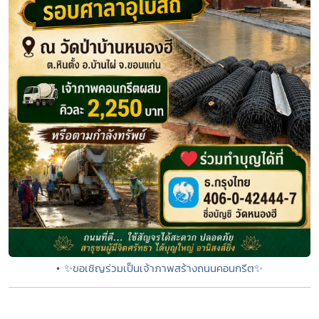
• ✨ขอเชิญร่วมเป็นเจ้าภาพสร้างถนนคอนกรีต✨