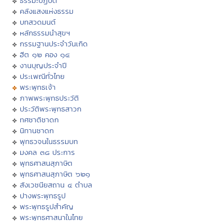
ธรรมะปฏิบัติ
คลังแสงแห่งธรรม
บทสวดมนต์
หลักธรรมนำสุขฯ
กรรมฐานประจำวันเกิด
ฮีต ๑๒ คอง ๑๔
งานบุญประจำปี
ประเพณีทั่วไทย
พระพุทธเจ้า
ภาพพระพุทธประวัติ
ประวัติพระพุทธสาวก
ทศชาติชาดก
นิทานชาดก
พุทธวจนในธรรมบท
มงคล ๓๘ ประการ
พุทธศาสนสุภาษิต
พุทธศาสนสุภาษิต ๖๒๑
สังเวชนียสถาน ๔ ตำบล
ปางพระพุทธรูป
พระพุทธรูปสำคัญ
พระพุทธศาสนาในไทย