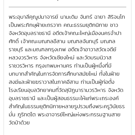
พระอุบาลีคุณูปมาจารย์ นามเดิม จันทร์ ฉายา สิริจนฺโท
เป็นพระภิกษุฝ่ายเถรวาท คณะธรรมยุติกนิกาย ชาว
จังหวัดอุบลราชธานี อดีตเจ้าคณะใหญ่เมืองนครจำปา
ศักดิ์ เจ้าคณะมณฑลอีสาน มณฑลจันทบุรี มณฑล
ราชบุรี และมณฑลกรุงเทพ อดีตเจ้าอาวาสวัดเจดีย์
หลวงวรวิหาร จังหวัดเชียงใหม่ และวัดบรมนิวาส
ราชวรวิหาร กรุงเทพมหานคร ท่านเป็นผู้หนึ่งที่มี
บทบาทสำคัญในการจัดการศึกษาสมัยใหม่ ทั้งในฝ่าย
สงฆ์และฝ่ายฆราวาสในภาคอีสาน ท่านเป็นผู้ก่อตั้ง
โรงเรียนอุบลวิทยาคมที่วัดสุปัฏนารามวรวิหาร จังหวัด
อุบลราชธานี และเป็นผู้สอนธรรมะให้แก่พระเถระองค์
สำคัญในธรรมยุติกนิกายหลายรูปรวมถึงพระครูวินัยธร
มั่น ภูริทตฺโต พระอาจารย์ใหญ่แห่งพระกรรมฐานสาย
วัดป่าด้วย