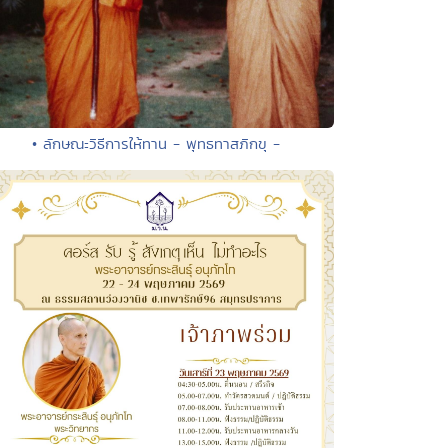
• ลักษณะวิธีการให้ทาน - พุทธทาสภิกขุ -