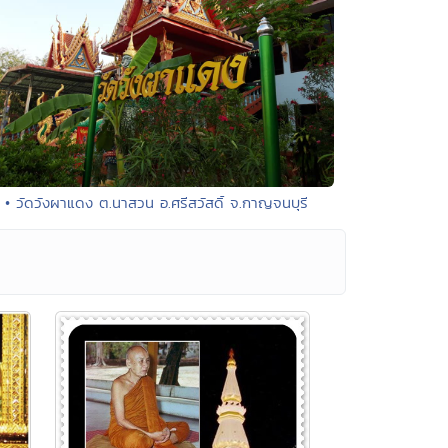
• วัดวังผาแดง ต.นาสวน อ.ศรีสวัสดิ์ จ.กาญจนบุรี