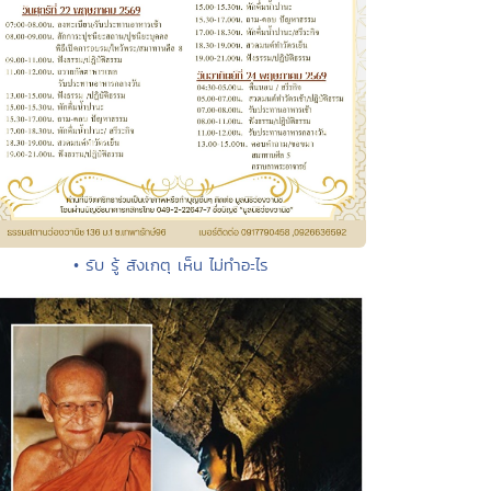
• รับ รู้ สังเกตุ เห็น ไม่ทำอะไร