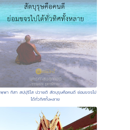
พฺพา ทิสา สปฺปุริโส ปวายติ สัตบุรุษคือคนดี ย่อมขจรไป
ได้ทั่วทิศทั้งหลาย