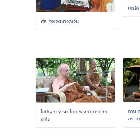
ใครได้
ศีล คือเจตนางดเว้น
ทาน ศ
ไขปัญหาธรรม โดย พระอาจารย์ชย
ฆราวาส
สาโร