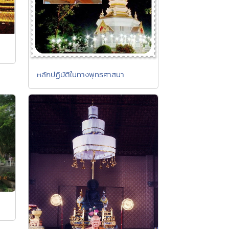
หลักปฏิบัติในทางพุทธศาสนา