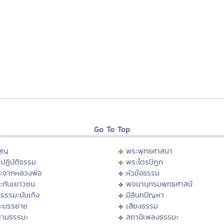
Go To Top
บุญ
พระพุทธศาสนา
ปฏิบัติธรรม
พระไตรปิฏก
ะจากหลวงพ่อ
หัวข้อธรรม
ะกับเยาวชน
พจนานุกรมพุทธศาสน์
ธรรมะบันเทิง
มิลินทปัญหา
ะบรรยาย
เสียงธรรม
ามธรรมะ
สถานีเพลงธรรมะ