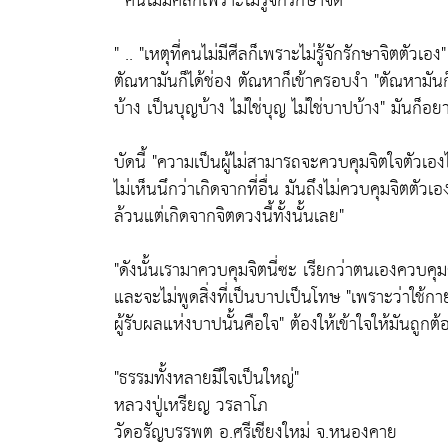
"คนไม่มีศีลก็เพราะไม่รู้จักรักษาจิต"
" ..
"เหตุที่คนไม่มีศีลก็เพราะไม่รู้จักรักษาจิตตัวเอง"
ตัณหามันก็ได้ช่อง ตัณหาก็เข้าครอบงำ
"ตัณหามัน
บ้าง เป็นบุญบ้าง ไม่ใช่บุญ ไม่ใช่บาปบ้าง"
มันก็อยา
บัดนี้
"ความเป็นผู้ไม่สามารถจะควบคุมจิตใจตัวเองไ
ไม่เห็นนึกว่าเกิดจากที่อื่น มันถึงไม่ควบคุมจิตตัวเอ
ล้วนแต่เกิดจากจิตดวงนี้ทั้งนั้นเลย"
"ดังนั้นเรามาควบคุมจิตนี่ซะ เรียกว่าตนเองควบคุม
และจะไม่พูดสิ่งที่เป็นบาปเป็นโทษ
"เพราะว่าใช้ก
ผู้รับผลแห่งบาปนั้นคือใจ"
ต้องให้เข้าใจให้มันถูกต้อง
"ธรรมทั้งหลายมีใจเป็นใหญ่"
หลวงปู่เหรียญ วรลาโภ
วัดอรัญบรรพต อ.ศรีเชียงใหม่ จ.หนองคาย