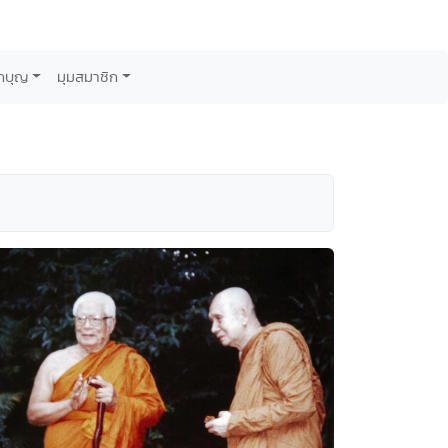
กบุญ
มุมสมาชิก