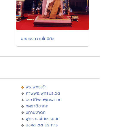
ผลของความไม่มีศีล
พระพุทธเจ้า
ภาพพระพุทธประวัติ
ประวัติพระพุทธสาวก
ทศชาติชาดก
นิทานชาดก
พุทธวจนในธรรมบท
มงคล ๓๘ ประการ