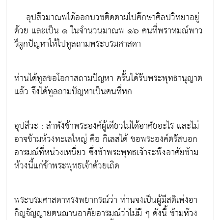
อุปสีวมาณพได้ออกบวชติดตามไปศึกษาศิลปวิทยาอยู่
ด้วย และเป็น ๑ ในจำนวนมาณพ ๑๖ คนที่พราหมณ์พาว
รีผูกปัญหาให้ไปทูลถามพระบรมศาสดา
ท่านได้ทูลขอโอกาสถามปัญหา ครั้นได้รับพระพุทธานุญาต
แล้ว จึงได้ทูลถามปัญหาเป็นคนที่หก
อุปสีวะ : ลำพังข้าพระองค์ผู้เดียวไม่ได้อาศัยอะไร และไม่
อาจข้ามห้วงทะเลใหญ่ คือ กิเลสได้ ขอพระองค์ตรัสบอก
อารมณ์ที่หน่วงเหนี่ยว ซึ่งข้าพระพุทธเจ้าจะพึงอาศัยข้าม
ห้วงนี้แก่ข้าพระพุทธเจ้าด้วยเถิด
พระบรมศาสดาทรงพยากรณ์ว่า ท่านจงเป็นผู้มีสติเพ่งอา
กิญจัญญายตนฌานอาศัยอารมณ์ว่าไม่มี ๆ ดังนี้ ข้ามห้วง