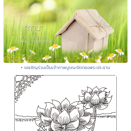
• ขอเชิญร่วมเป็นเจ้าภาพบูรณะปิดทองพระประธาน