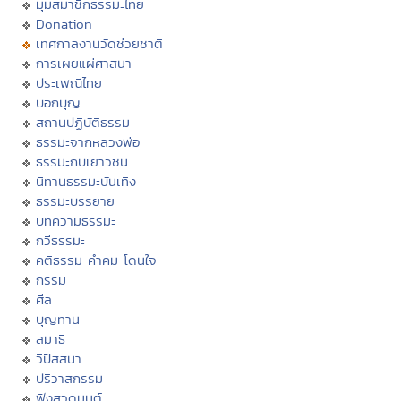
มุมสมาชิกธรรมะไทย
Donation
เทศกาลงานวัดช่วยชาติ
การเผยแผ่ศาสนา
ประเพณีไทย
บอกบุญ
สถานปฏิบัติธรรม
ธรรมะจากหลวงพ่อ
ธรรมะกับเยาวชน
นิทานธรรมะบันเทิง
ธรรมะบรรยาย
บทความธรรมะ
กวีธรรมะ
คติธรรม คำคม โดนใจ
กรรม
ศีล
บุญทาน
สมาธิ
วิปัสสนา
ปริวาสกรรม
ฟังสวดมนต์