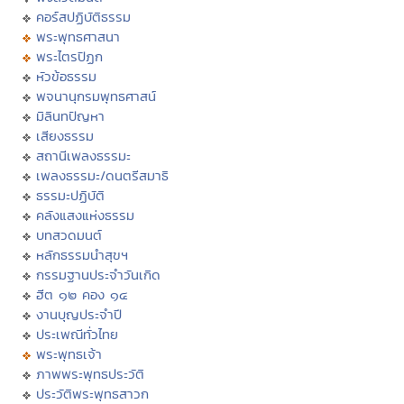
คอร์สปฏิบัติธรรม
พระพุทธศาสนา
พระไตรปิฏก
หัวข้อธรรม
พจนานุกรมพุทธศาสน์
มิลินทปัญหา
เสียงธรรม
สถานีเพลงธรรมะ
เพลงธรรมะ/ดนตรีสมาธิ
ธรรมะปฏิบัติ
คลังแสงแห่งธรรม
บทสวดมนต์
หลักธรรมนำสุขฯ
กรรมฐานประจำวันเกิด
ฮีต ๑๒ คอง ๑๔
งานบุญประจำปี
ประเพณีทั่วไทย
พระพุทธเจ้า
ภาพพระพุทธประวัติ
ประวัติพระพุทธสาวก