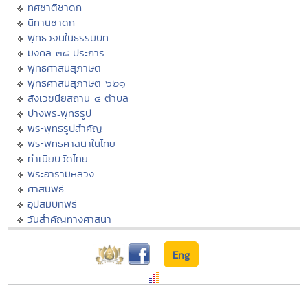
ทศชาติชาดก
นิทานชาดก
พุทธวจนในธรรมบท
มงคล ๓๘ ประการ
พุทธศาสนสุภาษิต
พุทธศาสนสุภาษิต ๖๒๑
สังเวชนียสถาน ๔ ตำบล
ปางพระพุทธรูป
พระพุทธรูปสำคัญ
พระพุทธศาสนาในไทย
ทำเนียบวัดไทย
พระอารามหลวง
ศาสนพิธี
อุปสมบทพิธี
วันสำคัญทางศาสนา
Eng