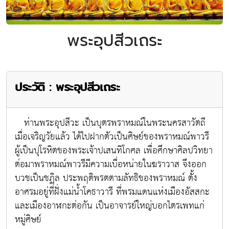
พระอุปสีวเถระ
ประวัติ : พระอุปสีวเถระ
ท่านพระอุปสีวะ เป็นบุตรพราหมณ์ในพระนครสาวัตถี
เมื่อเจริญวัยแล้ว ได้ไปฝากตัวเป็นศิษย์ของพราหมณ์พาวรี
ผู้เป็นปุโรหิตของพระเจ้าปเสนทิโกศล เพื่อศึกษาศิลปวิทยา
ต่อมาพราหมณ์พาวรีมีความเบื่อหน่ายในฆราวาส จึงออก
บวชเป็นชฏิล ประพฤติพรตตามลัทธิของพราหมณ์ ตั้ง
อาศรมอยู่ที่ฝั่งแม่น้ำโคธาวารี ที่พรมแดนแห่งเมืองอัสสกะ
และเมืองอาฬกะต่อกัน เป็นอาจารย์ใหญ่บอกไตรเพทแก่
หมู่ศิษย์