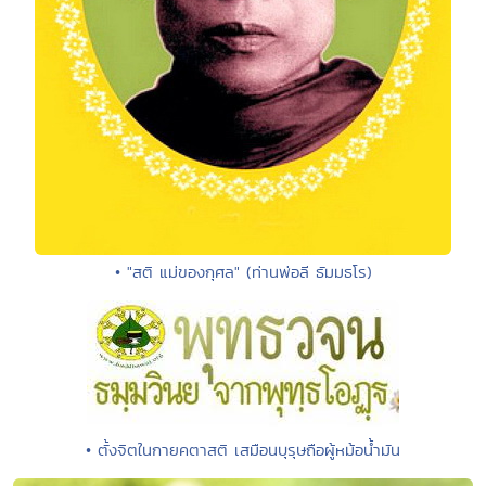
• "สติ แม่ของกุศล" (ท่านพ่อลี ธัมมธโร)
• ตั้งจิตในกายคตาสติ เสมือนบุรุษถือผู้หม้อน้ำมัน