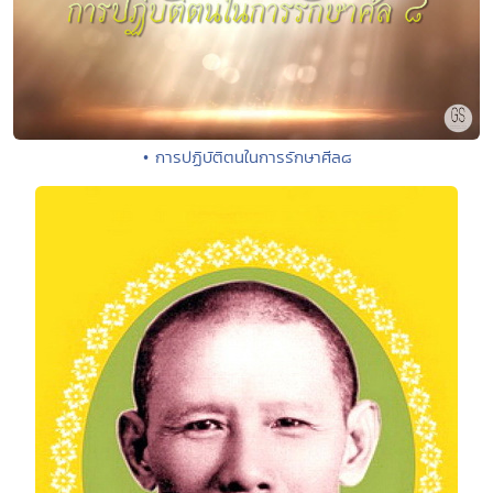
• การปฏิบัติตนในการรักษาศีล๘