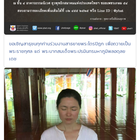
ขอเชิญสาธุชนทุกท่านร่วมงานสาธยายพระไตรปิฎก เพื่อถวายเป็น
พระราชกุศล แด่ พระบาทสมเด็จพระปรมินทรมหาภูมิพลอดุลย
เดช