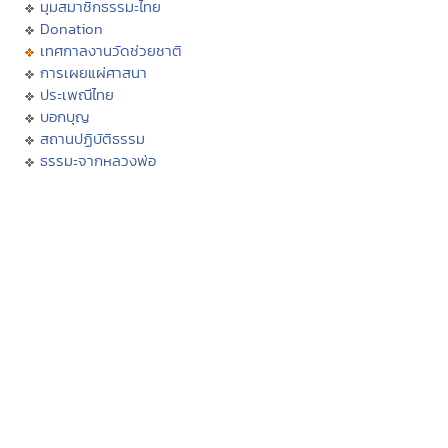
มุมสมาชิกธรรมะไทย
Donation
เทศกาลงานวัดช่วยชาติ
การเผยแผ่ศาสนา
ประเพณีไทย
บอกบุญ
สถานปฏิบัติธรรม
ธรรมะจากหลวงพ่อ
ธรรมะกับเยาวชน
นิทานธรรมะบันเทิง
ธรรมะบรรยาย
บทความธรรมะ
กวีธรรมะ
คติธรรม คำคม โดนใจ
กรรม
ศีล
บุญทาน
สมาธิ
วิปัสสนา
ปริวาสกรรม
ฟังสวดมนต์