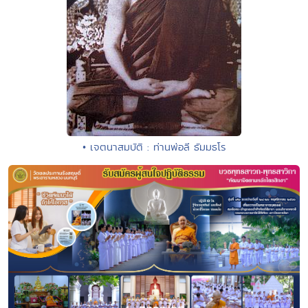
• เจตนาสมบัติ : ท่านพ่อลี ธัมมธโร