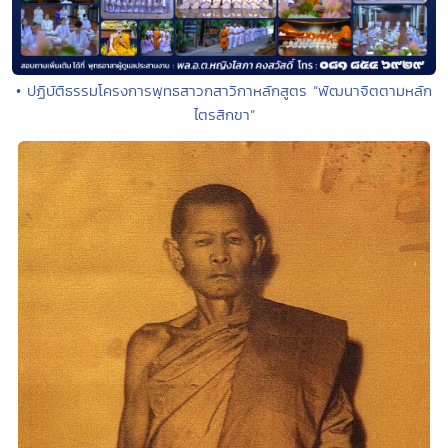
• ปฏิบัติธรรมโครงการพุทธสาวกสาวิกาหลักสูตร “พัฒนาจิตตามหลัก
ไตรสิกขา”