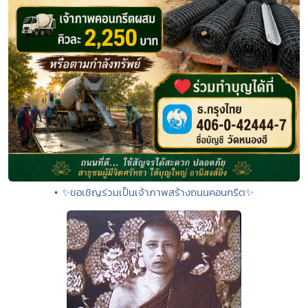
• ✨ขอเชิญร่วมเป็นเจ้าภาพสร้างถนนคอนกรีต✨