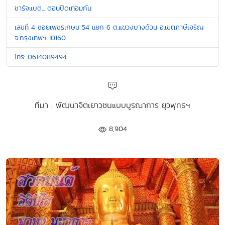
ชาร์จแบต... ตอนปิดเทอมกัน
เลขที่ 4 ซอยเพชรเกษม 54 แยก 6 ต.แขวงบางด้วน อ.เขตภาษีเจริญ
จ.กรุงเทพฯ 10160
โทร: 0614089494
ที่มา : พัฒนาจิตเยาวชนแบบบูรณาการ ยุวพุทธฯ
8,904