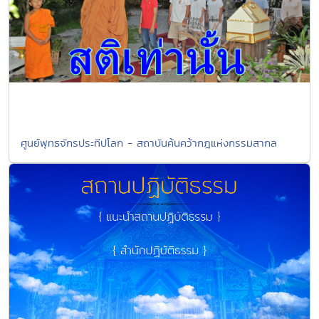
ศูนย์พุทธจักรประทีปโลก - สถาบันค้นคว้ากฎแห่งกรรมสากล