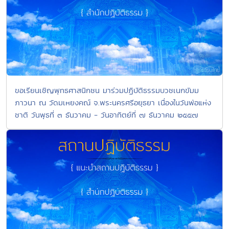
ขอเรียนเชิญพุทธศาสนิกชน มาร่วมปฏิบัติธรรมบวชเนกขัมม
ภาวนา ณ วัดมเหยงคณ์ จ.พระนครศรีอยุธยา เนื่องในวันพ่อแห่ง
ชาติ วันพุธที่ ๓ ธันวาคม - วันอาทิตย์ที่ ๗ ธันวาคม ๒๕๕๗