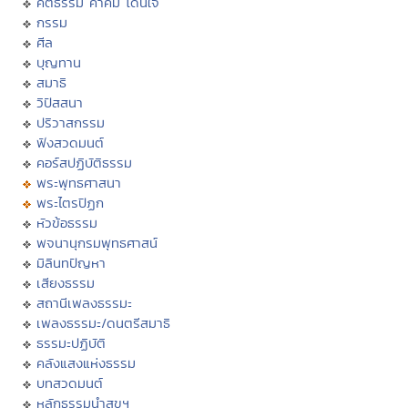
คติธรรม คำคม โดนใจ
กรรม
ศีล
บุญทาน
สมาธิ
วิปัสสนา
ปริวาสกรรม
ฟังสวดมนต์
คอร์สปฏิบัติธรรม
พระพุทธศาสนา
พระไตรปิฏก
หัวข้อธรรม
พจนานุกรมพุทธศาสน์
มิลินทปัญหา
เสียงธรรม
สถานีเพลงธรรมะ
เพลงธรรมะ/ดนตรีสมาธิ
ธรรมะปฏิบัติ
คลังแสงแห่งธรรม
บทสวดมนต์
หลักธรรมนำสุขฯ