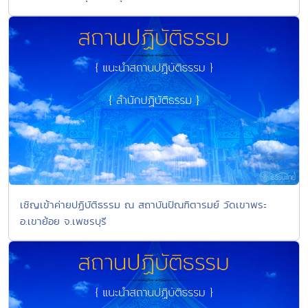
เชิญเข้าค่ายปฏิบัติธรรม ณ สถาบันปัณฑิตารมย์ วัดเขาพระ
อ.เขาย้อย จ.เพชรบุรี