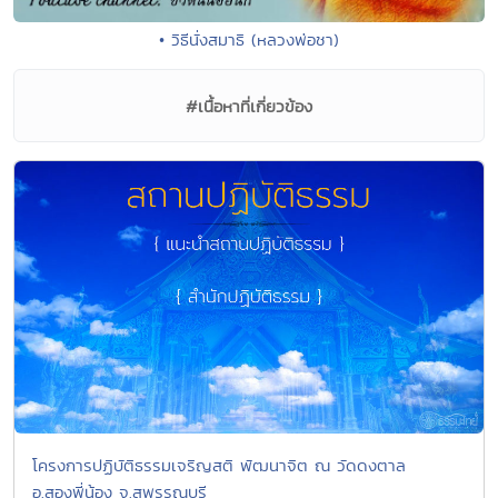
• วิธีนั่งสมาธิ (หลวงพ่อชา)
#เนื้อหาที่เกี่ยวข้อง
โครงการปฏิบัติธรรมเจริญสติ พัฒนาจิต ณ วัดดงตาล
อ.สองพี่น้อง จ.สุพรรณบุรี