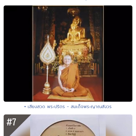
• เสียงสวด พระปริตร - สมเด็จพระญาณสังวร