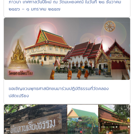
ภาวนา เทศกาลวันปีใหม่ ณ วัดมเหยงคณ์ ในวันที่ ๒๘ ธันวาคม
๒๕๕๖ – ๑ มกราคม ๒๕๕๗
ขอเชิญชวนพุทธศาสนิกชนมาร่วมปฎิบัติธรรมที่วัดคลอง
ปลัดเปรียง