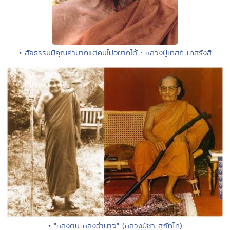
• สัจธรรมมีคุณค่ามากแต่คนไม่อยากได้ : หลวงปู่เทสก์ เทสรังสี
• "หลงตน หลงอำนาจ" (หลวงปู่ชา สุภัทโท)