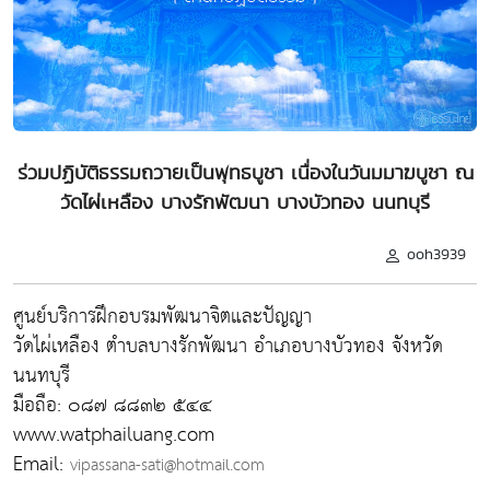
ร่วมปฏิบัติธรรมถวายเป็นพุทธบูชา เนื่องในวันมมาฆบูชา ณ
วัดไผ่เหลือง บางรักพัฒนา บางบัวทอง นนทบุรี
ooh3939
ศูนย์บริการฝึกอบรมพัฒนาจิตและปัญญา
วัดไผ่เหลือง ตำบลบางรักพัฒนา อำเภอบางบัวทอง จังหวัด
นนทบุรี
มือถือ: ๐๘๗ ๘๘๓๒ ๕๔๔
www.watphailuang.com
Email:
vipassana-sati@hotmail.com