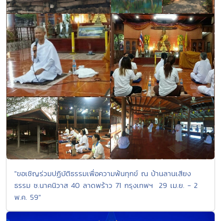
"ขอเชิญร่วมปฏิบัติธรรมเพื่อความพ้นทุกข์ ณ บ้านลานเสียง
ธรรม ซ.นาคนิวาส 40 ลาดพร้าว 71 กรุงเทพฯ 29 เม.ย. - 2
พ.ค. 59"