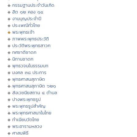
กรรมฐานประจำวันเกิด
ฮีต ๑๒ คอง ๑๔
งานบุญประจำปี
ประเพณีทั่วไทย
พระพุทธเจ้า
ภาพพระพุทธประวัติ
ประวัติพระพุทธสาวก
ทศชาติชาดก
นิทานชาดก
พุทธวจนในธรรมบท
มงคล ๓๘ ประการ
พุทธศาสนสุภาษิต
พุทธศาสนสุภาษิต ๖๒๑
สังเวชนียสถาน ๔ ตำบล
ปางพระพุทธรูป
พระพุทธรูปสำคัญ
พระพุทธศาสนาในไทย
ทำเนียบวัดไทย
พระอารามหลวง
ศาสนพิธี