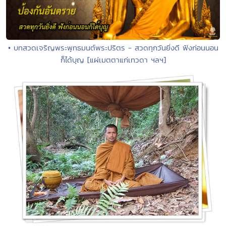
• บทสวดเจริญพระพุทธมนต์พระปริตร - สวดทุกวันยิ่งดี ฟังก่อนนอน
ก็ได้บุญ [แผ่เมตตาแก่เทวดา ฯลฯ]