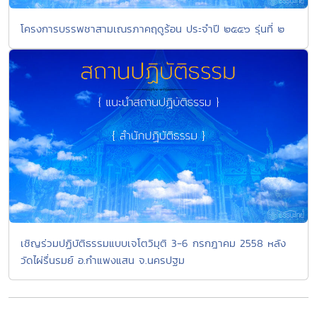
โครงการบรรพชาสามเณรภาคฤดูร้อน ประจำปี ๒๕๕๖ รุ่นที่ ๒
เชิญร่วมปฏิบัติธรรมแบบเจโตวิมุติ 3-6 กรกฎาคม 2558 หลัง
วัดไผ่รื่นรมย์ อ.กำแพงแสน จ.นครปฐม