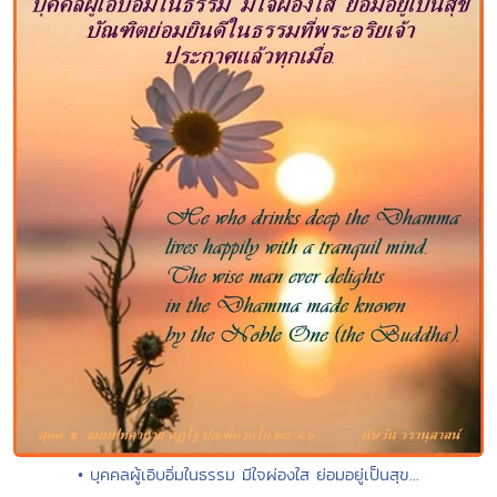
• บุคคลผู้เอิบอิ่มในธรรม มีใจผ่องใส ย่อมอยู่เป็นสุข...