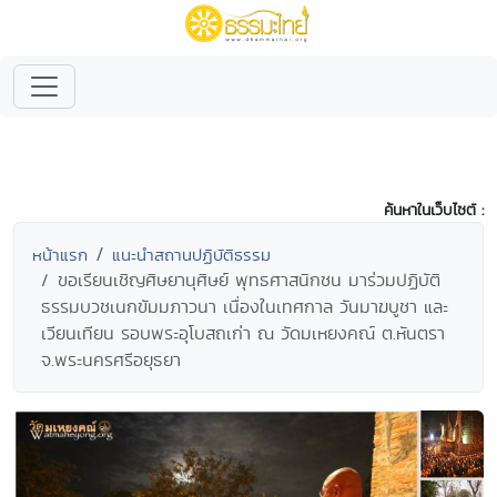
ค้นหาในเว็บไซต์ :
หน้าแรก
แนะนำสถานปฏิบัติธรรม
ขอเรียนเชิญศิษยานุศิษย์ พุทธศาสนิกชน มาร่วมปฏิบัติ
ธรรมบวชเนกขัมมภาวนา เนื่องในเทศกาล วันมาฆบูชา และ
เวียนเทียน รอบพระอุโบสถเก่า ณ วัดมเหยงคณ์ ต.หันตรา
จ.พระนครศรีอยุธยา