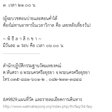
๓. เวลา ๒๑.๐๐ น.
(ผู้จะบวชตอนบ่ายและตอนค่ำได้
ต้องไม่ทานอาหารในเวลาวิกาล คือ เลยหลังเที่ยงวัน)
~ พิ ธี ล า สิ ก ข า ~
มีวันละ ๑ รอบ คือ เวลา ๐๖.๐๐ น.
.....................................
สำนักปฏิบัติกรรมฐานวัดมเหยงคณ์
ต.หันตรา อ.พระนครศรีอยุธยา จ.พระนครศรีอยุธยา
โทร.๐๓๕-๘๘๑-๖๐๑-๒ , ๐๘๒-๒๓๓-๓๘๔๘
&#9829;แผนที่วัด และรายละเอียดการเดินทาง
http://www.watmaheyong.org/index.php/th/faq/54-faq-