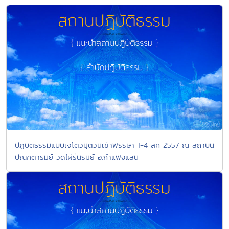
ปฏิบัติธรรมแบบเจโตวิมุติวันเข้าพรรษา 1-4 สค 2557 ณ สถาบัน
ปัณฑิตารมย์ วัดไผ่รื่นรมย์ อ.กำแพงแสน