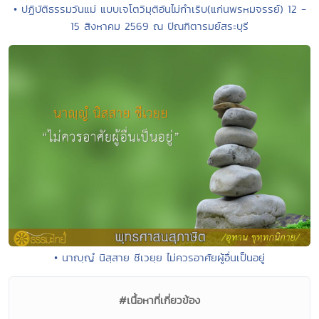
• ปฏิบัติธรรมวันแม่ แบบเจโตวิมุติอันไม่กำเริบ(แก่นพรหมจรรย์) 12 -
15 สิงหาคม 2569 ณ ปัณฑิตารมย์สระบุรี
• นาญฺญํ นิสฺสาย ชีเวยฺย ไม่ควรอาศัยผู้อื่นเป็นอยู่
#เนื้อหาที่เกี่ยวข้อง