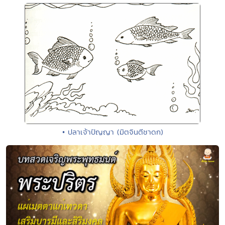
• ปลาเจ้าปัญญา (มิตจินตีชาดก)