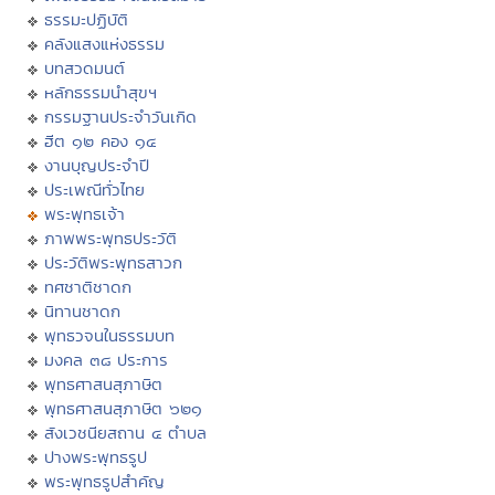
ธรรมะปฏิบัติ
คลังแสงแห่งธรรม
บทสวดมนต์
หลักธรรมนำสุขฯ
กรรมฐานประจำวันเกิด
ฮีต ๑๒ คอง ๑๔
งานบุญประจำปี
ประเพณีทั่วไทย
พระพุทธเจ้า
ภาพพระพุทธประวัติ
ประวัติพระพุทธสาวก
ทศชาติชาดก
นิทานชาดก
พุทธวจนในธรรมบท
มงคล ๓๘ ประการ
พุทธศาสนสุภาษิต
พุทธศาสนสุภาษิต ๖๒๑
สังเวชนียสถาน ๔ ตำบล
ปางพระพุทธรูป
พระพุทธรูปสำคัญ