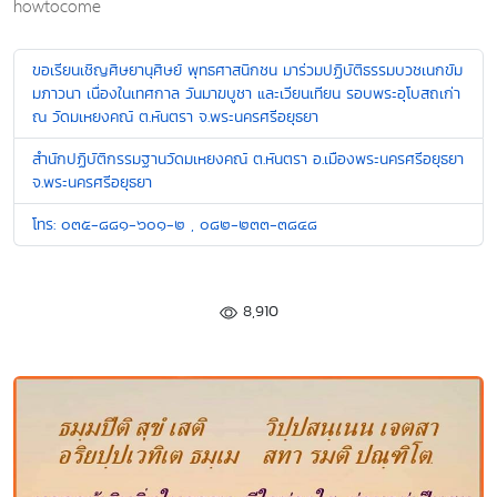
howtocome
ขอเรียนเชิญศิษยานุศิษย์ พุทธศาสนิกชน มาร่วมปฏิบัติธรรมบวชเนกขัม
มภาวนา เนื่องในเทศกาล วันมาฆบูชา และเวียนเทียน รอบพระอุโบสถเก่า
ณ วัดมเหยงคณ์ ต.หันตรา จ.พระนครศรีอยุธยา
สำนักปฏิบัติกรรมฐานวัดมเหยงคณ์ ต.หันตรา อ.เมืองพระนครศรีอยุธยา
จ.พระนครศรีอยุธยา
โทร: ๐๓๕-๘๘๑-๖๐๑-๒ , ๐๘๒-๒๓๓-๓๘๔๘
8,910