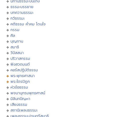
นิทานธรรมะบันเทิง
ธรรมะบรรยาย
บทความธรรมะ
กวีธรรมะ
คติธรรม คำคม โดนใจ
กรรม
ศีล
บุญทาน
สมาธิ
วิปัสสนา
ปริวาสกรรม
ฟังสวดมนต์
คอร์สปฏิบัติธรรม
พระพุทธศาสนา
พระไตรปิฏก
หัวข้อธรรม
พจนานุกรมพุทธศาสน์
มิลินทปัญหา
เสียงธรรม
สถานีเพลงธรรมะ
เพลงธรรมะ/ดนตรีสมาธิ