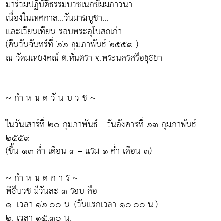
มาร่วมปฏิบัติธรรมบวชเนกขัมมภาวนา
เนื่องในเทศกาล...วันมาฆบูชา...
และเวียนเทียน รอบพระอุโบสถเก่า
(คืนวันจันทร์ที่ ๒๒ กุมภาพันธ์ ๒๕๕๙ )
ณ วัดมเหยงคณ์ ต.หันตรา จ.พระนครศรีอยุธยา
...................................
~ กำ ห น ด วั น บ ว ช ~
ในวันเสาร์ที่ ๒๐ กุมภาพันธ์ - วันอังคารที่ ๒๓ กุมภาพันธ์
๒๕๕๙
(ขึ้น ๑๓ ค่ำ เดือน ๓ – แรม ๑ ค่ำ เดือน ๓)
~ กำ ห น ด ก า ร ~
พิธีบวช มีวันละ ๓ รอบ คือ
๑. เวลา ๑๒.๐๐ น. (วันแรกเวลา ๑๐.๐๐ น.)
๒. เวลา ๑๕.๓๐ น.