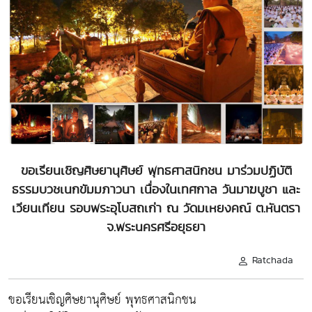
ขอเรียนเชิญศิษยานุศิษย์ พุทธศาสนิกชน มาร่วมปฏิบัติ
ธรรมบวชเนกขัมมภาวนา เนื่องในเทศกาล วันมาฆบูชา และ
เวียนเทียน รอบพระอุโบสถเก่า ณ วัดมเหยงคณ์ ต.หันตรา
จ.พระนครศรีอยุธยา
Ratchada
ขอเรียนเชิญศิษยานุศิษย์ พุทธศาสนิกชน