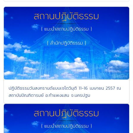
ปฏิบัติธรรมวันสงกรานต์แบบเจโตวิมุติ 11-16 เมษายน 2557 ณ
สถาบันปัณฑิตารมย์ อ.กำแพงแสน จ.นครปฐม