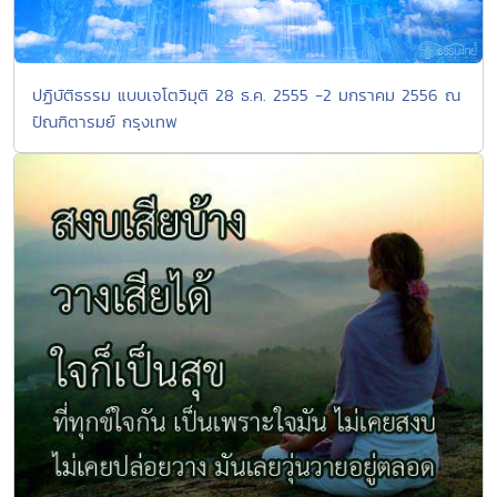
ปฏิบัติธรรม แบบเจโตวิมุติ 28 ธ.ค. 2555 -2 มกราคม 2556 ณ
ปัณฑิตารมย์ กรุงเทพ