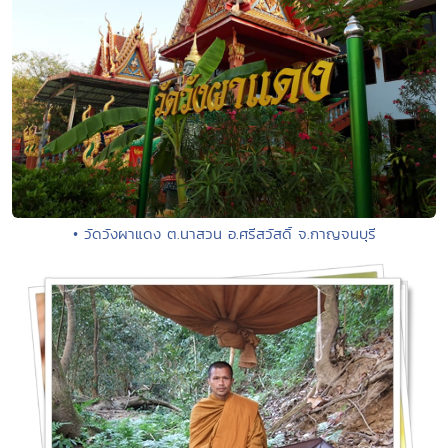
• วัดวังผาแดง ต.นาสวน อ.ศรีสวัสดิ์ จ.กาญจนบุรี