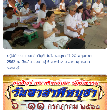
ปฏิบัติธรรมแบบเจโตวิมุติ วันวิสาขะบูชา 17-20 พฤษภาคม
2562 ณ ปัณฑิตารมย์ หมู่ 5 ต.พุคำจาน อ.พระพุทธบาท
จ.สระบุรี