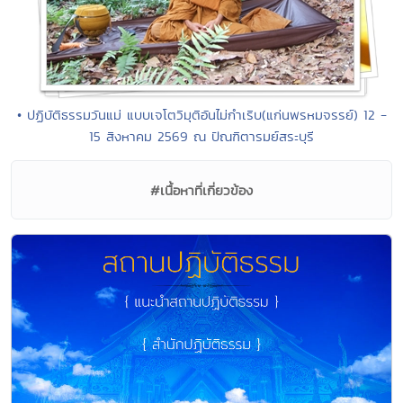
• ปฏิบัติธรรมวันแม่ แบบเจโตวิมุติอันไม่กำเริบ(แก่นพรหมจรรย์) 12 -
15 สิงหาคม 2569 ณ ปัณฑิตารมย์สระบุรี
#เนื้อหาที่เกี่ยวข้อง