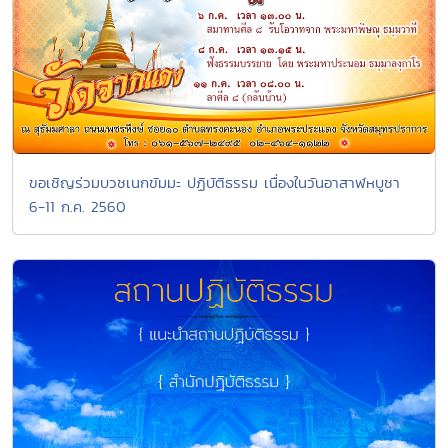
ขอเชิญร่วมบวชเนกขัมมะ ปฏิบัติธรรม เนื่องในวันอาสาฬหบูชา
6-11 ก.ค. 2560