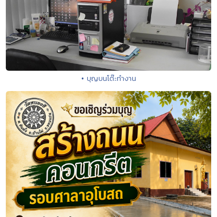
• บุญบนโต๊ะทำงาน