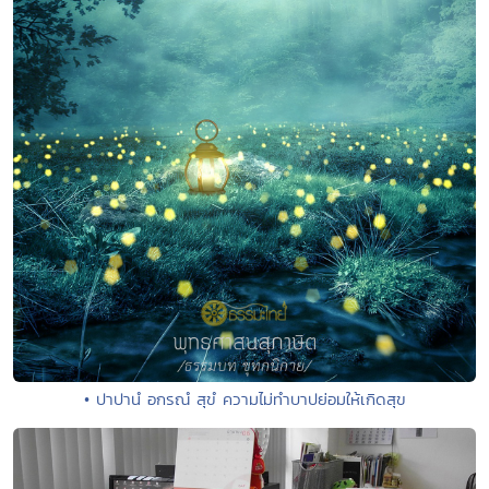
• ปาปานํ อกรณํ สุขํ ความไม่ทำบาปย่อมให้เกิดสุข