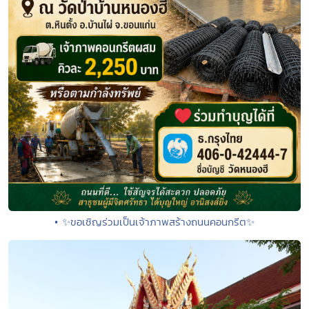
• ✨ขอเชิญร่วมเป็นเจ้าภาพสร้างถนนคอนกรีต✨