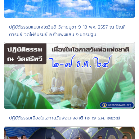
ปฏิบัติธรรมแบบเจโตวิมุติ วิสาขบูชา 9-13 พค. 2557 ณ ปัณฑิ
ตารมย์ วัดไผ่รื่นรมย์ อ.กำแพงแสน จ.นครปฐม
ปฏิบัติธรรมเนื่องในโอกาสวันพ่อแห่งชาติ (๒-๗ ธ.ค. ๒๕๖๔)