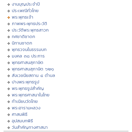
งานบุญประจำปี
ประเพณีทั่วไทย
พระพุทธเจ้า
ภาพพระพุทธประวัติ
ประวัติพระพุทธสาวก
ทศชาติชาดก
นิทานชาดก
พุทธวจนในธรรมบท
มงคล ๓๘ ประการ
พุทธศาสนสุภาษิต
พุทธศาสนสุภาษิต ๖๒๑
สังเวชนียสถาน ๔ ตำบล
ปางพระพุทธรูป
พระพุทธรูปสำคัญ
พระพุทธศาสนาในไทย
ทำเนียบวัดไทย
พระอารามหลวง
ศาสนพิธี
อุปสมบทพิธี
วันสำคัญทางศาสนา