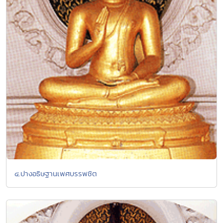
๔.ปางอธิษฐานเพศบรรพชิต