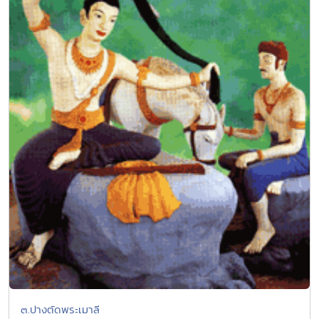
๓.ปางตัดพระเมาลี