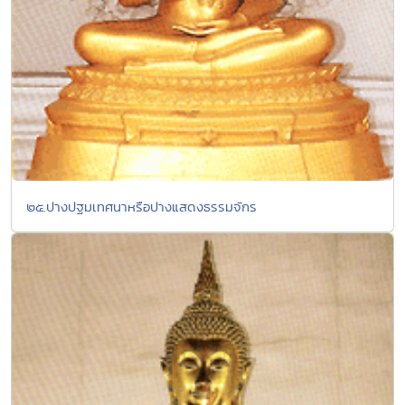
๒๕.ปางปฐมเทศนาหรือปางแสดงธรรมจักร