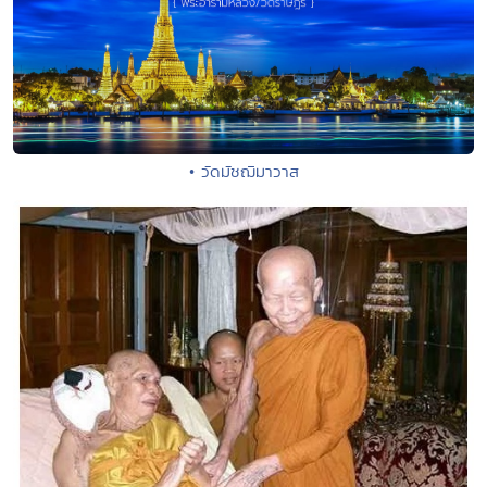
• วัดมัชฌิมาวาส