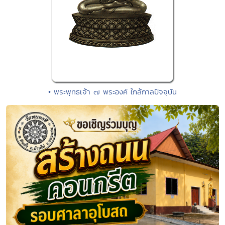
• พระพุทธเจ้า ๗ พระองค์ ใกล้กาลปัจจุบัน