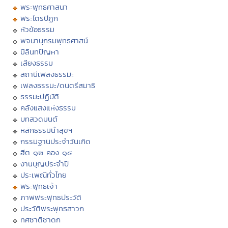
พระพุทธศาสนา
พระไตรปิฏก
หัวข้อธรรม
พจนานุกรมพุทธศาสน์
มิลินทปัญหา
เสียงธรรม
สถานีเพลงธรรมะ
เพลงธรรมะ/ดนตรีสมาธิ
ธรรมะปฏิบัติ
คลังแสงแห่งธรรม
บทสวดมนต์
หลักธรรมนำสุขฯ
กรรมฐานประจำวันเกิด
ฮีต ๑๒ คอง ๑๔
งานบุญประจำปี
ประเพณีทั่วไทย
พระพุทธเจ้า
ภาพพระพุทธประวัติ
ประวัติพระพุทธสาวก
ทศชาติชาดก