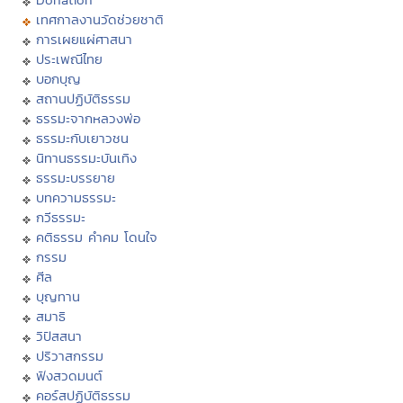
เทศกาลงานวัดช่วยชาติ
การเผยแผ่ศาสนา
ประเพณีไทย
บอกบุญ
สถานปฏิบัติธรรม
ธรรมะจากหลวงพ่อ
ธรรมะกับเยาวชน
นิทานธรรมะบันเทิง
ธรรมะบรรยาย
บทความธรรมะ
กวีธรรมะ
คติธรรม คำคม โดนใจ
กรรม
ศีล
บุญทาน
สมาธิ
วิปัสสนา
ปริวาสกรรม
ฟังสวดมนต์
คอร์สปฏิบัติธรรม