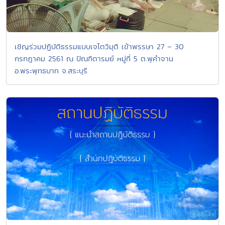
เชิญร่วมปฏิบัติธรรมแบบเจโตวิมุติ เข้าพรรษา 27 – 30
กรกฎาคม 2561 ณ ปัณฑิตารมย์ หมู่ที่ 5 ต.พุคำจาน
อ.พระพุทธบาท จ.สระบุรี