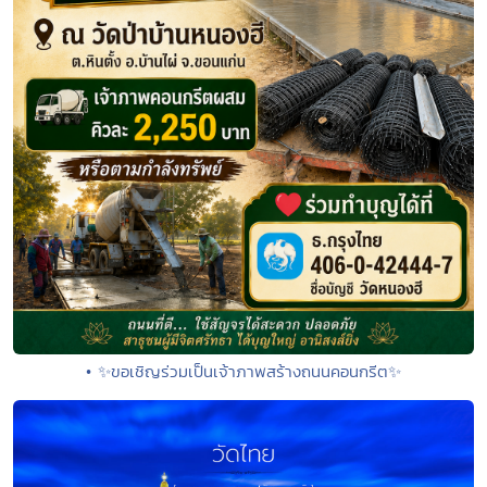
• ✨ขอเชิญร่วมเป็นเจ้าภาพสร้างถนนคอนกรีต✨