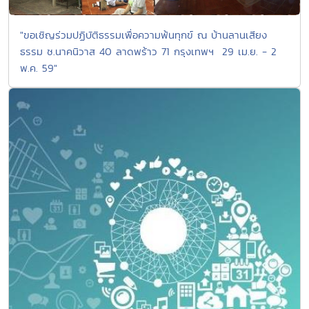
"ขอเชิญร่วมปฏิบัติธรรมเพื่อความพ้นทุกข์ ณ บ้านลานเสียง
ธรรม ซ.นาคนิวาส 40 ลาดพร้าว 71 กรุงเทพฯ 29 เม.ย. - 2
พ.ค. 59"