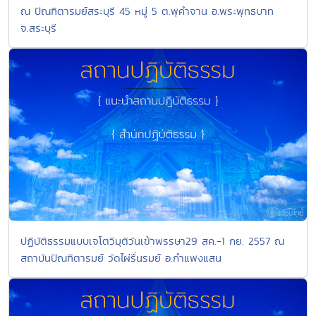
ณ ปัณฑิตารมย์สระบุรี 45 หมู่ 5 ต.พุคำจาน อ.พระพุทธบาท
จ.สระบุรี
ปฏิบัติธรรมแบบเจโตวิมุติวันเข้าพรรษา29 สค.-1 กย. 2557 ณ
สถาบันปัณฑิตารมย์ วัดไผ่รื่นรมย์ อ.กำแพงแสน