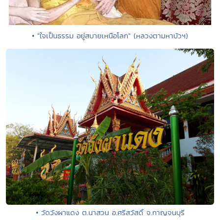
• "ใจเป็นธรรม อยู่สบายเหนือโลก" (หลวงตามหาบัวฯ)
• วัดวังผาแดง ต.นาสวน อ.ศรีสวัสดิ์ จ.กาญจนบุรี