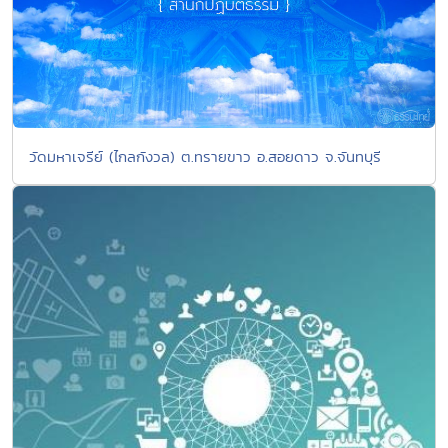
วัดมหาเจรีย์ (ไกลกังวล) ต.ทรายขาว อ.สอยดาว จ.จันทบุรี