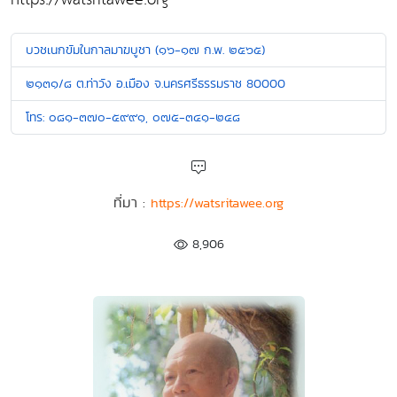
บวชเนกขัมในกาลมาฆบูชา (๑๖-๑๗ ก.พ. ๒๕๖๕)
๒๑๓๑/๘ ต.ท่าวัง อ.เมือง จ.นครศรีธรรมราช 80000
โทร: ๐๘๑-๓๗๐-๕๙๙๑, ๐๗๕-๓๔๑-๒๔๘
ที่มา :
https://watsritawee.org
8,906