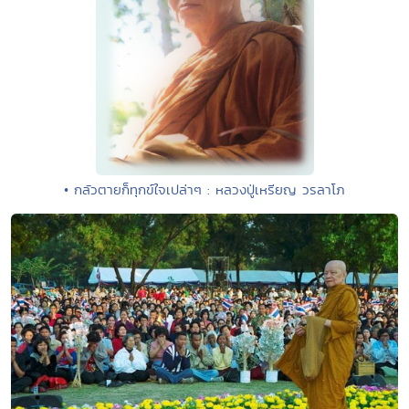
• กลัวตายก็ทุกข์ใจเปล่าๆ : หลวงปู่เหรียญ วรลาโภ