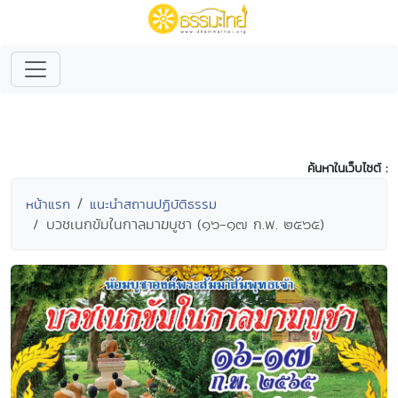
ค้นหาในเว็บไซต์ :
หน้าแรก
แนะนำสถานปฏิบัติธรรม
บวชเนกขัมในกาลมาฆบูชา (๑๖-๑๗ ก.พ. ๒๕๖๕)