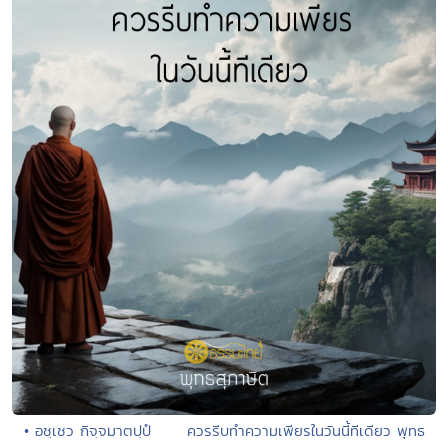
• อชฺเชว กิจฺจมาตปฺปํ ควรรีบทำความเพียรในวันนี้ทีเดียว พุทธ