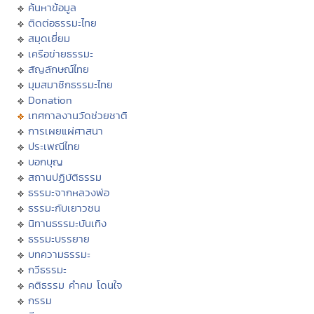
ค้นหาข้อมูล
ติดต่อธรรมะไทย
สมุดเยี่ยม
เครือข่ายธรรมะ
สัญลักษณ์ไทย
มุมสมาชิกธรรมะไทย
Donation
เทศกาลงานวัดช่วยชาติ
การเผยแผ่ศาสนา
ประเพณีไทย
บอกบุญ
สถานปฏิบัติธรรม
ธรรมะจากหลวงพ่อ
ธรรมะกับเยาวชน
นิทานธรรมะบันเทิง
ธรรมะบรรยาย
บทความธรรมะ
กวีธรรมะ
คติธรรม คำคม โดนใจ
กรรม