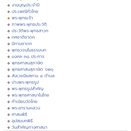
งานบุญประจำปี
ประเพณีทั่วไทย
พระพุทธเจ้า
ภาพพระพุทธประวัติ
ประวัติพระพุทธสาวก
ทศชาติชาดก
นิทานชาดก
พุทธวจนในธรรมบท
มงคล ๓๘ ประการ
พุทธศาสนสุภาษิต
พุทธศาสนสุภาษิต ๖๒๑
สังเวชนียสถาน ๔ ตำบล
ปางพระพุทธรูป
พระพุทธรูปสำคัญ
พระพุทธศาสนาในไทย
ทำเนียบวัดไทย
พระอารามหลวง
ศาสนพิธี
อุปสมบทพิธี
วันสำคัญทางศาสนา