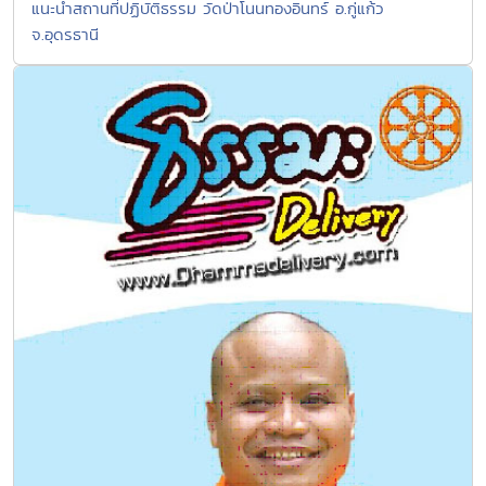
แนะนำสถานที่ปฏิบัติธรรม วัดป่าโนนทองอินทร์ อ.กู่แก้ว
จ.อุดรธานี