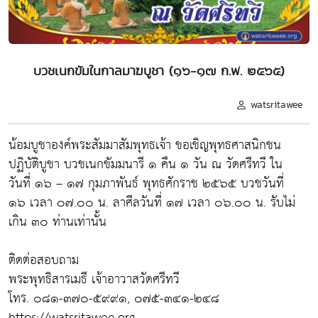
บวชเนกขัมในกาลมาฆบูชา (๑๖-๑๗ ก.พ. ๒๕๖๕)
watsritawee
น้อมบูชาองค์พระสัมมาสัมพุทธเจ้า ขอเชิญพุทธศาสนิกชน
ปฏิบัติบูชา บวชเนกขัมมนารี ๑ คืน ๑ วัน ณ วัดศรีทวี ใน
วันที่ ๑๖ – ๑๗ กุมภาพันธ์ พุทธศักราช ๒๕๖๕ บวชวันที่
๑๖ เวลา ๐๗.๐๐ น. ลาศีลวันที่ ๑๗ เวลา ๐๖.๐๐ น. รับไม่
เกิน ๓๐ ท่านเท่านั้น
ติดต่อสอบถาม
พระพุทธิสารเมธี เจ้าอาวาสวัดศรีทวี
โทร. ๐๘๑-๓๗๐-๕๙๙๑, ๐๗๕-๓๔๑-๒๔๘
https://watsritawee.org