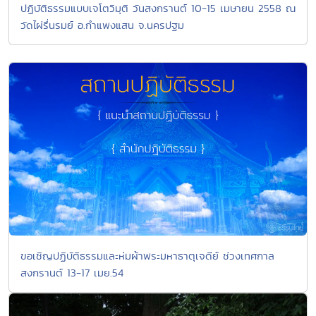
ปฏิบัติธรรมแบบเจโตวิมุติ วันสงกรานต์ 10-15 เมษายน 2558 ณ
วัดไผ่รื่นรมย์ อ.กำแพงแสน จ.นครปฐม
ขอเชิญปฏิบัติธรรมและห่มผ้าพระมหาธาตุเจดีย์ ช่วงเทศกาล
สงกรานต์ 13-17 เมย.54