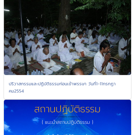
ปริวาสกรรมและปฏิบัติธรรมก่อนเข้าพรรษา วันที่1-11กรกฏา
คม2554