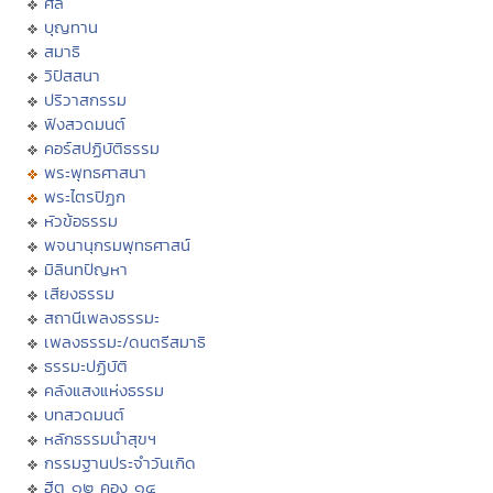
ศีล
บุญทาน
สมาธิ
วิปัสสนา
ปริวาสกรรม
ฟังสวดมนต์
คอร์สปฏิบัติธรรม
พระพุทธศาสนา
พระไตรปิฏก
หัวข้อธรรม
พจนานุกรมพุทธศาสน์
มิลินทปัญหา
เสียงธรรม
สถานีเพลงธรรมะ
เพลงธรรมะ/ดนตรีสมาธิ
ธรรมะปฏิบัติ
คลังแสงแห่งธรรม
บทสวดมนต์
หลักธรรมนำสุขฯ
กรรมฐานประจำวันเกิด
ฮีต ๑๒ คอง ๑๔