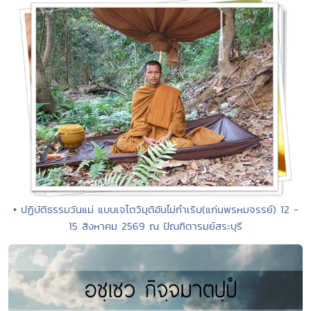
• ปฏิบัติธรรมวันแม่ แบบเจโตวิมุติอันไม่กำเริบ(แก่นพรหมจรรย์) 12 -
15 สิงหาคม 2569 ณ ปัณฑิตารมย์สระบุรี