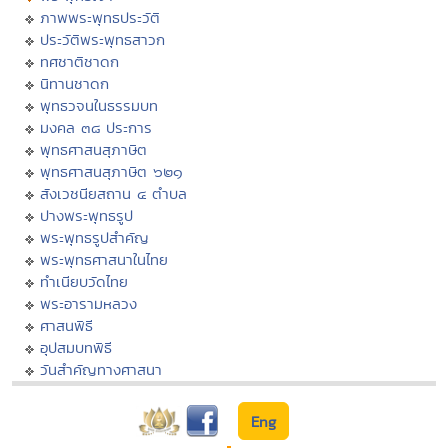
ภาพพระพุทธประวัติ
ประวัติพระพุทธสาวก
ทศชาติชาดก
นิทานชาดก
พุทธวจนในธรรมบท
มงคล ๓๘ ประการ
พุทธศาสนสุภาษิต
พุทธศาสนสุภาษิต ๖๒๑
สังเวชนียสถาน ๔ ตำบล
ปางพระพุทธรูป
พระพุทธรูปสำคัญ
พระพุทธศาสนาในไทย
ทำเนียบวัดไทย
พระอารามหลวง
ศาสนพิธี
อุปสมบทพิธี
วันสำคัญทางศาสนา
Eng