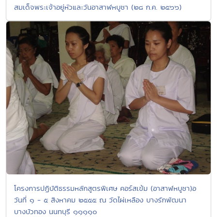
สมเด็จพระเจ้าอยู่หัวและวันอาสาฬหบูชา (๒๘ ก.ค. ๒๕๖๖)
โครงการปฏิบัติธรรมหลักสูตรพิเศษ คอร์สเข้ม (อาสาฬหบูชา)อ
วันที่ ๑ - ๕ สิงหาคม ๒๕๕๕ ณ วัดไผ่เหลือง บางรักพัฒนา
บางบัวทอง นนทบุรี ๑๑๑๑๐