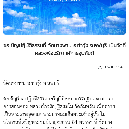
ขอเชิญปฏิบัติธรรมที่ วัดบางพาน อ.ท่าวุ้ง จ.ลพบุรี เป็นวัดที่
หลวงพ่อจรัญ ให้การอุปถัมภ์
สะพาน2554
วัดบางพาน อ.ท่าวุ้ง จ.ลพบุรี
ขอเชิญร่วมปฏิบัติธรรม เจริญวิปัสสนากรรมฐาน ตามแนว
การสอนของ หลวงพ่อจรัญ ฐิตธมฺโม วัดอัมพวัน เพื่อถวาย
เป็นพระราชกุศลแด่ พระบาทสมเด็จพระเจ้าอยู่หัว ใน
วโรกาสที่เจริญพระชนม์มายุจะครบ 84 พรรษา ที่ วัดบาง