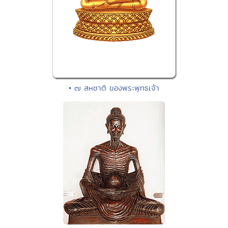
• ๗ สหชาติ ของพระพุทธเจ้า