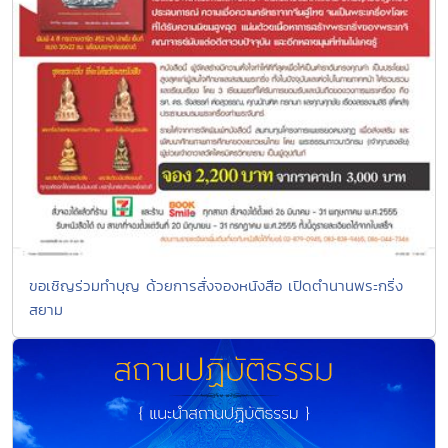
ขอเชิญร่วมทำบุญ ด้วยการสั่งจองหนังสือ เปิดตำนานพระกริ่ง
สยาม