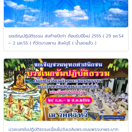
ขอเชิญปฎิบัติธรรม ส่งท้ายปีเก่า ต้อนรับปีใหม่ 2555 ( 29 ธค.54
– 2 มค.55 ) ที่วัดบางพาน สิงห์บุรี ( น้ำลดแล้ว )
บวชเนกขัมปฏิบัติธรรมเนื่องในวันเฉลิมพระชนมพรรษาพระบาท