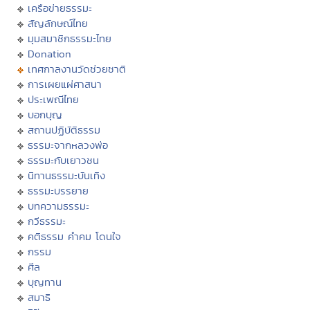
เครือข่ายธรรมะ
สัญลักษณ์ไทย
มุมสมาชิกธรรมะไทย
Donation
เทศกาลงานวัดช่วยชาติ
การเผยแผ่ศาสนา
ประเพณีไทย
บอกบุญ
สถานปฏิบัติธรรม
ธรรมะจากหลวงพ่อ
ธรรมะกับเยาวชน
นิทานธรรมะบันเทิง
ธรรมะบรรยาย
บทความธรรมะ
กวีธรรมะ
คติธรรม คำคม โดนใจ
กรรม
ศีล
บุญทาน
สมาธิ