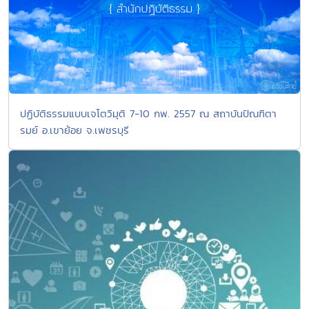
ปฏิบัติธรรมแบบเจโตวิมุติ 7-10 กพ. 2557 ณ สถาบันปัณฑิตา
รมย์ อ.เขาย้อย จ.เพชรบุรี