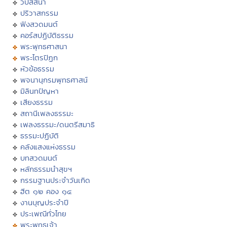
วิปัสสนา
ปริวาสกรรม
ฟังสวดมนต์
คอร์สปฏิบัติธรรม
พระพุทธศาสนา
พระไตรปิฏก
หัวข้อธรรม
พจนานุกรมพุทธศาสน์
มิลินทปัญหา
เสียงธรรม
สถานีเพลงธรรมะ
เพลงธรรมะ/ดนตรีสมาธิ
ธรรมะปฏิบัติ
คลังแสงแห่งธรรม
บทสวดมนต์
หลักธรรมนำสุขฯ
กรรมฐานประจำวันเกิด
ฮีต ๑๒ คอง ๑๔
งานบุญประจำปี
ประเพณีทั่วไทย
พระพุทธเจ้า