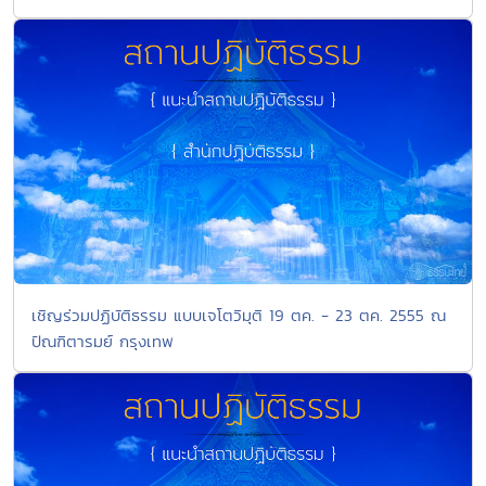
เชิญร่วมปฏิบัติธรรม แบบเจโตวิมุติ 19 ตค. - 23 ตค. 2555 ณ
ปัณฑิตารมย์ กรุงเทพ