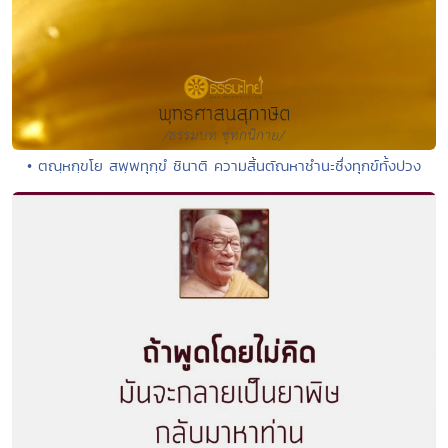
• ตณฺหกฺขโย สพฺพทุกฺขํ ชินาติ ความสิ้นตัณหาชำนะซึ่งทุกข์ทั้งปวง