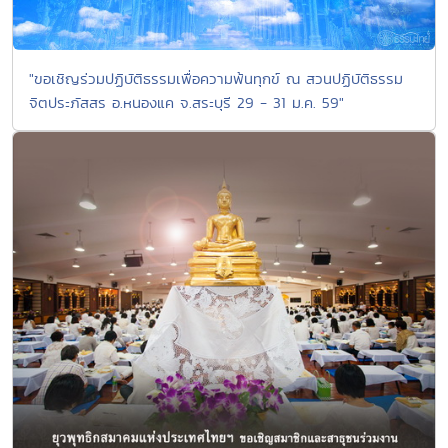
"ขอเชิญร่วมปฏิบัติธรรมเพื่อความพ้นทุกข์ ณ สวนปฏิบัติธรรม
จิตประภัสสร อ.หนองแค จ.สระบุรี 29 - 31 ม.ค. 59"