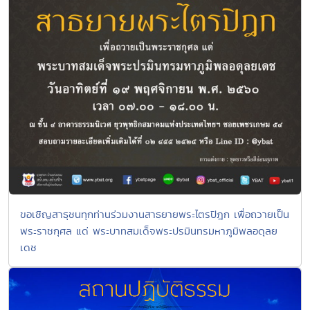
ขอเชิญสาธุชนทุกท่านร่วมงานสาธยายพระไตรปิฎก เพื่อถวายเป็น
พระราชกุศล แด่ พระบาทสมเด็จพระปรมินทรมหาภูมิพลอดุลย
เดช