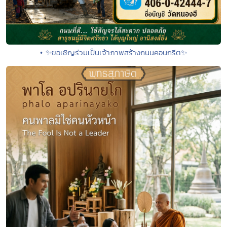
• ✨ขอเชิญร่วมเป็นเจ้าภาพสร้างถนนคอนกรีต✨