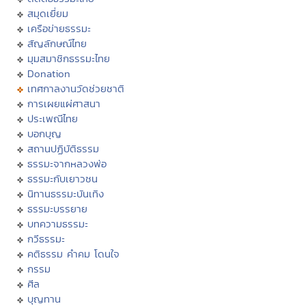
สมุดเยี่ยม
เครือข่ายธรรมะ
สัญลักษณ์ไทย
มุมสมาชิกธรรมะไทย
Donation
เทศกาลงานวัดช่วยชาติ
การเผยแผ่ศาสนา
ประเพณีไทย
บอกบุญ
สถานปฏิบัติธรรม
ธรรมะจากหลวงพ่อ
ธรรมะกับเยาวชน
นิทานธรรมะบันเทิง
ธรรมะบรรยาย
บทความธรรมะ
กวีธรรมะ
คติธรรม คำคม โดนใจ
กรรม
ศีล
บุญทาน