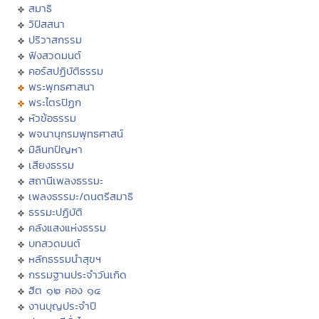
สมาธิ
วิปัสสนา
ปริวาสกรรม
ฟังสวดมนต์
คอร์สปฏิบัติธรรม
พระพุทธศาสนา
พระไตรปิฏก
หัวข้อธรรม
พจนานุกรมพุทธศาสน์
มิลินทปัญหา
เสียงธรรม
สถานีเพลงธรรมะ
เพลงธรรมะ/ดนตรีสมาธิ
ธรรมะปฏิบัติ
คลังแสงแห่งธรรม
บทสวดมนต์
หลักธรรมนำสุขฯ
กรรมฐานประจำวันเกิด
ฮีต ๑๒ คอง ๑๔
งานบุญประจำปี