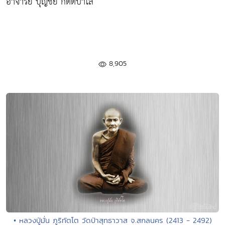
อาจารย์ บุญชัย กิตติปาโล
8,905
• หลวงปู่มั่น ภูริทัตโต วัดป่าสุทธาวาส จ.สกลนคร (2413 - 2492)