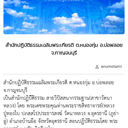
สำนักปฏิบัติธรรมเฉลิมพระเกียรติ ต.หนองกุ่ม อ.บ่อพลอย
จ.กาญจนบุรี
anumotami
สำนักปฏิบัติธรรมเฉลิมพระเกียรติ ต.หนองกุ่ม อ.บ่อพลอย
จ.กาญจนบุรี
เป็นสำนักปฏิบัิติธรรม สายวิปัสสนากรรมฐาน(สาขาวัดนา
หลวง) โดย พระเดชพระคุณท่านพระราชสิทธาจารย์(หลวง
ปู่ทองใบ ปภสฺสโร)ประธารสงฆ์ วัดนาหลวง จ.อุดรธานี (ภูย่า
อู่) อําเภอบ้านผือ จังหวัดอุดรธานี สอนปฏิบัติธรรมโดย พระ