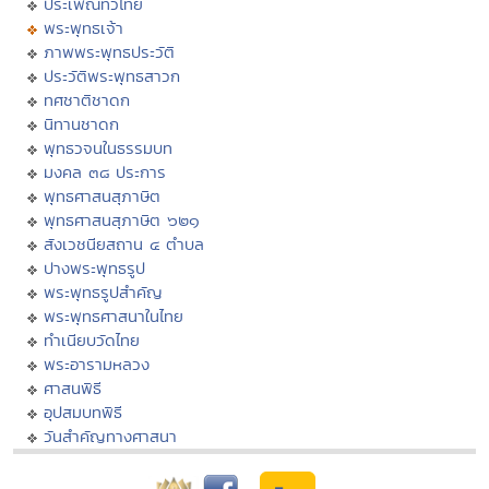
ประเพณีทั่วไทย
พระพุทธเจ้า
ภาพพระพุทธประวัติ
ประวัติพระพุทธสาวก
ทศชาติชาดก
นิทานชาดก
พุทธวจนในธรรมบท
มงคล ๓๘ ประการ
พุทธศาสนสุภาษิต
พุทธศาสนสุภาษิต ๖๒๑
สังเวชนียสถาน ๔ ตำบล
ปางพระพุทธรูป
พระพุทธรูปสำคัญ
พระพุทธศาสนาในไทย
ทำเนียบวัดไทย
พระอารามหลวง
ศาสนพิธี
อุปสมบทพิธี
วันสำคัญทางศาสนา