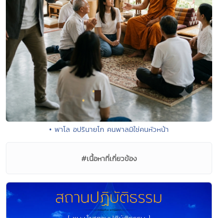
• พาโล อปรินายโก คนพาลมิใช่คนหัวหน้า
#เนื้อหาที่เกี่ยวข้อง