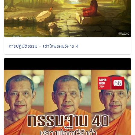
การปฏิบัติธรรม - เข้าใจพรหมวิหาร 4