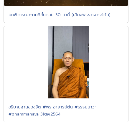
บทพิจารณากาย6ขั้นตอน 30 นาที่ (เสียงพระอาจารย์ต้น)
อธิบายฐานของจิต #พระอาจารย์ต้น #ธรรมนาวา
#dhammanava 31ตค.2564