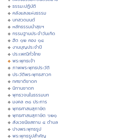
ธรรมะปฏิบัติ
คลังแสงแห่งธรรม
บทสวดมนต์
หลักธรรมนำสุขฯ
กรรมฐานประจำวันเกิด
ฮีต ๑๒ คอง ๑๔
งานบุญประจำปี
ประเพณีทั่วไทย
พระพุทธเจ้า
ภาพพระพุทธประวัติ
ประวัติพระพุทธสาวก
ทศชาติชาดก
นิทานชาดก
พุทธวจนในธรรมบท
มงคล ๓๘ ประการ
พุทธศาสนสุภาษิต
พุทธศาสนสุภาษิต ๖๒๑
สังเวชนียสถาน ๔ ตำบล
ปางพระพุทธรูป
พระพุทธรูปสำคัญ