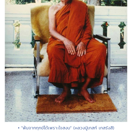
• "พ้นจากทุกข์ได้เพราะใจสงบ" (หลวงปู่เทสก์ เทสรังสี)