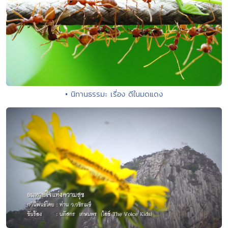
• นิทานธรรมะ เรื่อง ดีในมดแดง