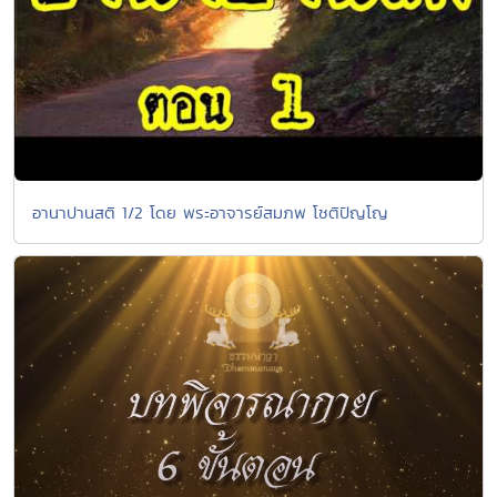
อานาปานสติ 1/2 โดย พระอาจารย์สมภพ โชติปัญโญ