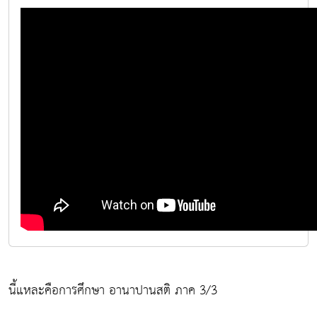
นี้แหละคือการศึกษา อานาปานสติ ภาค 3/3