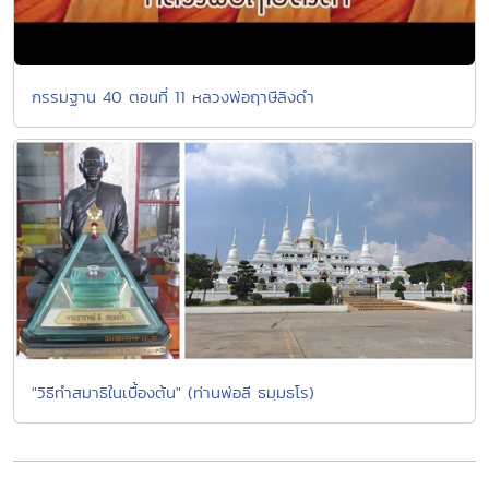
กรรมฐาน 40 ตอนที่ 11 หลวงพ่อฤาษีลิงดำ
"วิธีทำสมาธิในเบื้องต้น" (ท่านพ่อลี ธมฺมธโร)