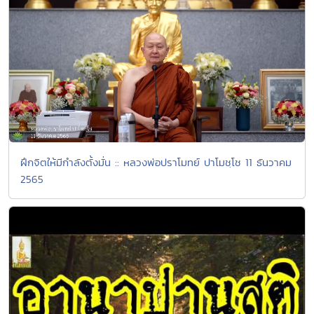
ฝึกจิตให้มีกำลังตั้งมั่น :: หลวงพ่อปราโมทย์ ปาโมชฺโช 11 ธันวาคม
2565