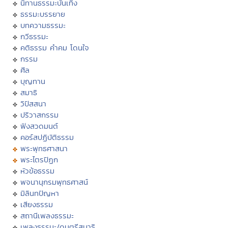
นิทานธรรมะบันเทิง
ธรรมะบรรยาย
บทความธรรมะ
กวีธรรมะ
คติธรรม คำคม โดนใจ
กรรม
ศีล
บุญทาน
สมาธิ
วิปัสสนา
ปริวาสกรรม
ฟังสวดมนต์
คอร์สปฏิบัติธรรม
พระพุทธศาสนา
พระไตรปิฏก
หัวข้อธรรม
พจนานุกรมพุทธศาสน์
มิลินทปัญหา
เสียงธรรม
สถานีเพลงธรรมะ
เพลงธรรมะ/ดนตรีสมาธิ