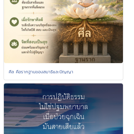
ศีล คือรากฐานของสมาธิและปัญญา