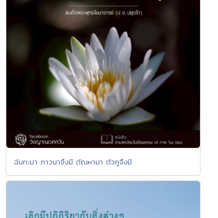
ฉันทะมา ภาวนาจึงมี ตัณหามา ตัวกูจึงมี