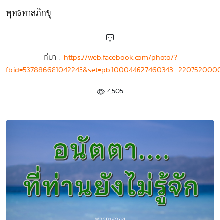
พุทธทาสภิกขุ
ที่มา :
https://web.facebook.com/photo/?
fbid=537886681042243&set=pb.100044627460343.-220752000
4,505