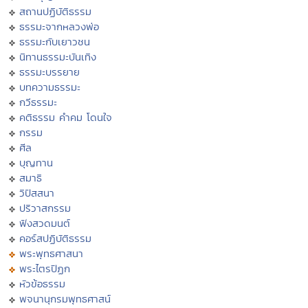
สถานปฏิบัติธรรม
ธรรมะจากหลวงพ่อ
ธรรมะกับเยาวชน
นิทานธรรมะบันเทิง
ธรรมะบรรยาย
บทความธรรมะ
กวีธรรมะ
คติธรรม คำคม โดนใจ
กรรม
ศีล
บุญทาน
สมาธิ
วิปัสสนา
ปริวาสกรรม
ฟังสวดมนต์
คอร์สปฏิบัติธรรม
พระพุทธศาสนา
พระไตรปิฏก
หัวข้อธรรม
พจนานุกรมพุทธศาสน์