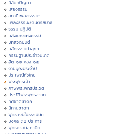
มิลินทปัญหา
เสียงธรรม
สถานีเพลงธรรมะ
เพลงธรรมะ/ดนตรีสมาธิ
ธรรมะปฏิบัติ
คลังแสงแห่งธรรม
บทสวดมนต์
หลักธรรมนำสุขฯ
กรรมฐานประจำวันเกิด
ฮีต ๑๒ คอง ๑๔
งานบุญประจำปี
ประเพณีทั่วไทย
พระพุทธเจ้า
ภาพพระพุทธประวัติ
ประวัติพระพุทธสาวก
ทศชาติชาดก
นิทานชาดก
พุทธวจนในธรรมบท
มงคล ๓๘ ประการ
พุทธศาสนสุภาษิต