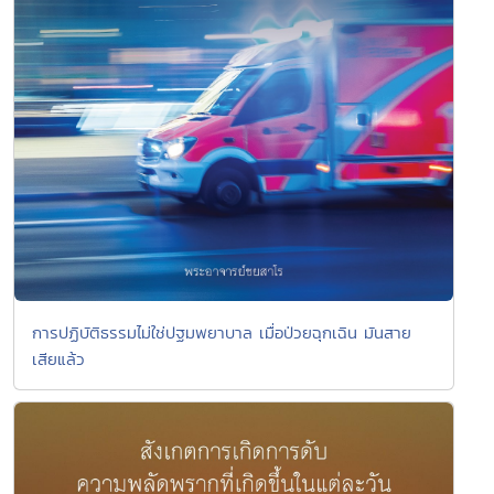
การปฏิบัติธรรมไม่ใช่ปฐมพยาบาล เมื่อป่วยฉุกเฉิน มันสาย
เสียแล้ว