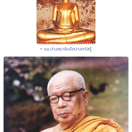
• ๑๔.ปางสมาธิหรือปางตรัสรู้