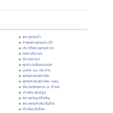
พระพุทธเจ้า
ภาพพระพุทธประวัติ
ประวัติพระพุทธสาวก
ทศชาติชาดก
นิทานชาดก
พุทธวจนในธรรมบท
มงคล ๓๘ ประการ
พุทธศาสนสุภาษิต
พุทธศาสนสุภาษิต ๖๒๑
สังเวชนียสถาน ๔ ตำบล
ปางพระพุทธรูป
พระพุทธรูปสำคัญ
พระพุทธศาสนาในไทย
ทำเนียบวัดไทย