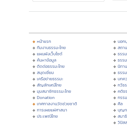
หน้าแรก
บอก
ทีมงานธรรมะไทย
สถาน
แผนผังเว็บไซต์
ธรรม
ค้นหาข้อมูล
ธรรม
ติดต่อธรรมะไทย
นิทาน
สมุดเยี่ยม
ธรรม
เครือข่ายธรรมะ
บทคว
สัญลักษณ์ไทย
กวีธ
มุมสมาชิกธรรมะไทย
คติธ
Donation
กรร
เทศกาลงานวัดช่วยชาติ
ศีล
การเผยแผ่ศาสนา
บุญท
ประเพณีไทย
สมาธิ
วิปัส