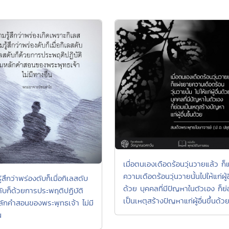
เมื่อตนเองเดือดร้อนวุ่นวายแล้ว ก็แ
ความเดือดร้อนวุ่นวายนั้นไปให้แก่ผู้อ
้สึกว่าพร่องดับก็เมื่อกิเลสดับ
ด้วย บุคคลที่มีปัญหาในตัวเอง ก็ย
ดับก็ด้วยการประพฤติปฏิบัติ
เป็นเหตุสร้างปัญหาแก่ผู้อื่นขึ้นด้ว
ักคำสอนของพระพุทธเจ้า ไม่มี
น