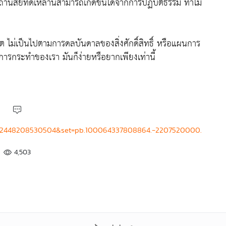
ว่าถ้านิสัยที่ดีเหล่านี้สามารถเกิดขึ้นได้จากการปฏิบัติธรรม ทำไม
ต ไม่เป็นไปตามการดลบันดาลของสิ่งศักดิ์สิทธิ์ หรือแผนการ
วยการกระทำของเรา มันก็ง่ายหรือยากเพียงเท่านี้
3782448208530504&set=pb.100064337808864.-2207520000.
4,503