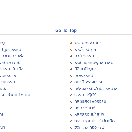
Go To Top
บุญ
พระพุทธศาสนา
ปฏิบัติธรรม
พระไตรปิฏก
ะจากหลวงพ่อ
หัวข้อธรรม
ะกับเยาวชน
พจนานุกรมพุทธศาสน์
ธรรมะบันเทิง
มิลินทปัญหา
ะบรรยาย
เสียงธรรม
ามธรรมะ
สถานีเพลงธรรมะ
รรมะ
เพลงธรรมะ/ดนตรีสมาธิ
รรม คำคม โดนใจ
ธรรมะปฏิบัติ
ม
คลังแสงแห่งธรรม
บทสวดมนต์
าน
หลักธรรมนำสุขฯ
กรรมฐานประจำวันเกิด
สนา
ฮีต ๑๒ คอง ๑๔