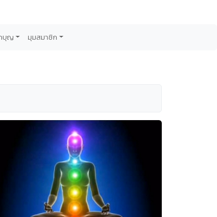
กบุญ
มุมสมาชิก