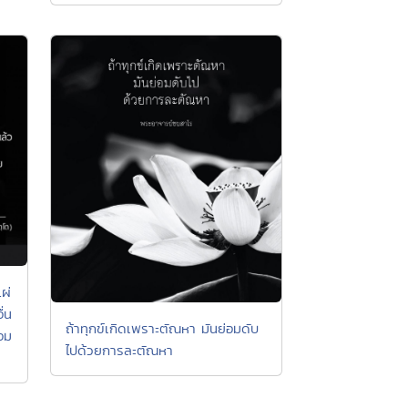
ผ่
ื่น
ถ้าทุกข์เกิดเพราะตัณหา มันย่อมดับ
่อม
ไปด้วยการละตัณหา
ย