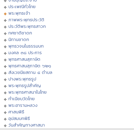
ประเพณีทั่วไทย
พระพุทธเจ้า
ภาพพระพุทธประวัติ
ประวัติพระพุทธสาวก
ทศชาติชาดก
นิทานชาดก
พุทธวจนในธรรมบท
มงคล ๓๘ ประการ
พุทธศาสนสุภาษิต
พุทธศาสนสุภาษิต ๖๒๑
สังเวชนียสถาน ๔ ตำบล
ปางพระพุทธรูป
พระพุทธรูปสำคัญ
พระพุทธศาสนาในไทย
ทำเนียบวัดไทย
พระอารามหลวง
ศาสนพิธี
อุปสมบทพิธี
วันสำคัญทางศาสนา