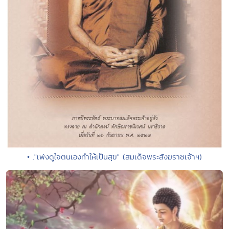
• ."เพ่งดูใจตนเองทำให้เป็นสุข" (สมเด็จพระสังฆราชเจ้าฯ)