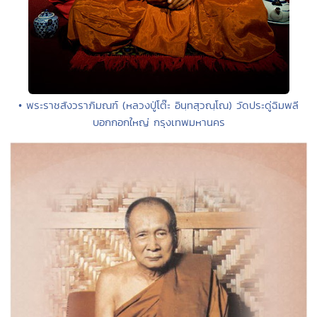
• พระราชสังวราภิมณฑ์ (หลวงปู่โต๊ะ อินฺทสุวณฺโณ) วัดประดู่ฉิมพลี
บอกกอกใหญ่ กรุงเทพมหานคร