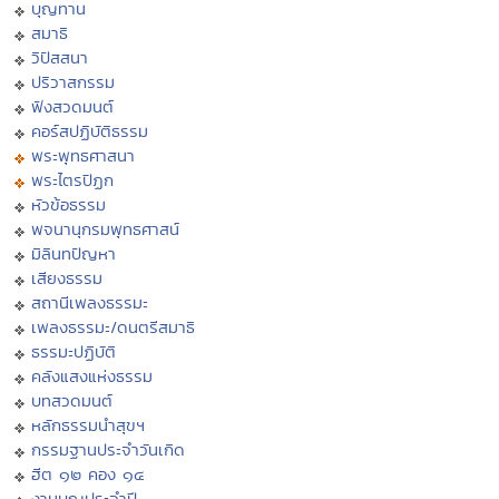
บุญทาน
สมาธิ
วิปัสสนา
ปริวาสกรรม
ฟังสวดมนต์
คอร์สปฏิบัติธรรม
พระพุทธศาสนา
พระไตรปิฏก
หัวข้อธรรม
พจนานุกรมพุทธศาสน์
มิลินทปัญหา
เสียงธรรม
สถานีเพลงธรรมะ
เพลงธรรมะ/ดนตรีสมาธิ
ธรรมะปฏิบัติ
คลังแสงแห่งธรรม
บทสวดมนต์
หลักธรรมนำสุขฯ
กรรมฐานประจำวันเกิด
ฮีต ๑๒ คอง ๑๔
งานบุญประจำปี