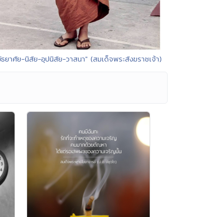
อัธยาศัย-นิสัย-อุปนิสัย-วาสนา" (สมเด็จพระสังฆราชเจ้า)