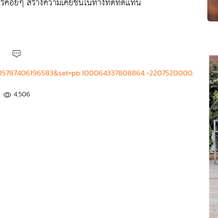
ยการค่อยๆ สร้างความเคยชินในทางที่ดีทดแทน
3905787406196583&set=pb.100064337808864.-2207520000.
4,506