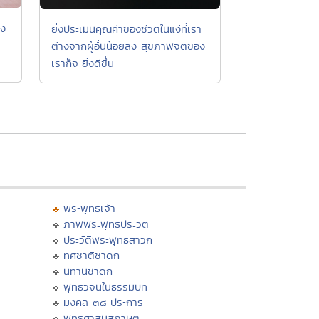
าง
ยิ่งประเมินคุณค่าของชีวิตในแง่ที่เรา
ต่างจากผู้อื่นน้อยลง สุขภาพจิตของ
ย
เราก็จะยิ่งดีขึ้น
พระพุทธเจ้า
ภาพพระพุทธประวัติ
ประวัติพระพุทธสาวก
ทศชาติชาดก
นิทานชาดก
พุทธวจนในธรรมบท
มงคล ๓๘ ประการ
พุทธศาสนสุภาษิต