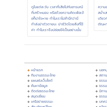
ดูในแต่ละวัน เวลาที่เสียไปกับอารมณ์
ความ
ที่เศร้าหมอง หรือด้วยความคิดเพ้อเจ้
สม่ำเ
อก็น่าใจหาย ทำไมเราไม่สำนึกว่านี่
เดียว
กำลังฆ่าตัวตายนะ ฆ่าชีวิตโดยสิ่งที่ไร้
ตัณหา
ค่า ทำไมเราจึงปล่อยให้เป็นอย่างนั้น
หน้าแรก
บอก
ทีมงานธรรมะไทย
สถาน
แผนผังเว็บไซต์
ธรรม
ค้นหาข้อมูล
ธรรม
ติดต่อธรรมะไทย
นิทาน
สมุดเยี่ยม
ธรรม
เครือข่ายธรรมะ
บทคว
สัญลักษณ์ไทย
กวีธ