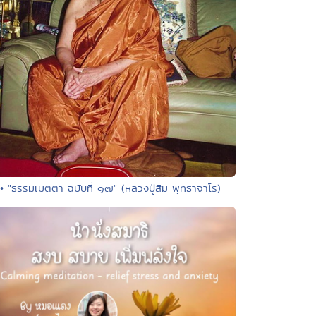
• "ธรรมเมตตา ฉบับที่ ๑๗" (หลวงปู่สิม พุทธาจาโร)