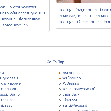
อดทนและความพากเพียร
ความสุขไม่ได้อยู่ที่จุดหมายปลายท
สมอคือหัวใจของการปฏิบัติ เช่น
ของการปฏิบัติเท่านั้น เราต้องหา
กับความมุ่งมั่นโดยปราศจาก
ความสุขระหว่างการเดินทางไปด้ว
หรือความคาดหวัง
Go To Top
บุญ
พระพุทธศาสนา
ปฏิบัติธรรม
พระไตรปิฏก
ะจากหลวงพ่อ
หัวข้อธรรม
ะกับเยาวชน
พจนานุกรมพุทธศาสน์
ธรรมะบันเทิง
มิลินทปัญหา
ะบรรยาย
เสียงธรรม
ามธรรมะ
สถานีเพลงธรรมะ
รรมะ
เพลงธรรมะ/ดนตรีสมาธิ