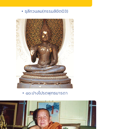
• ธุลีทวนลม(กรรมลิขิต03)
• ๔๐.ปางโปรดพุทธมารดา