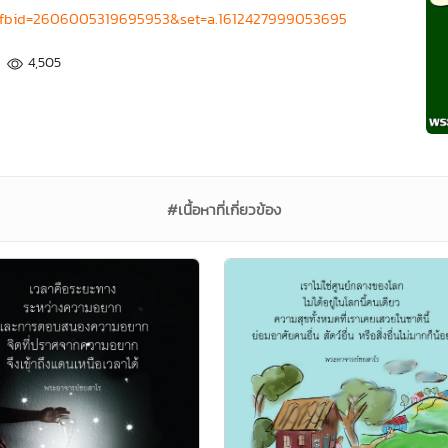
/?fbid=2606005319695953&set=a.1612427999053695
4,505
#เนื้อหาที่เกี่ยวข้อง