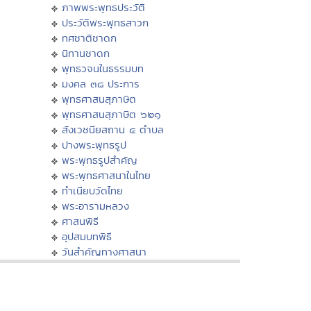
ภาพพระพุทธประวัติ
ประวัติพระพุทธสาวก
ทศชาติชาดก
นิทานชาดก
พุทธวจนในธรรมบท
มงคล ๓๘ ประการ
พุทธศาสนสุภาษิต
พุทธศาสนสุภาษิต ๖๒๑
สังเวชนียสถาน ๔ ตำบล
ปางพระพุทธรูป
พระพุทธรูปสำคัญ
พระพุทธศาสนาในไทย
ทำเนียบวัดไทย
พระอารามหลวง
ศาสนพิธี
อุปสมบทพิธี
วันสำคัญทางศาสนา