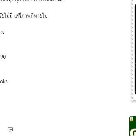
ยไม่มี เสรีภาพก็หายไป
๒๗
/90
oks