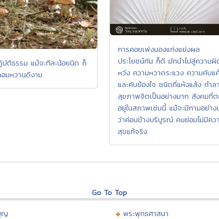
การคอยเพ่งมองแก่งแย่งผล
ประโยชน์กัน ก็ดี มักนำไปสู่ความผิ
บัติธรรม แม้จะทีละน้อยนิด ก็
หวัง ความหวาดระแวง ความคับแค
หอมหวานดีงาม
และคับข้องใจ ชนิดที่แห้งแล้ง ทำล
สุขภาพจิตเป็นอย่างมาก สังคมที่
อยู่ในสภาพเช่นนี้ แม้จะมีกามอย่าง
ว่าค่อนข้างบริบูรณ์ คนย่อมไม่มีคว
สุขแท้จริง
Go To Top
บุญ
พระพุทธศาสนา