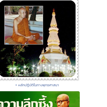
• หลักปฏิบัติในทางพุทธศาสนา