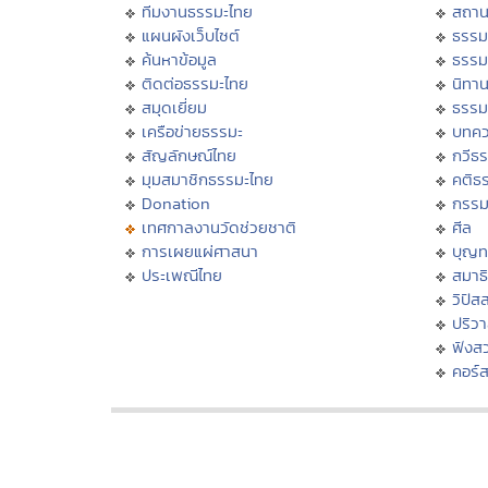
ทีมงานธรรมะไทย
สถาน
แผนผังเว็บไซต์
ธรรม
ค้นหาข้อมูล
ธรรม
ติดต่อธรรมะไทย
นิทาน
สมุดเยี่ยม
ธรรม
เครือข่ายธรรมะ
บทคว
สัญลักษณ์ไทย
กวีธ
มุมสมาชิกธรรมะไทย
คติธ
Donation
กรร
เทศกาลงานวัดช่วยชาติ
ศีล
การเผยแผ่ศาสนา
บุญท
ประเพณีไทย
สมาธิ
วิปัส
ปริว
ฟังส
คอร์ส