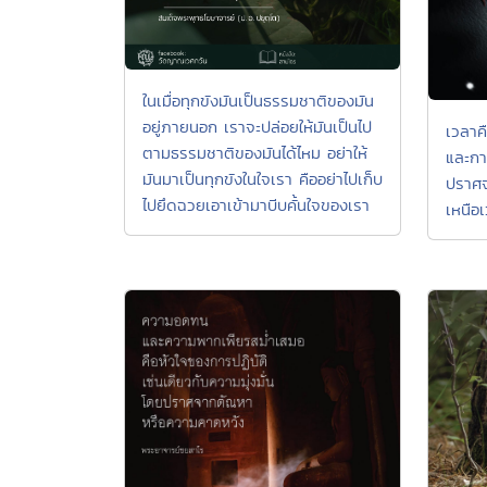
ในเมื่อทุกขังมันเป็นธรรมชาติของมัน
อยู่ภายนอก เราจะปล่อยให้มันเป็นไป
เวลาค
ตามธรรมชาติของมันได้ไหม อย่าให้
และกา
มันมาเป็นทุกขังในใจเรา คืออย่าไปเก็บ
ปราศจ
ไปยึดฉวยเอาเข้ามาบีบคั้นใจของเรา
เหนือเ