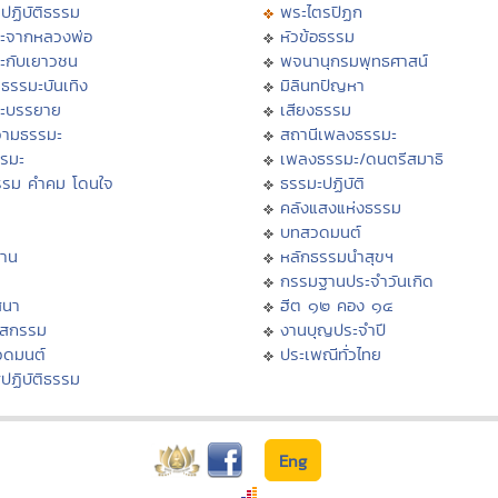
ปฏิบัติธรรม
พระไตรปิฏก
ะจากหลวงพ่อ
หัวข้อธรรม
ะกับเยาวชน
พจนานุกรมพุทธศาสน์
ธรรมะบันเทิง
มิลินทปัญหา
ะบรรยาย
เสียงธรรม
ามธรรมะ
สถานีเพลงธรรมะ
รรมะ
เพลงธรรมะ/ดนตรีสมาธิ
รรม คำคม โดนใจ
ธรรมะปฏิบัติ
ม
คลังแสงแห่งธรรม
บทสวดมนต์
าน
หลักธรรมนำสุขฯ
กรรมฐานประจำวันเกิด
สนา
ฮีต ๑๒ คอง ๑๔
าสกรรม
งานบุญประจำปี
วดมนต์
ประเพณีทั่วไทย
ปฏิบัติธรรม
Eng