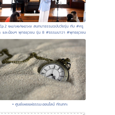
 Ep.2 ๒๔/๐๒/๒๕๖๗ สนทนาธรรมฉบับวัยรุ่น กับ #ครู
ะ และน้องๆ พุทธยุวชน รุ่น 8 #ธรรมนาวา #พุทธยุวชน
• ศูนย์เผยแผ่ธรรมะออนไลน์ กัณฑกะ