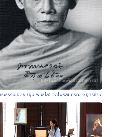
พระธรรมเจดีย์ (จูม พันธุโล) วัดโพธิสมภรณ์ จ.อุดรธานี