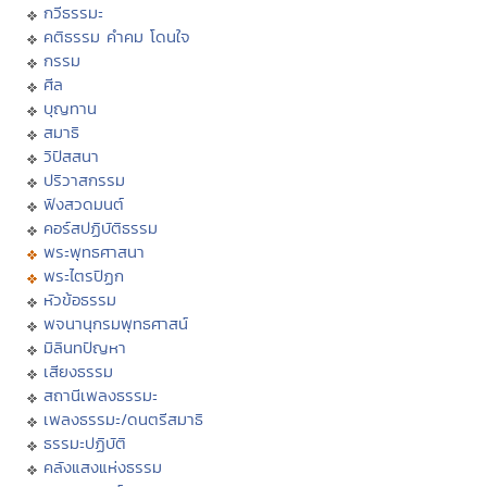
กวีธรรมะ
คติธรรม คำคม โดนใจ
กรรม
ศีล
บุญทาน
สมาธิ
วิปัสสนา
ปริวาสกรรม
ฟังสวดมนต์
คอร์สปฏิบัติธรรม
พระพุทธศาสนา
พระไตรปิฏก
หัวข้อธรรม
พจนานุกรมพุทธศาสน์
มิลินทปัญหา
เสียงธรรม
สถานีเพลงธรรมะ
เพลงธรรมะ/ดนตรีสมาธิ
ธรรมะปฏิบัติ
คลังแสงแห่งธรรม