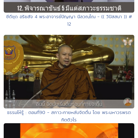
ซีดีชุด อริยสัจ 4 พระอาจารย์ปัญญา นีลวณฺโณ - (( วิปัสสนา )) #
12
ธรรมให้รู้ : ตอนที่90 - สภาวะกายหลับจิตตื่น โดย พระมหาวรพรต
กิตติวโร