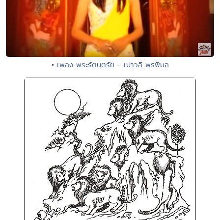
• เพลง พระรัตนตรัย - เปาวลี พรพิมล