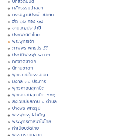
บทสวดมนต์
หลักธรรมนำสุขฯ
กรรมฐานประจำวันเกิด
ฮีต ๑๒ คอง ๑๔
งานบุญประจำปี
ประเพณีทั่วไทย
พระพุทธเจ้า
ภาพพระพุทธประวัติ
ประวัติพระพุทธสาวก
ทศชาติชาดก
นิทานชาดก
พุทธวจนในธรรมบท
มงคล ๓๘ ประการ
พุทธศาสนสุภาษิต
พุทธศาสนสุภาษิต ๖๒๑
สังเวชนียสถาน ๔ ตำบล
ปางพระพุทธรูป
พระพุทธรูปสำคัญ
พระพุทธศาสนาในไทย
ทำเนียบวัดไทย
พระอารามหลวง