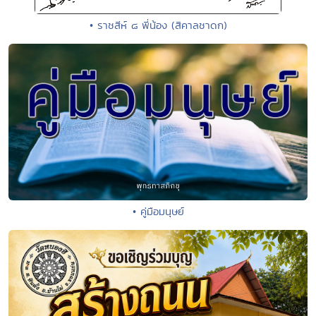
• ราชสีห์ ๘ พี่น้อง (สิคาลชาดก)
• คู่มือมนุษย์