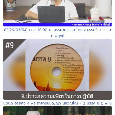
82(26/03/64) เวลา 18.00 น. บรรยายธรรม โดย อ.ธรรมธีระ ธรรม
มะพิสุทธิ์
ซีดีชุด อริยสัจ 4 พระอาจารย์ปัญญา นีลวณฺโณ - (( มรรค 8 )) # 9