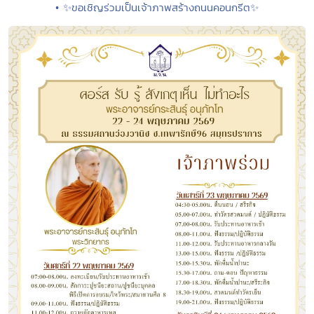
• ✨ขอเชิญร่วมเป็นเจ้าภาพสร้างถนนคอนกรีต✨