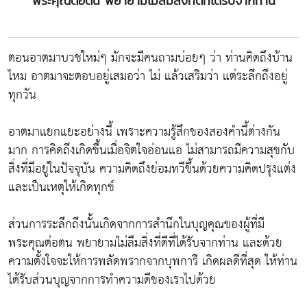
พระคุณต่อตน พยายามไม่ลืมสิ่งที่ดีที่ได้รับจากท่าน
ตอนอาตมาบวชใหม่ๆ มักจะมีคนถามบ่อยๆ ว่า ท่านคิดถึงบ้าน
ไหม อาตมาจะตอบอยู่เสมอว่า ไม่ แล้วเสริมว่า แต่ระลึกถึงอยู่
ทุกวัน
อาตมาแยกแยะอย่างนี้ เพราะความรู้สึกของสองคำนี้ต่างกัน
มาก การคิดถึงเกิดขึ้นเมื่อจิตใจอ่อนแอ ไม่สามารถมีความสุขกับ
สิ่งที่มีอยู่ในปัจจุบัน ความคิดถึงย่อมทวีขึ้นด้วยความคิดปรุงแต่ง
และเป็นเหตุให้เกิดทุกข์
ส่วนการระลึกถึงนั้นเกิดจากการสำนึกในบุญคุณของผู้ที่มี
พระคุณต่อตน พยายามไม่ลืมสิ่งที่ดีที่ได้รับจากท่าน และด้วย
ความตั้งใจจะให้การพลัดพรากจากบุพการี เกิดผลดีที่สุด ให้ท่าน
ได้รับส่วนบุญจากการทำความดีของเราไปด้วย