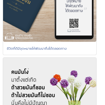
ชีวิตที่ดีมีจุดหมายให้พัฒนาถึงได้ตลอดทาง