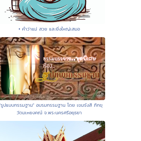
• คำว่าแม่ สวย และยิ่งใหญ่เสมอ
 "รูปแบบกรรมฐาน" อบรมกรรมฐาน โดย เขมรังสี ภิกขุ
วัดมเหยงคณ์ จ.พระนครศรีอยุธยา