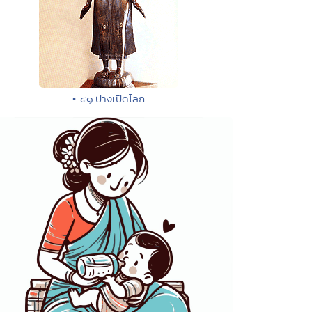
• ๔๑.ปางเปิดโลก