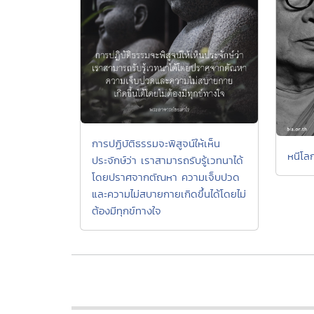
การปฏิบัติธรรมจะพิสูจน์ให้เห็น
หนีโล
ประจักษ์ว่า เราสามารถรับรู้เวทนาได้
โดยปราศจากตัณหา ความเจ็บปวด
และความไม่สบายกายเกิดขึ้นได้โดยไม่
ต้องมีทุกข์ทางใจ