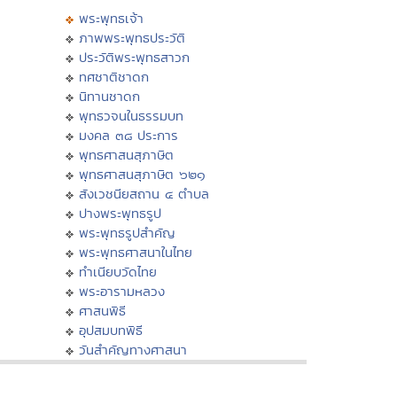
พระพุทธเจ้า
ภาพพระพุทธประวัติ
ประวัติพระพุทธสาวก
ทศชาติชาดก
นิทานชาดก
พุทธวจนในธรรมบท
มงคล ๓๘ ประการ
พุทธศาสนสุภาษิต
พุทธศาสนสุภาษิต ๖๒๑
สังเวชนียสถาน ๔ ตำบล
ปางพระพุทธรูป
พระพุทธรูปสำคัญ
พระพุทธศาสนาในไทย
ทำเนียบวัดไทย
พระอารามหลวง
ศาสนพิธี
อุปสมบทพิธี
วันสำคัญทางศาสนา