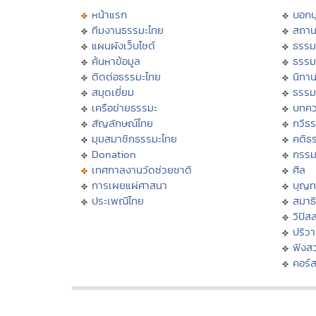
หน้าแรก
บอก
ทีมงานธรรมะไทย
สถาน
แผนผังเว็บไซต์
ธรรม
ค้นหาข้อมูล
ธรรม
ติดต่อธรรมะไทย
นิทาน
สมุดเยี่ยม
ธรรม
เครือข่ายธรรมะ
บทคว
สัญลักษณ์ไทย
กวีธ
มุมสมาชิกธรรมะไทย
คติธ
Donation
กรร
เทศกาลงานวัดช่วยชาติ
ศีล
การเผยแผ่ศาสนา
บุญท
ประเพณีไทย
สมาธิ
วิปัส
ปริว
ฟังส
คอร์ส