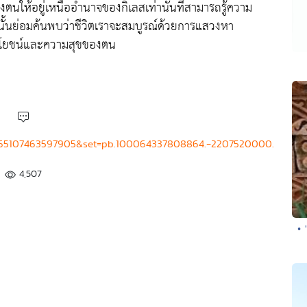
ตของตนให้อยู่เหนืออำนาจของกิเลสเท่านั้นที่สามารถรู้ความ
ั้นย่อมค้นพบว่าชีวิตเราจะสมบูรณ์ด้วยการแสวงหา
ะโยชน์และความสุขของตน
4465107463597905&set=pb.100064337808864.-2207520000.
4,507
•