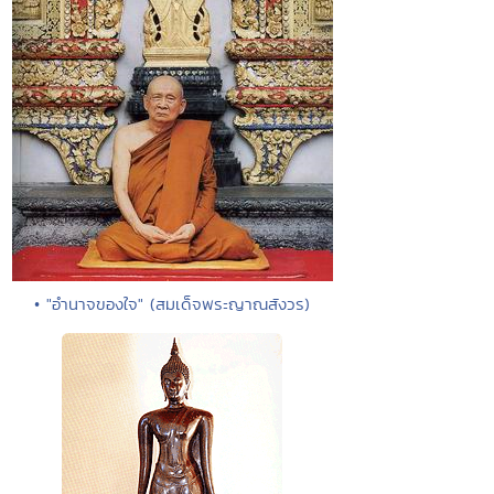
• "อำนาจของใจ" (สมเด็จพระญาณสังวร)