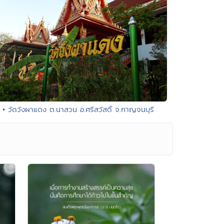
• วัดวังผาแดง ต.นาสวน อ.ศรีสวัสดิ์ จ.กาญจนบุรี