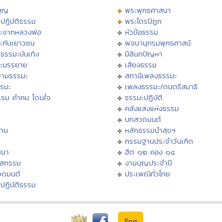
บุญ
พระพุทธศาสนา
ปฏิบัติธรรม
พระไตรปิฏก
ะจากหลวงพ่อ
หัวข้อธรรม
ะกับเยาวชน
พจนานุกรมพุทธศาสน์
ธรรมะบันเทิง
มิลินทปัญหา
ะบรรยาย
เสียงธรรม
ามธรรมะ
สถานีเพลงธรรมะ
รรมะ
เพลงธรรมะ/ดนตรีสมาธิ
รรม คำคม โดนใจ
ธรรมะปฏิบัติ
ม
คลังแสงแห่งธรรม
บทสวดมนต์
าน
หลักธรรมนำสุขฯ
กรรมฐานประจำวันเกิด
สนา
ฮีต ๑๒ คอง ๑๔
าสกรรม
งานบุญประจำปี
วดมนต์
ประเพณีทั่วไทย
ปฏิบัติธรรม
Eng