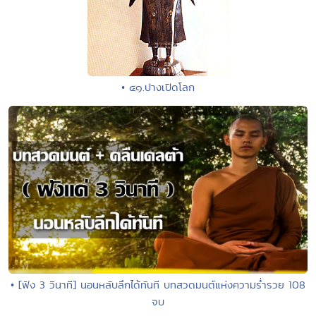
• ๔๑.ปางเปิดโลก
• [ฟัง 3 วินาที] นอนหลับลึกได้ทันที บทสวดมนต์แห่งความร่ำรวย 108
จบ