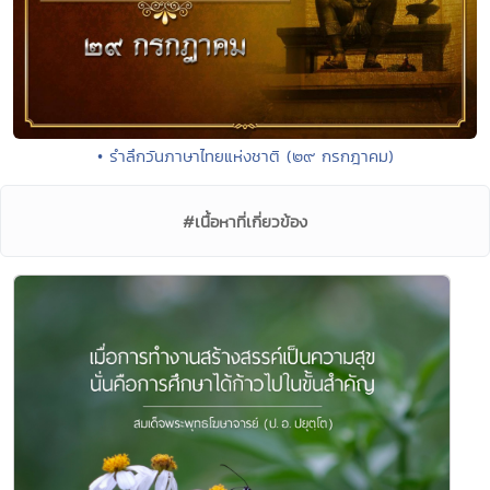
• รำลึกวันภาษาไทยแห่งชาติ (๒๙ กรกฎาคม)
#เนื้อหาที่เกี่ยวข้อง