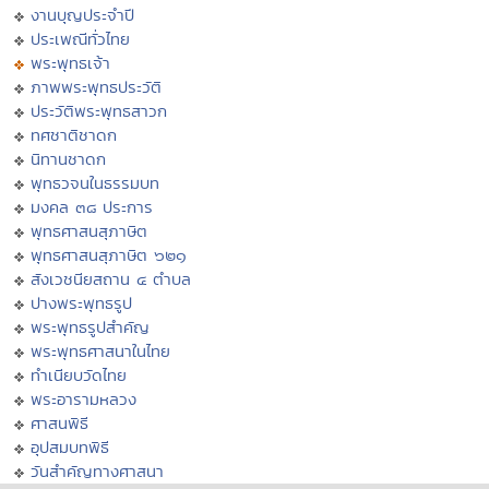
งานบุญประจำปี
ประเพณีทั่วไทย
พระพุทธเจ้า
ภาพพระพุทธประวัติ
ประวัติพระพุทธสาวก
ทศชาติชาดก
นิทานชาดก
พุทธวจนในธรรมบท
มงคล ๓๘ ประการ
พุทธศาสนสุภาษิต
พุทธศาสนสุภาษิต ๖๒๑
สังเวชนียสถาน ๔ ตำบล
ปางพระพุทธรูป
พระพุทธรูปสำคัญ
พระพุทธศาสนาในไทย
ทำเนียบวัดไทย
พระอารามหลวง
ศาสนพิธี
อุปสมบทพิธี
วันสำคัญทางศาสนา