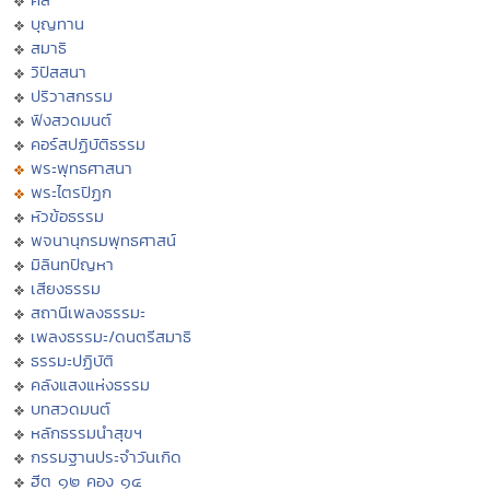
บุญทาน
สมาธิ
วิปัสสนา
ปริวาสกรรม
ฟังสวดมนต์
คอร์สปฏิบัติธรรม
พระพุทธศาสนา
พระไตรปิฏก
หัวข้อธรรม
พจนานุกรมพุทธศาสน์
มิลินทปัญหา
เสียงธรรม
สถานีเพลงธรรมะ
เพลงธรรมะ/ดนตรีสมาธิ
ธรรมะปฏิบัติ
คลังแสงแห่งธรรม
บทสวดมนต์
หลักธรรมนำสุขฯ
กรรมฐานประจำวันเกิด
ฮีต ๑๒ คอง ๑๔