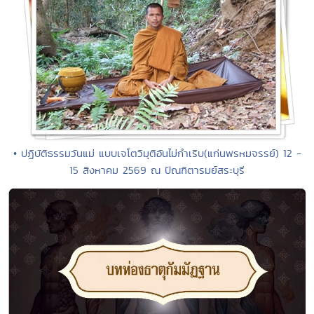
• ปฏิบัติธรรมวันแม่ แบบเจโตวิมุติอันไม่กำเริบ(แก่นพรหมจรรย์) 12 -
15 สิงหาคม 2569 ณ ปัณฑิตารมย์สระบุรี