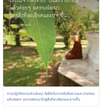
การปฏิบัติธรรมส่วนใหญ่ คือให้เริ่มจากสิ่งที่หยาบและง่ายก่อน
แล้วค่อยๆ อดทนพัฒนาไปสู่สิ่งที่ละเอียดและยากขึ้น