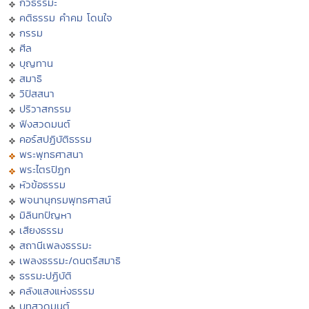
กวีธรรมะ
คติธรรม คำคม โดนใจ
กรรม
ศีล
บุญทาน
สมาธิ
วิปัสสนา
ปริวาสกรรม
ฟังสวดมนต์
คอร์สปฏิบัติธรรม
พระพุทธศาสนา
พระไตรปิฏก
หัวข้อธรรม
พจนานุกรมพุทธศาสน์
มิลินทปัญหา
เสียงธรรม
สถานีเพลงธรรมะ
เพลงธรรมะ/ดนตรีสมาธิ
ธรรมะปฏิบัติ
คลังแสงแห่งธรรม
บทสวดมนต์