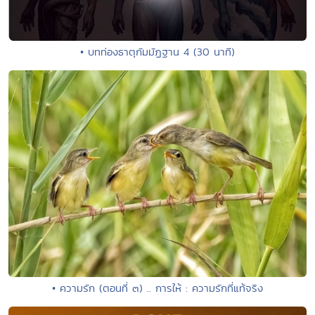
• บทท่องธาตุกัมมัฏฐาน 4 (30 นาที)
• ความรัก (ตอนที่ ๓) .. การให้ : ความรักที่แท้จริง