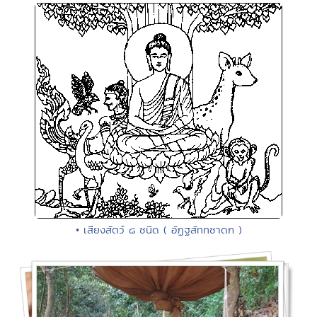
• เสียงสัตว์ ๘ ชนิด ( อัฏฐสัททชาดก )