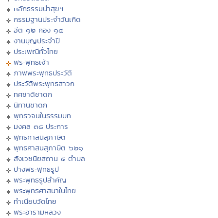
หลักธรรมนำสุขฯ
กรรมฐานประจำวันเกิด
ฮีต ๑๒ คอง ๑๔
งานบุญประจำปี
ประเพณีทั่วไทย
พระพุทธเจ้า
ภาพพระพุทธประวัติ
ประวัติพระพุทธสาวก
ทศชาติชาดก
นิทานชาดก
พุทธวจนในธรรมบท
มงคล ๓๘ ประการ
พุทธศาสนสุภาษิต
พุทธศาสนสุภาษิต ๖๒๑
สังเวชนียสถาน ๔ ตำบล
ปางพระพุทธรูป
พระพุทธรูปสำคัญ
พระพุทธศาสนาในไทย
ทำเนียบวัดไทย
พระอารามหลวง