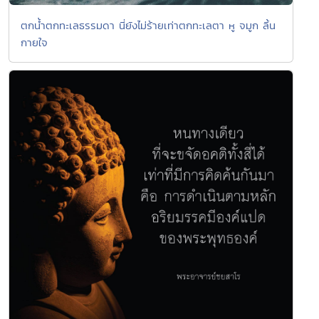
ตกน้ำตกทะเลธรรมดา นี่ยังไม่ร้ายเท่าตกทะเลตา หู จมูก ลิ้น
กายใจ