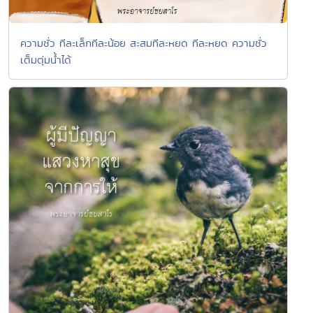
ความชั่ว ทีละเล็กทีละน้อย สะสมทีละหยด ทีละหยด ความชั่ว
เต็มตุ่มน้ำได้