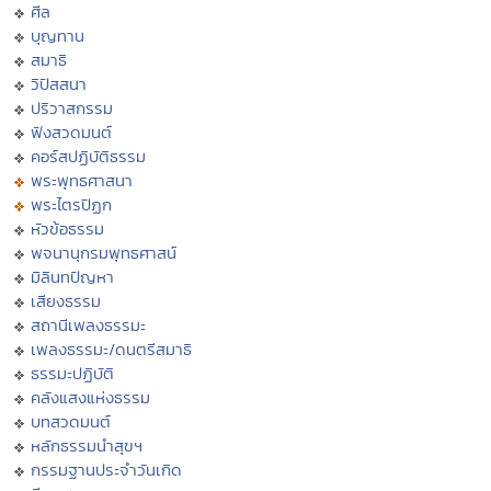
ศีล
บุญทาน
สมาธิ
วิปัสสนา
ปริวาสกรรม
ฟังสวดมนต์
คอร์สปฏิบัติธรรม
พระพุทธศาสนา
พระไตรปิฏก
หัวข้อธรรม
พจนานุกรมพุทธศาสน์
มิลินทปัญหา
เสียงธรรม
สถานีเพลงธรรมะ
เพลงธรรมะ/ดนตรีสมาธิ
ธรรมะปฏิบัติ
คลังแสงแห่งธรรม
บทสวดมนต์
หลักธรรมนำสุขฯ
กรรมฐานประจำวันเกิด