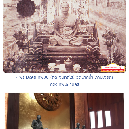
• พระมงคลเทพมุนี (สด จนฺทสโร) วัดปากน้ำ ภาษีเจริญ
กรุงเทพมหานคร