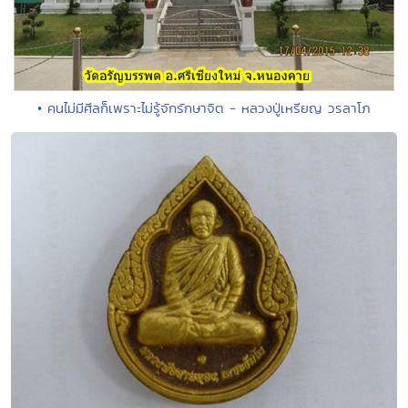
• คนไม่มีศีลก็เพราะไม่รู้จักรักษาจิต - หลวงปู่เหรียญ วรลาโภ