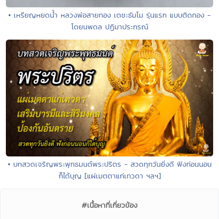
• เหรียญหยดน้ำ หลวงพ่อสายทอง เตชะธัมโม รุ่นแรก แบบติดทอง -
โดยนพดล ปฏิมาประกรณ์
• บทสวดเจริญพระพุทธมนต์พระปริตร - สวดทุกวันยิ่งดี ฟังก่อนนอน
ก็ได้บุญ [แผ่เมตตาแก่เทวดา ฯลฯ]
#เนื้อหาที่เกี่ยวข้อง