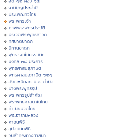
ฮีต ๑๒ คอง ๑๔
งานบุญประจำปี
ประเพณีทั่วไทย
พระพุทธเจ้า
ภาพพระพุทธประวัติ
ประวัติพระพุทธสาวก
ทศชาติชาดก
นิทานชาดก
พุทธวจนในธรรมบท
มงคล ๓๘ ประการ
พุทธศาสนสุภาษิต
พุทธศาสนสุภาษิต ๖๒๑
สังเวชนียสถาน ๔ ตำบล
ปางพระพุทธรูป
พระพุทธรูปสำคัญ
พระพุทธศาสนาในไทย
ทำเนียบวัดไทย
พระอารามหลวง
ศาสนพิธี
อุปสมบทพิธี
วันสำคัญทางศาสนา