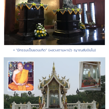
• "มีกรรมเป็นแดนเกิด" (หลวงตามหาบัว ญาณสัมปันโน)