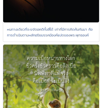
หนทางเดียวที่จะขจัดอคติทั้งสี่ได้ เท่าที่มีการคิดค้นกันมา คือ
การดำเนินตามหลักอริยมรรคมีองค์แปดของพระพุทธองค์