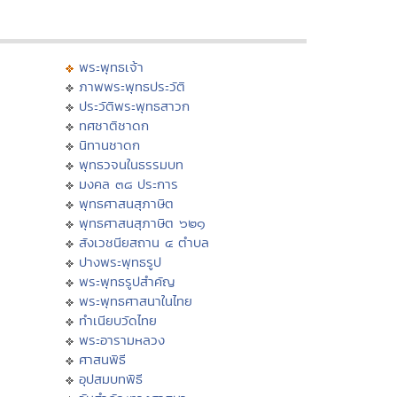
พระพุทธเจ้า
ภาพพระพุทธประวัติ
ประวัติพระพุทธสาวก
ทศชาติชาดก
นิทานชาดก
พุทธวจนในธรรมบท
มงคล ๓๘ ประการ
พุทธศาสนสุภาษิต
พุทธศาสนสุภาษิต ๖๒๑
สังเวชนียสถาน ๔ ตำบล
ปางพระพุทธรูป
พระพุทธรูปสำคัญ
พระพุทธศาสนาในไทย
ทำเนียบวัดไทย
พระอารามหลวง
ศาสนพิธี
อุปสมบทพิธี