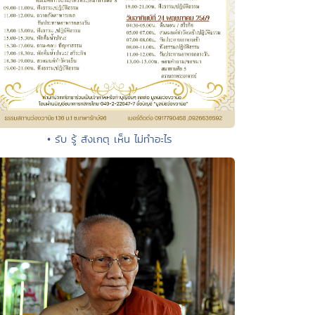
• รับ รู้ สังเกตุ เห็น ไม่ทำอะไร