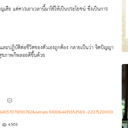
ญเสีย แต่ควรเอาเวลานี้มาใช้ให้เป็นประโยชน์ ซึ่งเป็นการ
องและปฏิบัติต่อชีวิตของตัวเองถูกต้อง กลายเป็นว่า จิตปัญญา
น สุขภาพก็พลอยดีขึ้นด้วย
=2184057071890782&set=pb.100064435552569.-2207520000
4,503