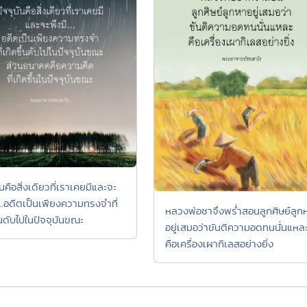
ันคือสิ่งเดียวที่เราเคยมีและจะ
...อดีตเป็นเพียงความทรงจำที่
หลวงพ่อชาจึงพร่ำสอนลูกศิษย์ลูก
้นดับไปในปัจจุบันขณะ
อยู่เสมอว่าขันติความอดทนนั่นแหล
คือเครื่องเผากิเลสอย่างยิ่ง