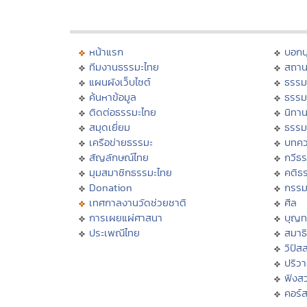
หน้าแรก
บอก
ทีมงานธรรมะไทย
สถาน
แผนผังเว็บไซต์
ธรรม
ค้นหาข้อมูล
ธรรม
ติดต่อธรรมะไทย
นิทาน
สมุดเยี่ยม
ธรรม
เครือข่ายธรรมะ
บทคว
สัญลักษณ์ไทย
กวีธ
มุมสมาชิกธรรมะไทย
คติธ
Donation
กรร
เทศกาลงานวัดช่วยชาติ
ศีล
การเผยแผ่ศาสนา
บุญท
ประเพณีไทย
สมาธิ
วิปัส
ปริว
ฟังส
คอร์ส