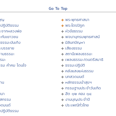
Go To Top
บุญ
พระพุทธศาสนา
ปฏิบัติธรรม
พระไตรปิฏก
ะจากหลวงพ่อ
หัวข้อธรรม
ะกับเยาวชน
พจนานุกรมพุทธศาสน์
ธรรมะบันเทิง
มิลินทปัญหา
ะบรรยาย
เสียงธรรม
ามธรรมะ
สถานีเพลงธรรมะ
รรมะ
เพลงธรรมะ/ดนตรีสมาธิ
รรม คำคม โดนใจ
ธรรมะปฏิบัติ
ม
คลังแสงแห่งธรรม
บทสวดมนต์
าน
หลักธรรมนำสุขฯ
กรรมฐานประจำวันเกิด
สนา
ฮีต ๑๒ คอง ๑๔
าสกรรม
งานบุญประจำปี
วดมนต์
ประเพณีทั่วไทย
ปฏิบัติธรรม