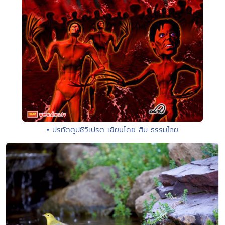
• ปรทัตตูปชีวีเปรต เขียนโดย สืบ ธรรมไทย