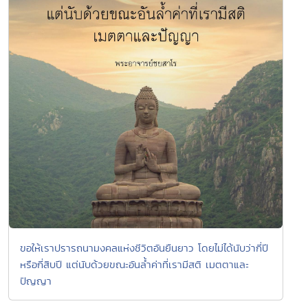
ขอให้เราปรารถนามงคลแห่งชีวิตอันยืนยาว โดยไม่ได้นับว่ากี่ปี
หรือกี่สิบปี แต่นับด้วยขณะอันลํ้าค่าที่เรามีสติ เมตตาและ
ปัญญา