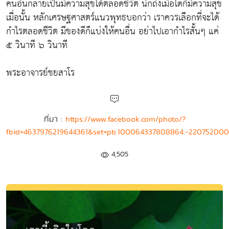
คนอื่นกลายเป็นมีความสุขได้ตลอดชีวิต นึกถึงเมื่อใดก็มีความสุข
เมื่อนั้น หลักเศรษฐศาสตร์แนวพุทธบอกว่า เราควรเลือกที่จะได้
กำไรตลอดชีวิต มีของดีก็แบ่งให้คนอื่น อย่าไปเอากำไรสั้นๆ แค่
๕ วินาที ๖ วินาที
พระอาจารย์ชยสาโร
ที่มา :
https://www.facebook.com/photo/?
fbid=4637976219644361&set=pb.100064337808864.-220752000
4,505