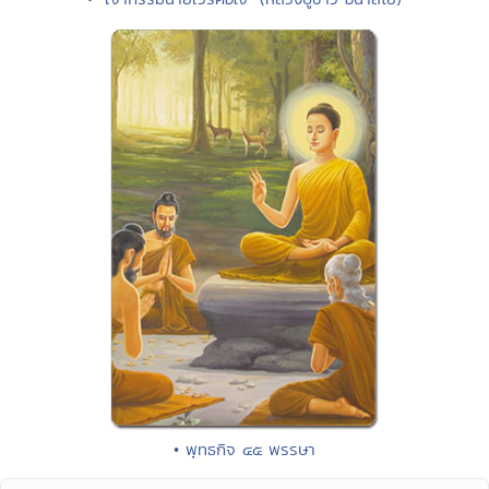
• พุทธกิจ ๔๕ พรรษา