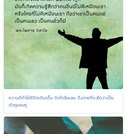
ความดีทำให้ชีวิตเติมเต็ม จิตใจอิ่มเอม จึงง่ายที่จะยึดว่าเป็น
ตัวกูของกู