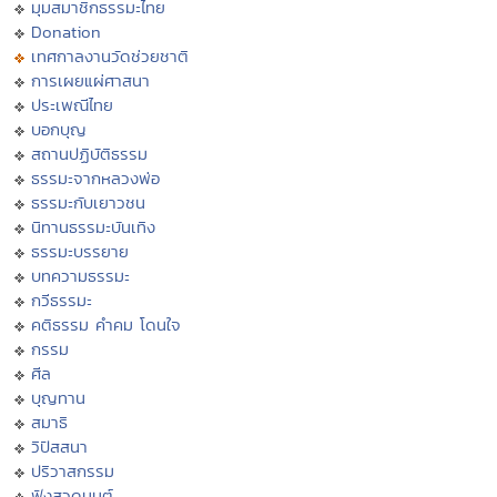
มุมสมาชิกธรรมะไทย
Donation
เทศกาลงานวัดช่วยชาติ
การเผยแผ่ศาสนา
ประเพณีไทย
บอกบุญ
สถานปฏิบัติธรรม
ธรรมะจากหลวงพ่อ
ธรรมะกับเยาวชน
นิทานธรรมะบันเทิง
ธรรมะบรรยาย
บทความธรรมะ
กวีธรรมะ
คติธรรม คำคม โดนใจ
กรรม
ศีล
บุญทาน
สมาธิ
วิปัสสนา
ปริวาสกรรม
ฟังสวดมนต์