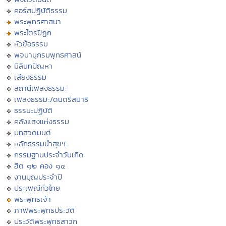
คอร์สปฏิบัติธรรม
พระพุทธศาสนา
พระไตรปิฏก
หัวข้อธรรม
พจนานุกรมพุทธศาสน์
มิลินทปัญหา
เสียงธรรม
สถานีเพลงธรรมะ
เพลงธรรมะ/ดนตรีสมาธิ
ธรรมะปฏิบัติ
คลังแสงแห่งธรรม
บทสวดมนต์
หลักธรรมนำสุขฯ
กรรมฐานประจำวันเกิด
ฮีต ๑๒ คอง ๑๔
งานบุญประจำปี
ประเพณีทั่วไทย
พระพุทธเจ้า
ภาพพระพุทธประวัติ
ประวัติพระพุทธสาวก