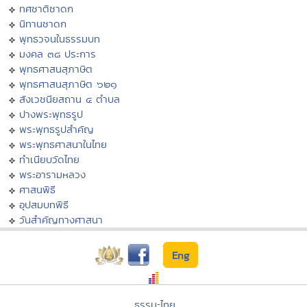
ทศชาติชาดก
นิทานชาดก
พุทธวจนในธรรมบท
มงคล ๓๘ ประการ
พุทธศาสนสุภาษิต
พุทธศาสนสุภาษิต ๖๒๑
สังเวชนียสถาน ๔ ตำบล
ปางพระพุทธรูป
พระพุทธรูปสำคัญ
พระพุทธศาสนาในไทย
ทำเนียบวัดไทย
พระอารามหลวง
ศาสนพิธี
อุปสมบทพิธี
วันสำคัญทางศาสนา
Eng
ธรรมะไทย