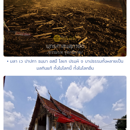
• มลา เว ปาปกา ธมฺมา อสฺมึ โลเก ปรมฺหิ จ บาปธรรมทั้งหลายเป็น
มลทินแท้ ทั้งในโลกนี้ ทั้งในโลกอื่น