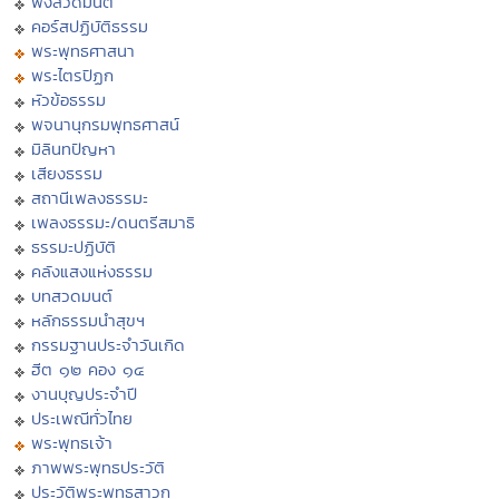
ฟังสวดมนต์
คอร์สปฏิบัติธรรม
พระพุทธศาสนา
พระไตรปิฏก
หัวข้อธรรม
พจนานุกรมพุทธศาสน์
มิลินทปัญหา
เสียงธรรม
สถานีเพลงธรรมะ
เพลงธรรมะ/ดนตรีสมาธิ
ธรรมะปฏิบัติ
คลังแสงแห่งธรรม
บทสวดมนต์
หลักธรรมนำสุขฯ
กรรมฐานประจำวันเกิด
ฮีต ๑๒ คอง ๑๔
งานบุญประจำปี
ประเพณีทั่วไทย
พระพุทธเจ้า
ภาพพระพุทธประวัติ
ประวัติพระพุทธสาวก