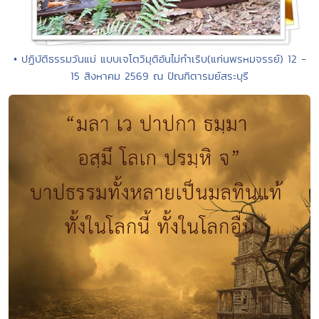
• ปฏิบัติธรรมวันแม่ แบบเจโตวิมุติอันไม่กำเริบ(แก่นพรหมจรรย์) 12 -
15 สิงหาคม 2569 ณ ปัณฑิตารมย์สระบุรี