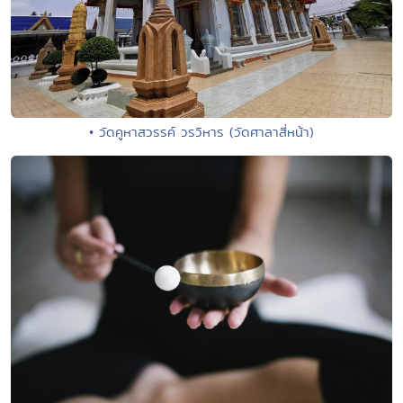
• วัดคูหาสวรรค์ วรวิหาร (วัดศาลาสี่หน้า)