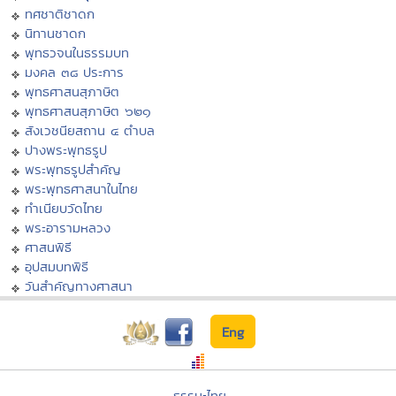
ทศชาติชาดก
นิทานชาดก
พุทธวจนในธรรมบท
มงคล ๓๘ ประการ
พุทธศาสนสุภาษิต
พุทธศาสนสุภาษิต ๖๒๑
สังเวชนียสถาน ๔ ตำบล
ปางพระพุทธรูป
พระพุทธรูปสำคัญ
พระพุทธศาสนาในไทย
ทำเนียบวัดไทย
พระอารามหลวง
ศาสนพิธี
อุปสมบทพิธี
วันสำคัญทางศาสนา
Eng
ธรรมะไทย