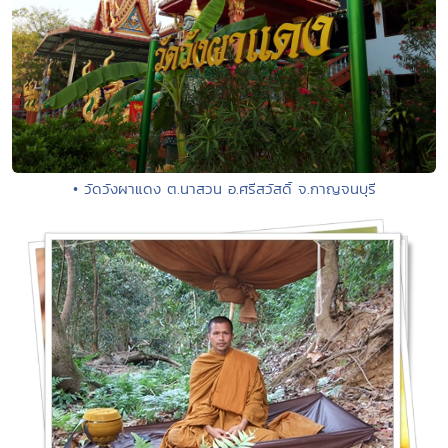
• วัดวังผาแดง ต.นาสวน อ.ศรีสวัสดิ์ จ.กาญจนบุรี