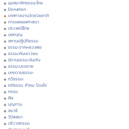
มุมสมาชิกธรรมะไทย
Donation
เทศกาลงานวัดช่วยชาติ
การเผยแผ่ศาสนา
ประเพณีไทย
บอกบุญ
สถานปฏิบัติธรรม
ธรรมะจากหลวงพ่อ
ธรรมะกับเยาวชน
นิทานธรรมะบันเทิง
ธรรมะบรรยาย
บทความธรรมะ
กวีธรรมะ
คติธรรม คำคม โดนใจ
กรรม
ศีล
บุญทาน
สมาธิ
วิปัสสนา
ปริวาสกรรม