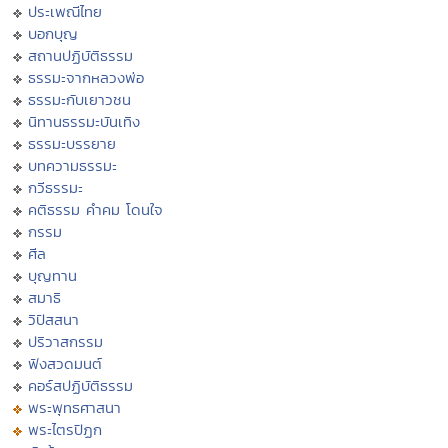
ประเพณีไทย
บอกบุญ
สถานปฏิบัติธรรม
ธรรมะจากหลวงพ่อ
ธรรมะกับเยาวชน
นิทานธรรมะบันเทิง
ธรรมะบรรยาย
บทความธรรมะ
กวีธรรมะ
คติธรรม คำคม โดนใจ
กรรม
ศีล
บุญทาน
สมาธิ
วิปัสสนา
ปริวาสกรรม
ฟังสวดมนต์
คอร์สปฏิบัติธรรม
พระพุทธศาสนา
พระไตรปิฏก