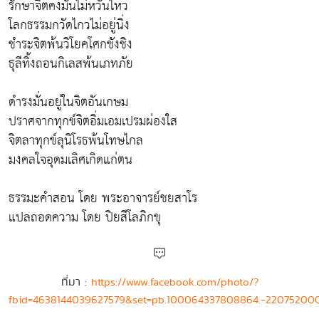
รักษาจิตคงมั่นไม่หวั่นไหว
โลกธรรมกวัดไกวไม่อยู่นิ่ง
ชำระจิตพ้นวิโยคโศกชังชิง
ธุลีทิ้งถอนกิเลสพ้นเภทภัย
ดำรงมั่นอยู่ในจิตอันเกษม
ปราศจากทุกข์จิตอิ่มเอมเปรมผ่องใส
จิตลาทุกข์ลุนิโรธพ้นโทษไกล
มงคลใจอุดมเลิศเกิดแก่ตน
ธรรมะคำสอน โดย พระอาจารย์ชยสาโร
แปลถอดความ โดย ปิยสีโลภิกขุ
ที่มา :
https://www.facebook.com/photo/?
fbid=4638144039627579&set=pb.100064337808864.-22075200