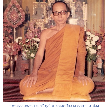
• พระธรรมดิลก (จันทร์ กุสโล) วัดเจดีย์หลวงวรวิหาร อ.เมือง