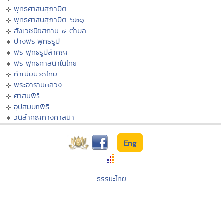
พุทธศาสนสุภาษิต
พุทธศาสนสุภาษิต ๖๒๑
สังเวชนียสถาน ๔ ตำบล
ปางพระพุทธรูป
พระพุทธรูปสำคัญ
พระพุทธศาสนาในไทย
ทำเนียบวัดไทย
พระอารามหลวง
ศาสนพิธี
อุปสมบทพิธี
วันสำคัญทางศาสนา
Eng
ธรรมะไทย