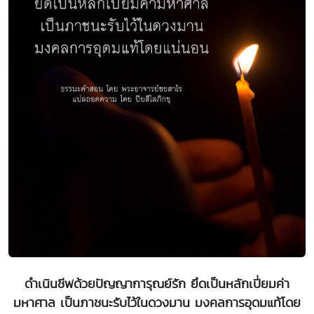
ดำเนินชีพด้วยปัญญาการุณย์รัก ยึดเป็นหลักเปี่ยมค่า
มหาศาล เป็นภาชนะรับไว้ในดวงมาน มงคลการอุดมแท้โดย