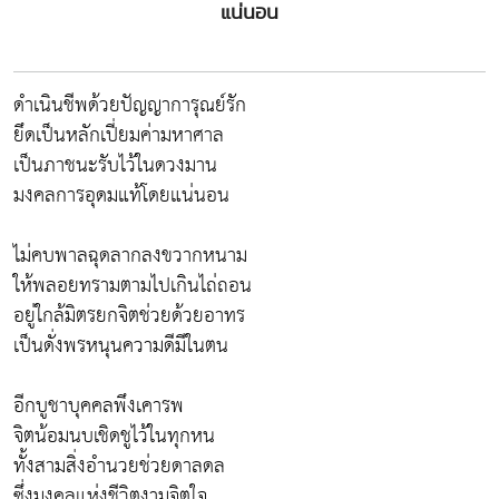
แน่นอน
ดำเนินชีพด้วยปัญญาการุณย์รัก
ยึดเป็นหลักเปี่ยมค่ามหาศาล
เป็นภาชนะรับไว้ในดวงมาน
มงคลการอุดมแท้โดยแน่นอน
ไม่คบพาลฉุดลากลงขวากหนาม
ให้พลอยทรามตามไปเกินไถ่ถอน
อยู่ใกล้มิตรยกจิตช่วยด้วยอาทร
เป็นดั่งพรหนุนความดีมีในตน
อีกบูชาบุคคลพึงเคารพ
จิตน้อมนบเชิดชูไว้ในทุกหน
ทั้งสามสิ่งอำนวยช่วยดาลดล
ซึ่งมงคลแห่งชีวิตงามจิตใจ