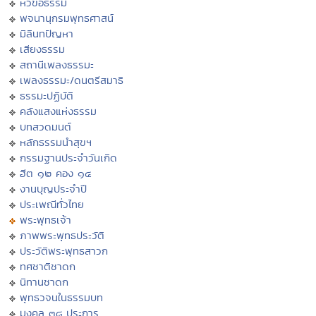
หัวข้อธรรม
พจนานุกรมพุทธศาสน์
มิลินทปัญหา
เสียงธรรม
สถานีเพลงธรรมะ
เพลงธรรมะ/ดนตรีสมาธิ
ธรรมะปฏิบัติ
คลังแสงแห่งธรรม
บทสวดมนต์
หลักธรรมนำสุขฯ
กรรมฐานประจำวันเกิด
ฮีต ๑๒ คอง ๑๔
งานบุญประจำปี
ประเพณีทั่วไทย
พระพุทธเจ้า
ภาพพระพุทธประวัติ
ประวัติพระพุทธสาวก
ทศชาติชาดก
นิทานชาดก
พุทธวจนในธรรมบท
มงคล ๓๘ ประการ