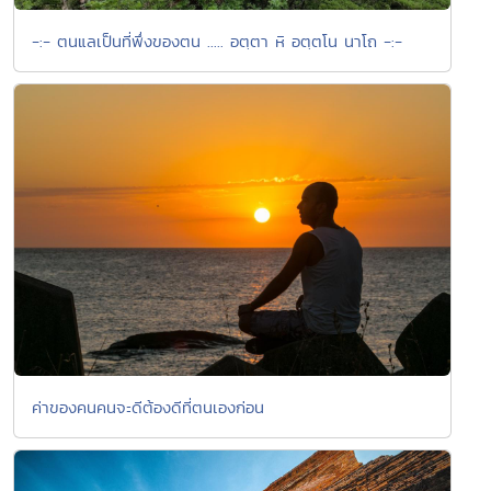
-:- ตนแลเป็นที่พึ่งของตน ..... อตฺตา หิ อตฺตโน นาโถ -:-
ค่าของคนคนจะดีต้องดีที่ตนเองก่อน