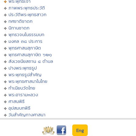
พระพุทธเจ้า
ภาพพระพุทธประวัติ
ประวัติพระพุทธสาวก
ทศชาติชาดก
นิทานชาดก
พุทธวจนในธรรมบท
มงคล ๓๘ ประการ
พุทธศาสนสุภาษิต
พุทธศาสนสุภาษิต ๖๒๑
สังเวชนียสถาน ๔ ตำบล
ปางพระพุทธรูป
พระพุทธรูปสำคัญ
พระพุทธศาสนาในไทย
ทำเนียบวัดไทย
พระอารามหลวง
ศาสนพิธี
อุปสมบทพิธี
วันสำคัญทางศาสนา
Eng