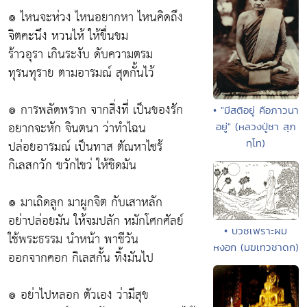
๏ ไหนจะห่วง ไหนอยากหา ไหนคิดถึง
จิตคะนึง หวนไห้ ให้ขื่นขม
ร้าวอุรา เกินระงับ ดับความตรม
ทุรนทุราย ตามอารมณ์ สุดกั้นไว้
๏ การพลัดพราก จากสิ่งที่ เป็นของรัก
• "มีสติอยู่ คือภาวนา
อยากจะหัก จินตนา ว่าทำไฉน
อยู่" (หลวงปู่ชา สุภ
ปล่อยอารมณ์ เป็นทาส ตัณหาไซร้
ทฺโท)
กิเลสกวัก ขวักไขว่ ให้ชิดมัน
๏ มาเถิดลูก มาผูกจิต กับเสาหลัก
อย่าปล่อยมัน ให้จมปลัก หมักโศกศัลย์
• บวชเพราะผม
ใช้พระธรรม นำหน้า พาชีวัน
หงอก (มฆเทวชาดก)
ออกจากคอก กิเลสกั้น ทิ้งมันไป
๏ อย่าไปหลอก ตัวเอง ว่ามีสุข