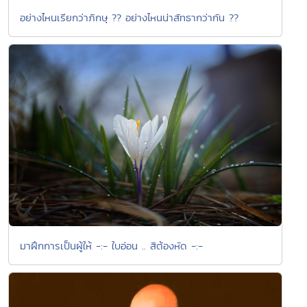
อย่างไหนเรียกว่าภิกษุ ?? อย่างไหนน่าสัทธากว่ากัน ??
มาฝึกการเป็นผู้ให้ -:- ใบอ่อน .. สิต้องหัด -:-