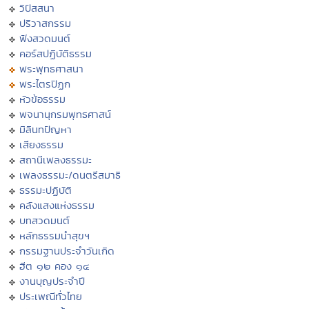
วิปัสสนา
ปริวาสกรรม
ฟังสวดมนต์
คอร์สปฏิบัติธรรม
พระพุทธศาสนา
พระไตรปิฏก
หัวข้อธรรม
พจนานุกรมพุทธศาสน์
มิลินทปัญหา
เสียงธรรม
สถานีเพลงธรรมะ
เพลงธรรมะ/ดนตรีสมาธิ
ธรรมะปฏิบัติ
คลังแสงแห่งธรรม
บทสวดมนต์
หลักธรรมนำสุขฯ
กรรมฐานประจำวันเกิด
ฮีต ๑๒ คอง ๑๔
งานบุญประจำปี
ประเพณีทั่วไทย