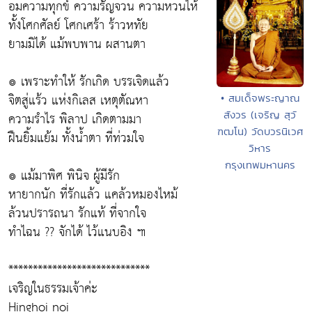
อมความทุกข์ ความรัญจวน ความหวนไห้
ทั้งโศกศัลย์ โศกเศร้า ร้าวหทัย
ยามมิได้ แม้พบพาน ผสานตา
๏ เพราะทำให้ รักเกิด บรรเจิดแล้ว
จิตสู่แร้ว แห่งกิเลส เหตุตัณหา
• สมเด็จพระญาณ
สังวร (เจริญ สุวั
ความรำไร พิลาป เกิดตามมา
ฑฒโน) วัดบวรนิเวศ
ฝืนยิ้มแย้ม ทั้งน้ำตา ที่ท่วมใจ
วิหาร
กรุงเทพมหานคร
๏ แม้มาพิศ พินิจ ผู้มีรัก
หายากนัก ที่รักแล้ว แคล้วหมองไหม้
ล้วนปรารถนา รักแท้ ที่จากใจ
ทำไฉน ?? จักได้ ไว้แนบอิง ๚
*****************************
เจริญในธรรมเจ้าค่ะ
Hinghoi noi