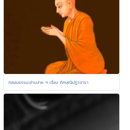
กลอนธรรมะอ่านง่าย ๆ เรื่อง ภิกษุณีปฏาจารา