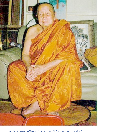
• "คุณพระรักษา" (หลวงปู่สิม พุทธาจาโร)