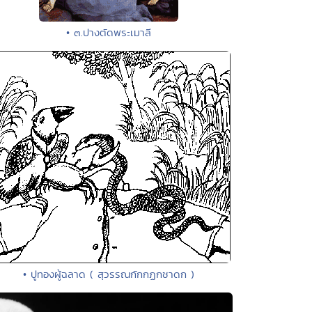
• ๓.ปางตัดพระเมาลี
• ปูทองผู้ฉลาด ( สุวรรณกักกฏกชาดก )