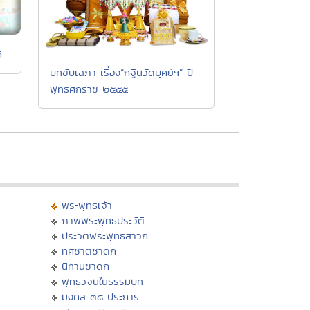
ี
บทขับเสภา เรื่อง”กฐินวัดบุศย์ฯ” ปี
พุทธศักราช ๒๕๕๕
พระพุทธเจ้า
ภาพพระพุทธประวัติ
ประวัติพระพุทธสาวก
ทศชาติชาดก
นิทานชาดก
พุทธวจนในธรรมบท
มงคล ๓๘ ประการ