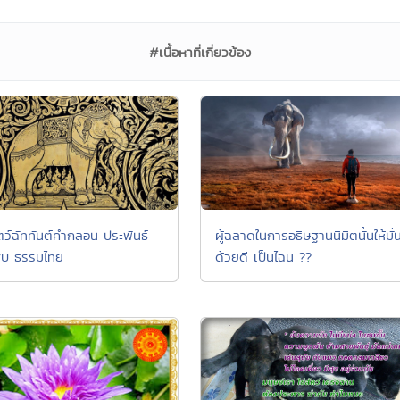
#เนื้อหาที่เกี่ยวข้อง
ัตว์ฉัททันต์คำกลอน ประพันธ์
ผู้ฉลาดในการอธิษฐานนิมิตนั้นให้มั่
ืบ ธรรมไทย
ด้วยดี เป็นไฉน ??