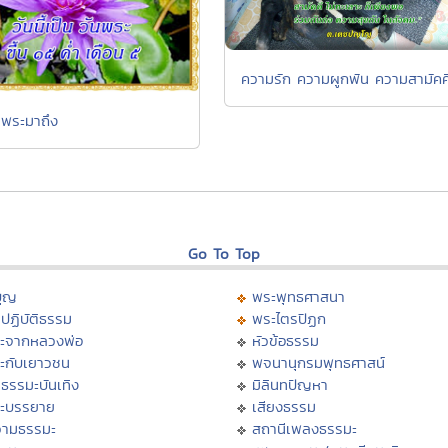
ความรัก ความผูกพัน ความสามัคค
ันพระมาถึง
Go To Top
บุญ
พระพุทธศาสนา
ปฏิบัติธรรม
พระไตรปิฏก
ะจากหลวงพ่อ
หัวข้อธรรม
ะกับเยาวชน
พจนานุกรมพุทธศาสน์
ธรรมะบันเทิง
มิลินทปัญหา
ะบรรยาย
เสียงธรรม
ามธรรมะ
สถานีเพลงธรรมะ