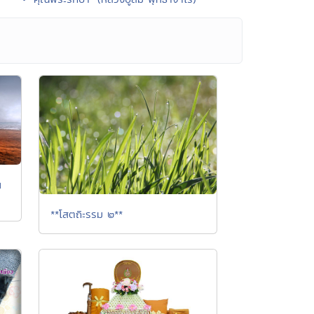
น
**โสตถิะรรม ๒**