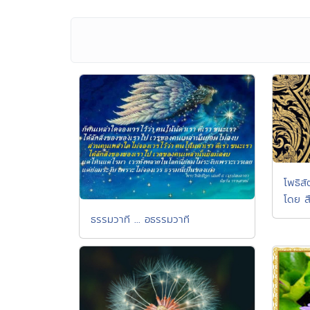
โพธิส
โดย ส
ธรรมวาที ... อธรรมวาที