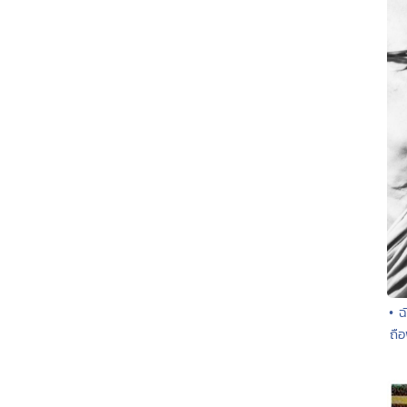
• ฉ
ถื