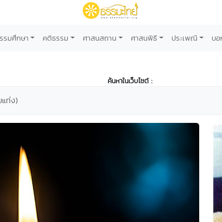
รรมศึกษา
คติธรรม
ศาสนสถาน
ศาสนพิธี
ประเพณี
บอ
ค้นหาในเว็บไซต์ :
แท่ง)