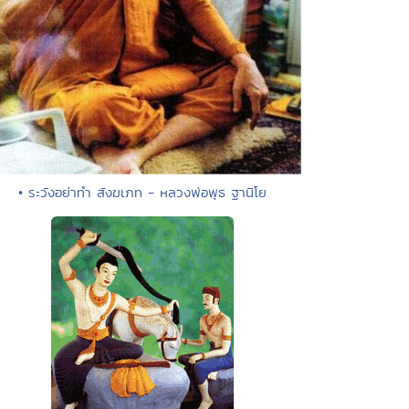
• ระวังอย่าทำ สังฆเภท - หลวงพ่อพุธ ฐานิโย