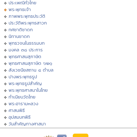
ประเพณีทั่วไทย
พระพุทธเจ้า
ภาพพระพุทธประวัติ
ประวัติพระพุทธสาวก
ทศชาติชาดก
นิทานชาดก
พุทธวจนในธรรมบท
มงคล ๓๘ ประการ
พุทธศาสนสุภาษิต
พุทธศาสนสุภาษิต ๖๒๑
สังเวชนียสถาน ๔ ตำบล
ปางพระพุทธรูป
พระพุทธรูปสำคัญ
พระพุทธศาสนาในไทย
ทำเนียบวัดไทย
พระอารามหลวง
ศาสนพิธี
อุปสมบทพิธี
วันสำคัญทางศาสนา