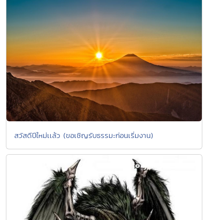
สวัสดีปีใหม่เเล้ว (ขอเชิญรับธรรมะก่อนเริ่มงาน)