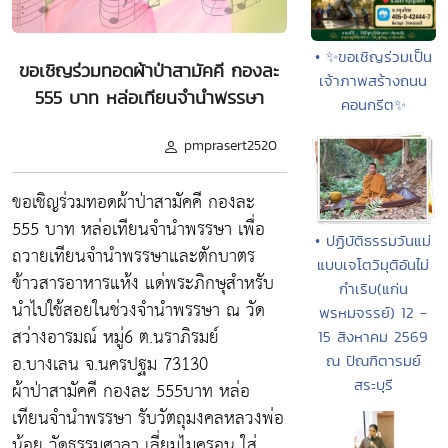
• ✨ขอเชิญร่วมเป็น
ขอเชิญร่วมทอดผ้าป่าสามัคคี กองละ
เจ้าภาพสร้างถนน
555 บาท หล่อเทียนจำนำพรรษา
คอนกรีต✨
pmprasert2520
ขอเชิญร่วมทอดผ้าป่าสามัคคี กองละ
555 บาท หล่อเทียนจำนำพรรษา เพื่อ
• ปฏิบัติธรรมวันแม่
ถวายเทียนจำนำพรรษาและตักบาตร
แบบเจโตวิมุติอันไม่
ข้าวสารอาหารแห้ง แด่พระภิกษุสำหรับ
กำเริบ(แก่น
นำไปใช้สอยในช่วงจำนำพรรษา ณ วัด
พรหมจรรย์) 12 -
สว่างอารมณ์ หมู่6 ต.นราภิรมย์
15 สิงหาคม 2569
อ.บางเลน จ.นครปฐม 73130
ณ ปัณฑิตารมย์
สระบุรี
ผ้าป่าสามัคคี กองละ 555บาท หล่อ
เทียนจำนำพรรษา รับวัตถุมงคลหลวงพ่อ
น้อย วัดธรรมศาลา เลี่ยมไมครอน ใส่