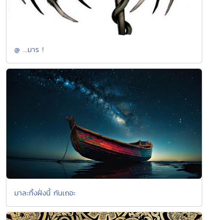
@ ...มาร !
มาละทิ้งฝั่งนี้ กันเถอะ