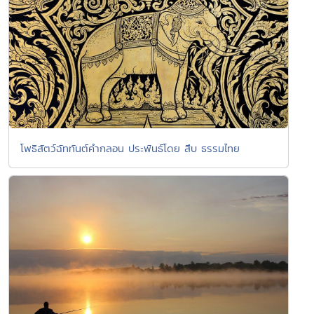
โพธิสัตว์ฉัททันต์คำกลอน ประพันธ์โดย สืบ ธรรมไทย