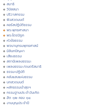
สมาธิ
วิปัสสนา
ปริวาสกรรม
ฟังสวดมนต์
คอร์สปฏิบัติธรรม
พระพุทธศาสนา
พระไตรปิฏก
หัวข้อธรรม
พจนานุกรมพุทธศาสน์
มิลินทปัญหา
เสียงธรรม
สถานีเพลงธรรมะ
เพลงธรรมะ/ดนตรีสมาธิ
ธรรมะปฏิบัติ
คลังแสงแห่งธรรม
บทสวดมนต์
หลักธรรมนำสุขฯ
กรรมฐานประจำวันเกิด
ฮีต ๑๒ คอง ๑๔
งานบุญประจำปี