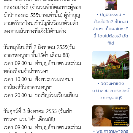
กล่องอย่างดี (จำนวนจำกัดเฉพาะผู้จอง
ผ้าป่ากองละ 555บาทเท่านั้น) ผู้ทำบุญ
• ปฏิบัติธรรม =
ต้องไปวัด? ขั้นตอน
ตามศรัทธาโอนเข้าบัญชีหรือมาด้วยตัว
ง่ายๆ เห็นผลในชาติ
เองตามเส้นทางที่แจ้งไว้ด้านล่าง
นี้ โดยไม่ต้องเข้าวัด
ก็ได้
วันพฤหัสบดีที่ 2 สิงหาคม 2555(วัน
อาสาฬหบูชา ขึ้น15ค่ำ เดือน 88)
เวลา 09:00 น. ทำบุญตักบาตรและร่วม
หล่อเทียนจำนำพรรษา
เวลา 10:00 น. ฟังพระธรรมเทศนา
• วัดวังผาแดง
อานิสงส์วันอาสาฬหบูชา
ต.นาสวน อ.ศรีสวัสดิ์
เวลา 20:00 น. ขอเชิญร่วมเวียนเทียน
จ.กาญจนบุรี
วันศุกร์ที่ 3 สิงหาคม 2555 (วันเข้า
พรรษา แรม1ค่ำ เดือน88)
เวลา 09:00 น. ทำบุญตักบาตรและร่วม
• พระคาถามหาจักร