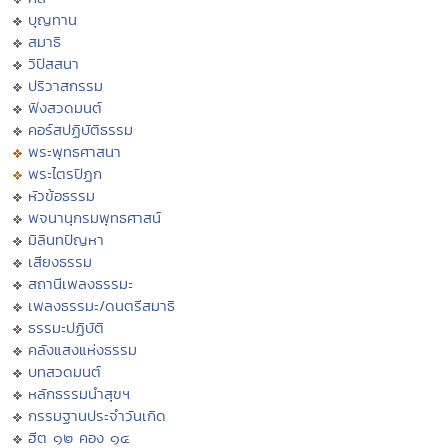
บุญทาน
สมาธิ
วิปัสสนา
ปริวาสกรรม
ฟังสวดมนต์
คอร์สปฏิบัติธรรม
พระพุทธศาสนา
พระไตรปิฏก
หัวข้อธรรม
พจนานุกรมพุทธศาสน์
มิลินทปัญหา
เสียงธรรม
สถานีเพลงธรรมะ
เพลงธรรมะ/ดนตรีสมาธิ
ธรรมะปฏิบัติ
คลังแสงแห่งธรรม
บทสวดมนต์
หลักธรรมนำสุขฯ
กรรมฐานประจำวันเกิด
ฮีต ๑๒ คอง ๑๔