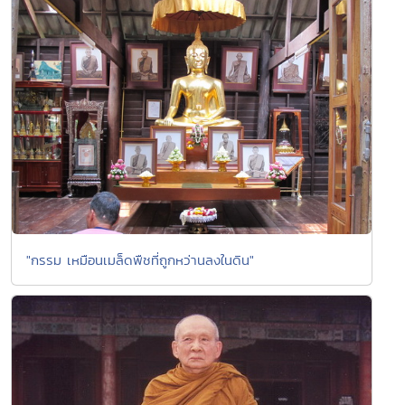
"กรรม เหมือนเมล็ดพืชที่ถูกหว่านลงในดิน"