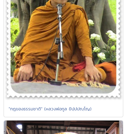
"กฎของธรรมชาติ" (หลวงพ่อทูล ขิปฺปปญฺโญ)