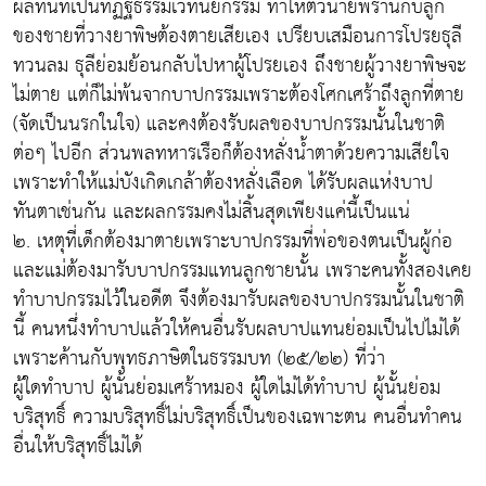
ผลทันทีเป็นทิฏฐธรรมเวทนียกรรม ทำให้ตัวนายพรานกับลูก
ของชายที่วางยาพิษต้องตายเสียเอง เปรียบเสมือนการโปรยธุลี
ทวนลม ธุลีย่อมย้อนกลับไปหาผู้โปรยเอง ถึงชายผู้วางยาพิษจะ
ไม่ตาย แต่ก็ไม่พ้นจากบาปกรรมเพราะต้องโศกเศร้าถึงลูกที่ตาย
(จัดเป็นนรกในใจ) และคงต้องรับผลของบาปกรรมนั้นในชาติ
ต่อๆ ไปอีก ส่วนพลทหารเรือก็ต้องหลั่งน้ำตาด้วยความเสียใจ
เพราะทำให้แม่บังเกิดเกล้าต้องหลั่งเลือด ได้รับผลแห่งบาป
ทันตาเช่นกัน และผลกรรมคงไม่สิ้นสุดเพียงแค่นี้เป็นแน่
๒. เหตุที่เด็กต้องมาตายเพราะบาปกรรมที่พ่อของตนเป็นผู้ก่อ
และแม่ต้องมารับบาปกรรมแทนลูกชายนั้น เพราะคนทั้งสองเคย
ทำบาปกรรมไว้ในอดีต จึงต้องมารับผลของบาปกรรมนั้นในชาติ
นี้ คนหนึ่งทำบาปแล้วให้คนอื่นรับผลบาปแทนย่อมเป็นไปไม่ได้
เพราะค้านกับพุทธภาษิตในธรรมบท (๒๕/๒๒) ที่ว่า
ผู้ใดทำบาป ผู้นั้นย่อมเศร้าหมอง ผู้ใดไม่ได้ทำบาป ผู้นั้นย่อม
บริสุทธิ์ ความบริสุทธิ์ไม่บริสุทธิ์เป็นของเฉพาะตน คนอื่นทำคน
อื่นให้บริสุทธิ์ไม่ได้