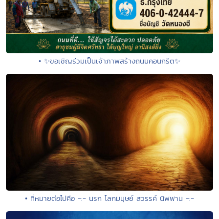
• ✨ขอเชิญร่วมเป็นเจ้าภาพสร้างถนนคอนกรีต✨
• ที่หมายต่อไปคือ -:- นรก โลกมนุษย์ สวรรค์ นิพพาน -:-