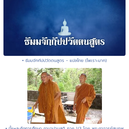
• ธัมมจักกัปปวัตตนสูตร - แปลไทย (ไพเราะมาก)
• นี้แหละคือการศึกษา อานาปานสติ ภาค 1/3 โดย พระอาจารย์สมภพ