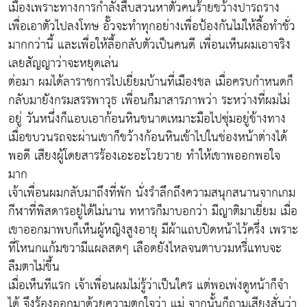
เมืองเพราะทางการกำลังสืบสวนหาตัวคนร้ายขว้างปารถราง
เพื่อเอาตัวไปลงโทษ อั๊วจะทำทุกอย่างเพื่อป้องกันไม่ให้ลื้อทำชั่ว
มากกว่านี้ และเพื่อให้ลื้อกลับตัวเป็นคนดี เพื่อนเห็นผมเอาจริง
เลยสัญญาว่าจะหยุดเล่น
ต่อมา ผมได้ลาราชการไปเยี่ยมบ้านที่เมืองชล เมื่อครบกำหนดก็
กลับมายังกรมสรรพาวุธ เพื่อนก็มาสารภาพว่า ระหว่างที่ผมไม่
อยู่ วันหนึ่งก็แอบเอาก้อนหินขนาดเหมาะมือไปซุ่มอยู่ข้างทาง
เมื่อขบวนรถจะผ่านเขาก็ขว้างก้อนหินเข้าไปในช่องหน้าต่างได้
พอดี เสียงผู้โดยสารร้องเอะอะโวยวาย ทำให้เขาพออกพอใจ
มาก
เจ้าเพื่อนผมกลับมาถึงที่พัก นั่งรำลึกถึงความสนุกสนานจากเกม
กีฬาที่พิสดารอยู่ได้ไม่นาน ทหารก็มาบอกว่า มีญาติมาเยี่ยม เมื่อ
เขาออกมาพบก็เห็นผู้หญิงสูงอายุ มีผ้าแถบปิดหน้าไว้ครึ่ง เพราะ
ที่โหนกแก้มขวามีแผลสดๆ เลือดยังไหลจนตาบวมหรี่แทบจะ
ลืมตาไม่ขึ้น
เมื่อเห็นทีแรก เจ้าเพื่อนผมไม่รู้ว่าเป็นใคร แต่พอเพ่งดูหน้าก็จำ
ได้ จึงร้องออกมาด้วยความตกใจว่า แม่ จากนั้นก็ถามเสียงสั่นว่า