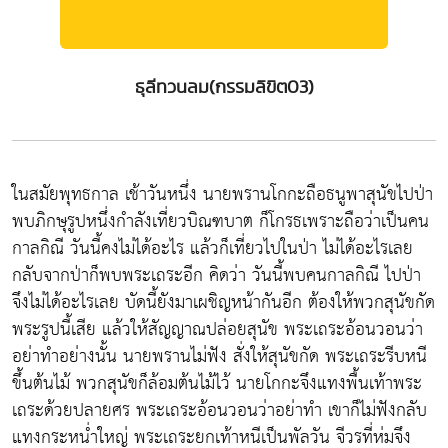
ธุลีทวนลม(กรรมลิขิต03)
ในสมัยพุทธกาล เช้าวันหนึ่ง นายพรานโกกะถือธนูพาสุนัขไปป่า
พบภิกษุรูปหนึ่งกำลังเที่ยวบิณฑบาต ก็โกรธเพราะถือว่าเป็นคน
กาลกิณี วันนี้คงไม่ได้อะไร แล้วก็เที่ยวไปในป่า ไม่ได้อะไรเลย
กลับจากป่าก็พบพระเถระอีก คิดว่า วันนี้พบคนกาลกิณี ไปป่า
จึงไม่ได้อะไรเลย บัดนี้ยังมาเผชิญหน้ากันอีก ต้องให้พวกสุนัขกัด
พระรูปนี้เสีย แล้วให้สัญญาณปล่อยสุนัข พระเถระอ้อนวอนว่า
อย่าทำอย่างนั้น นายพรานไม่ฟัง สั่งให้สุนัขกัด พระเถระรีบหนี
ขึ้นต้นไม้ พวกสุนัขก็ล้อมต้นไม้ไว้ นายโกกะจึงแทงพื้นเท้าพระ
เถระด้วยปลายศร พระเถระอ้อนวอนว่าอย่าทำ เขาก็ไม่ฟังกลับ
แทงกระหน่ำใหญ่ พระเถระยกเท้าหนีเป็นพัลวัน จีวรที่ห่มจึง