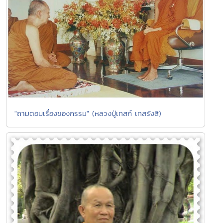
"ถามตอบเรื่องของกรรม" (หลวงปู่เทสก์ เทสรังสี)