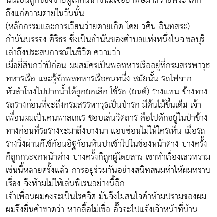
นั้นเป็นลูกของชายผู้ให้คนนำขนมเจือยาพิษมาถวายพระ เด็ก
ถึงแก่ความตายในวันนั้น
(หลักกรรมและการเวียนว่ายตายเกิด โดย วศิน อินทสระ)
กำนันบรรจง ศิริธร ซึ่งเป็นกำนันของตำบลแห่งหนึ่งในจ.ชลบุรี
เล่าถึงประสบการณ์ในชีวิต ความว่า
เมื่อยี่สิบกว่าปีก่อน ผมสมัครเป็นพลทหารเรืออยู่ที่กรมสรรพาวุธ
ทหารเรือ และรู้จักพลทหารเรือคนหนึ่ง สมัยนั้น รถไฟจาก
หัวลำโพงไปปากน้ำได้ถูกยกเลิก ใช้รถ (ยนต์) รางแทน ข้างทาง
รถรางก่อนที่จะถึงกรมสรรพาวุธเป็นป่ารก มีต้นไม้ขึ้นเต็ม เจ้า
เพื่อนผมเป็นคนพาลเกเร ชอบเล่นวิตถาร คือไปดักอยู่ในป่าข้าง
ทางก่อนที่รถรางจะมาถึงบางนา แอบซ่อนไม่ให้ใครเห็น เมื่อรถ
รางวิ่งผ่านก็ใช้ก้อนอิฐก้อนหินปาเข้าไปในช่องหน้าต่าง บางครั้ง
ก็ถูกกระจกหน้าต่าง บางครั้งก็ถูกผู้โดยสาร เขาทำเรื่องเลวทราม
เช่นนี้หลายครั้งแล้ว การอยู่ร่วมกันอย่างสนิทสนมทำให้ผมทราบ
เรื่อง จึงห้ามไม่ให้เล่นพิเรนอย่างนี้อีก
เจ้าเพื่อนผมคงจะเป็นโรคจิต มันจึงไม่สนใจคำห้ามปรามของผม
ผมจึงยื่นคำขาดว่า หากลื้อไม่เชื่อ อั๊วจะไปแจ้งเจ้าหน้าที่บ้าน