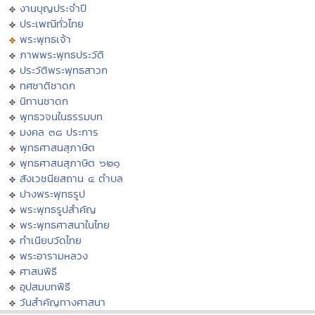
งานบุญประจำปี
ประเพณีทั่วไทย
พระพุทธเจ้า
ภาพพระพุทธประวัติ
ประวัติพระพุทธสาวก
ทศชาติชาดก
นิทานชาดก
พุทธวจนในธรรมบท
มงคล ๓๘ ประการ
พุทธศาสนสุภาษิต
พุทธศาสนสุภาษิต ๖๒๑
สังเวชนียสถาน ๔ ตำบล
ปางพระพุทธรูป
พระพุทธรูปสำคัญ
พระพุทธศาสนาในไทย
ทำเนียบวัดไทย
พระอารามหลวง
ศาสนพิธี
อุปสมบทพิธี
วันสำคัญทางศาสนา