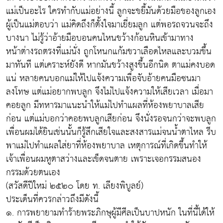
แม่เป็นอะไร ใครทำกับแม่อย่างนี้ ลูกจะขยี้มันด้วยมือของลูกเอง
ผู้เป็นแม่ตอบว่า แม่คิดถึงก็ตั้งใจมาเยี่ยมลูก แต่พอรถจวนจะถึง
บางนา ไม่รู้ว่าอ้ายมือบอนคนไหนขว้างก้อนหินเข้ามาทาง
หน้าต่างรถตรงที่แม่นั่ง ถูกโหนกแก้มขวาเลือดไหลและบวมขึ้น
มาทันที แต่เคราะห์ยังดี หากมันขว้างสูงขึ้นอีกนิด ตาแม่คงบอด
แน่ หลายคนบอกแม่ให้ไปแจ้งความเพื่อจับอ้ายคนมือซนมา
ลงโทษ แต่แม่อยากพบลูก จึงไม่ไปแจ้งความให้เสียเวลา เมื่อมา
คอยลูก มีทหารมาแนะนำให้แม่ไปทำแผลที่ห้องพยาบาลเสีย
ก่อน แต่แม่บอกว่าคอยพบลูกเสียก่อน จึงนั่งรอจนกว่าจะพบลูก
เพื่อนผมได้ยินเช่นนั้นก็รู้สึกเสียใจและสงสารแม่จนน้ำตาไหล รีบ
พาแม่ไปทำแผลใส่ยาที่ห้องพยาบาล เหตุการณ์ที่เกิดขึ้นทำให้
เจ้าเพื่อนผมหูตาสว่างและเข็ดจนตาย เพราะเจอกรรมสนอง
กรรมด้วยตนเอง
(สวัสดีปีใหม่ ๒๕๒๐ โดย ท. เลียงพิบูลย์)
ประเด็นที่ควรกล่าวถึงมีดังนี้
๑. การพยายามทำร้ายพระภิกษุผู้มีศีลเป็นบาปหนัก ในที่นี้ได้ให้