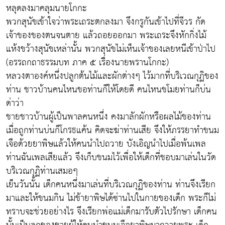
หลุดลงมาคลุมนายโกกะ
พวกสุนัขเข้าใจว่าพระเถระตกลงมา จึงกรูกันเข้าไปที่จีวร กัด
เจ้าของของตนจนตาย แล้วถอยออกมา พระเถระจึงหักกิ่งไม้
แห้งขว้างสุนัขเหล่านั้น พวกสุนัขไม่เห็นเจ้าของเลยหนีเข้าป่าไป
(อรรถกถาธรรมบท ภาค ๕ เรื่องนายพรานโกกะ)
หลวงตาองค์หนึ่งปลูกต้นไม้และผักต่างๆ ไว้มากที่บริเวณกุฏิของ
ท่าน ชาวบ้านคนไหนขอท่านก็ให้โดยดี คนไหนขโมยท่านก็บ่น
ด่าว่า
ชายชาวบ้านผู้เป็นพาลคนหนึ่ง คงมาลักผักหรือผลไม้ของท่าน
เมื่อถูกท่านบ่นก็โกรธแค้น คิดจะฆ่าท่านเสีย จึงให้ภรรยาทำขนม
เจือด้วยยาพิษแล้วให้คนนำไปถวาย บังเอิญนำไปเมื่อพ้นเพล
ท่านฉันเพลเสียแล้ว จึงเก็บขนมไว้เพื่อให้เด็กที่ชอบมาเล่นในวัด
บริเวณกุฏิท่านเสมอๆ
เย็นวันนั้น เด็กคนหนึ่งมาเล่นที่บริเวณกุฏิของท่าน ท่านจึงเรียก
มาและให้ขนมกิน ไม่ช้ายาพิษได้ซ่านไปในกายของเด็ก พระก็ไม่
ทราบจะช่วยอย่างไร จึงเรียกพ่อแม่เด็กมารับตัวไปรักษา เด็กคน