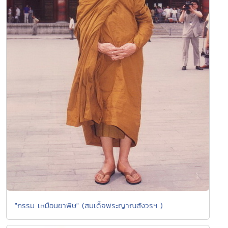
"กรรม เหมือนยาพิษ" (สมเด็จพระญาณสังวรฯ )