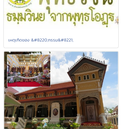
เหตุเกิดของ &#8220;กรรม&#8221;