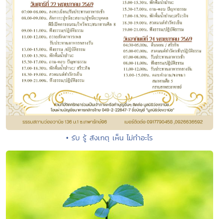
• รับ รู้ สังเกตุ เห็น ไม่ทำอะไร