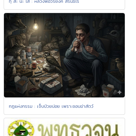
ทุ สะ นะ โส : หลวงพ่อวิริยังค์ สิรินธโร
กฎแห่งกรรม : เจ็บป่วยบ่อย เพราะชอบฆ่าสัตว์