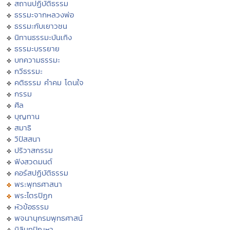
สถานปฏิบัติธรรม
ธรรมะจากหลวงพ่อ
ธรรมะกับเยาวชน
นิทานธรรมะบันเทิง
ธรรมะบรรยาย
บทความธรรมะ
กวีธรรมะ
คติธรรม คำคม โดนใจ
กรรม
ศีล
บุญทาน
สมาธิ
วิปัสสนา
ปริวาสกรรม
ฟังสวดมนต์
คอร์สปฏิบัติธรรม
พระพุทธศาสนา
พระไตรปิฏก
หัวข้อธรรม
พจนานุกรมพุทธศาสน์
มิลินทปัญหา