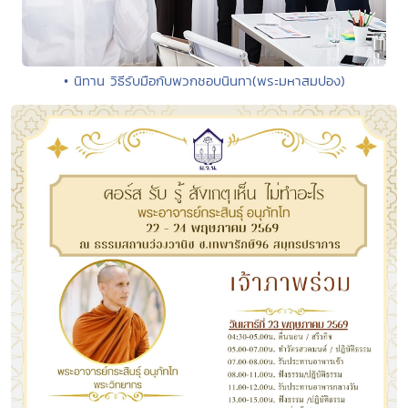
• นิทาน วิธีรับมือกับพวกชอบนินทา(พระมหาสมปอง)