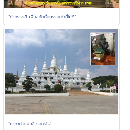
"ทำกรรมดี เพื่อสกัดกั้นกรรมเก่าที่ไม่ดี"
"คาถาท่านพ่อลี ธมฺมธโร"