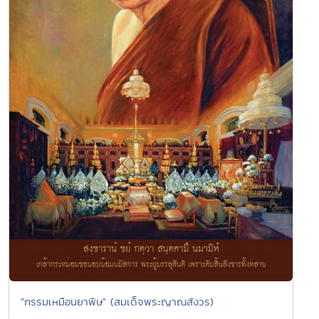
"กรรมเหมือนยาพิษ" (สมเด็จพระญาณสังวร)