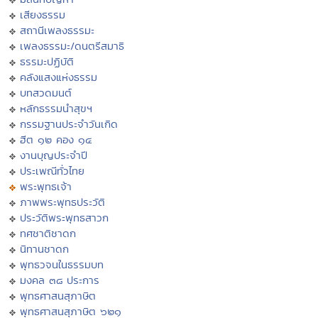
เสียงธรรม
สถานีเพลงธรรมะ
เพลงธรรมะ/ดนตรีสมาธิ
ธรรมะปฏิบัติ
คลังแสงแห่งธรรม
บทสวดมนต์
หลักธรรมนำสุขฯ
กรรมฐานประจำวันเกิด
ฮีต ๑๒ คอง ๑๔
งานบุญประจำปี
ประเพณีทั่วไทย
พระพุทธเจ้า
ภาพพระพุทธประวัติ
ประวัติพระพุทธสาวก
ทศชาติชาดก
นิทานชาดก
พุทธวจนในธรรมบท
มงคล ๓๘ ประการ
พุทธศาสนสุภาษิต
พุทธศาสนสุภาษิต ๖๒๑