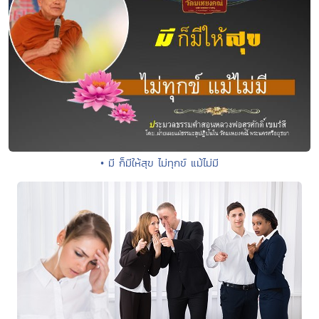
• มี ก็มีให้สุข ไม่ทุกข์ แม้ไม่มี