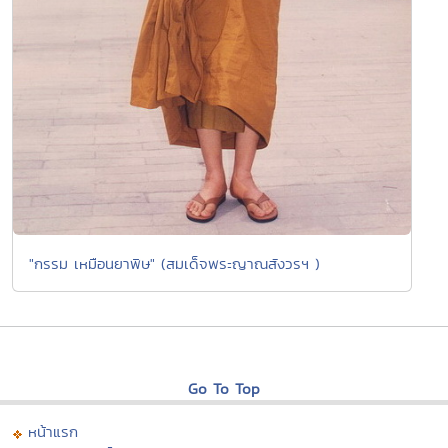
"กรรม เหมือนยาพิษ" (สมเด็จพระญาณสังวรฯ )
Go To Top
หน้าแรก