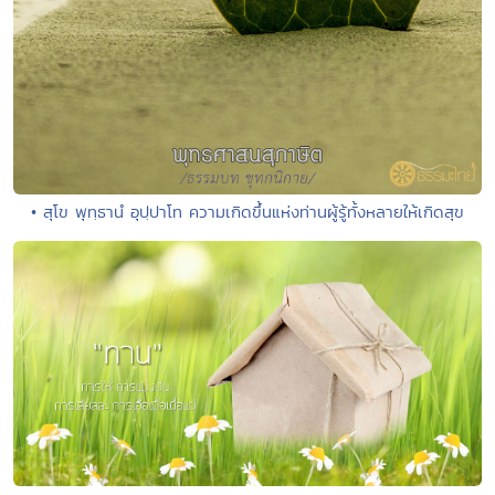
• สุโข พุทฺธานํ อุปฺปาโท ความเกิดขึ้นแห่งท่านผู้รู้ทั้งหลายให้เกิดสุข