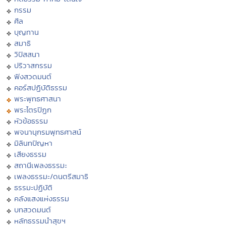
กรรม
ศีล
บุญทาน
สมาธิ
วิปัสสนา
ปริวาสกรรม
ฟังสวดมนต์
คอร์สปฏิบัติธรรม
พระพุทธศาสนา
พระไตรปิฏก
หัวข้อธรรม
พจนานุกรมพุทธศาสน์
มิลินทปัญหา
เสียงธรรม
สถานีเพลงธรรมะ
เพลงธรรมะ/ดนตรีสมาธิ
ธรรมะปฏิบัติ
คลังแสงแห่งธรรม
บทสวดมนต์
หลักธรรมนำสุขฯ