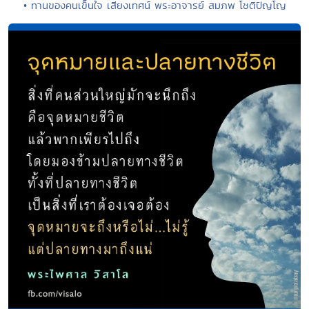
• ทานของคนเข็นใจ เสียงเทศน์ พระอาจารย์ สมภพ โชติปัญโญ