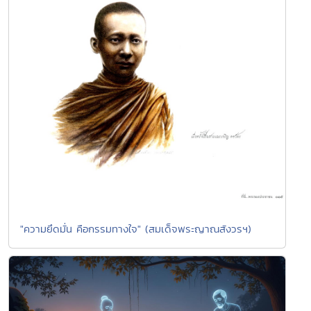
"ความยึดมั่น คือกรรมทางใจ" (สมเด็จพระญาณสังวรฯ)