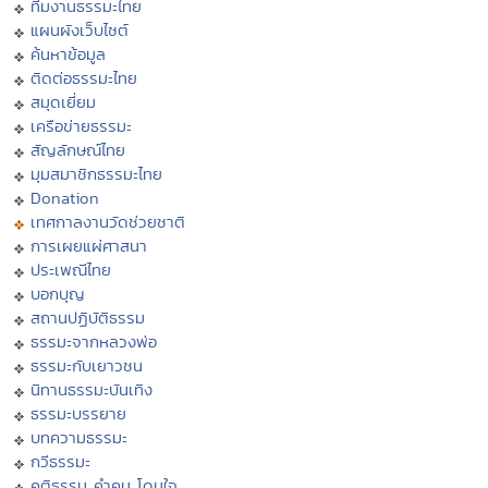
ทีมงานธรรมะไทย
แผนผังเว็บไซต์
ค้นหาข้อมูล
ติดต่อธรรมะไทย
สมุดเยี่ยม
เครือข่ายธรรมะ
สัญลักษณ์ไทย
มุมสมาชิกธรรมะไทย
Donation
เทศกาลงานวัดช่วยชาติ
การเผยแผ่ศาสนา
ประเพณีไทย
บอกบุญ
สถานปฏิบัติธรรม
ธรรมะจากหลวงพ่อ
ธรรมะกับเยาวชน
นิทานธรรมะบันเทิง
ธรรมะบรรยาย
บทความธรรมะ
กวีธรรมะ
คติธรรม คำคม โดนใจ