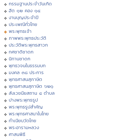
กรรมฐานประจำวันเกิด
ฮีต ๑๒ คอง ๑๔
งานบุญประจำปี
ประเพณีทั่วไทย
พระพุทธเจ้า
ภาพพระพุทธประวัติ
ประวัติพระพุทธสาวก
ทศชาติชาดก
นิทานชาดก
พุทธวจนในธรรมบท
มงคล ๓๘ ประการ
พุทธศาสนสุภาษิต
พุทธศาสนสุภาษิต ๖๒๑
สังเวชนียสถาน ๔ ตำบล
ปางพระพุทธรูป
พระพุทธรูปสำคัญ
พระพุทธศาสนาในไทย
ทำเนียบวัดไทย
พระอารามหลวง
ศาสนพิธี