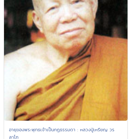
อายุของพระพุทธเจ้าเป็นกฏธรรมดา : หลวงปู่เหรียญ วร
ลาโภ