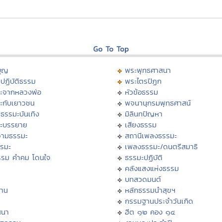
Go To Top
บุญ
พระพุทธศาสนา
ปฏิบัติธรรม
พระไตรปิฏก
ะจากหลวงพ่อ
หัวข้อธรรม
ะกับเยาวชน
พจนานุกรมพุทธศาสน์
ธรรมะบันเทิง
มิลินทปัญหา
ะบรรยาย
เสียงธรรม
ามธรรมะ
สถานีเพลงธรรมะ
รรมะ
เพลงธรรมะ/ดนตรีสมาธิ
รรม คำคม โดนใจ
ธรรมะปฏิบัติ
ม
คลังแสงแห่งธรรม
บทสวดมนต์
าน
หลักธรรมนำสุขฯ
กรรมฐานประจำวันเกิด
สนา
ฮีต ๑๒ คอง ๑๔