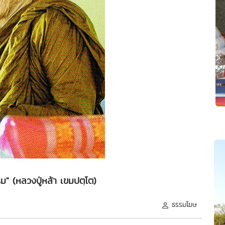
ธรรม" (หลวงปู่หล้า เขมปตฺโต)
ธรรมโฆษ