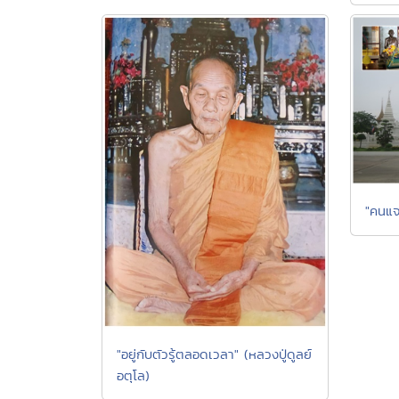
"คนแจว
"อยู่กับตัวรู้ตลอดเวลา" (หลวงปู่ดูลย์
อตุโล)