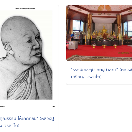
"ธรรมของอุบาสกอุบาสิกา" (หลวงปู
เหรียญ วรลาโภ)
คุณธรรม ให้เกิดก่อน" (หลวงปู่
ญ วรลาโภ)