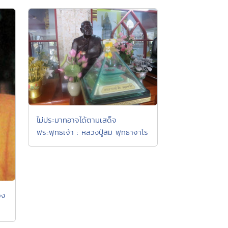
ไม่ประมาทอาจได้ตามเสด็จ
พระพุทธเจ้า : หลวงปู่สิม พุทธาจาโร
วง