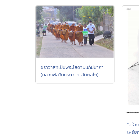
ฆราวาสที่เป็นพระโสดาบันก็มีมาก"
(หลวงพ่ออินทร์ถวาย สันตุสโก)
"สร้าง
เหรีย