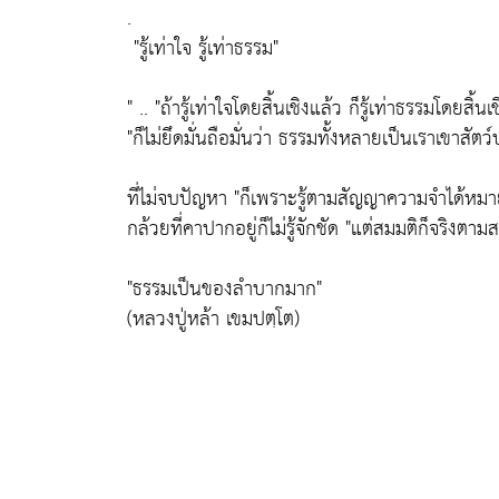
.
"รู้เท่าใจ รู้เท่าธรรม"
" ..
"ถ้ารู้เท่าใจโดยสิ้นเชิงแล้ว ก็รู้เท่าธรรมโดยสิ้นเชิ
"ก็ไม่ยึดมั่นถือมั่นว่า ธรรมทั้งหลายเป็นเราเขาสัต
ที่ไม่จบปัญหา
"ก็เพราะรู้ตามสัญญาความจำได้หมายร
กล้วยที่คาปากอยู่ก็ไม่รู้จักชัด
"แต่สมมติก็จริงตามสมม
"ธรรมเป็นของลำบากมาก"
(หลวงปู่หล้า เขมปตฺโต)