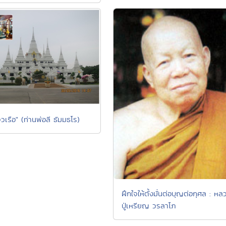
เรือ" (ท่านพ่อลี ธัมมธโร)
ฝึกใจให้ตั้งมั่นต่อบุญต่อกุศล : หล
ปู่เหรียญ วรลาโภ