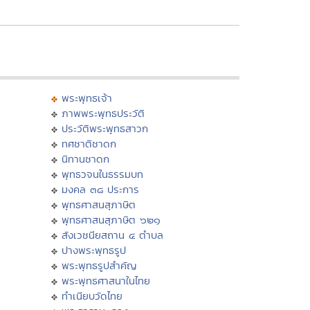
พระพุทธเจ้า
ภาพพระพุทธประวัติ
ประวัติพระพุทธสาวก
ทศชาติชาดก
นิทานชาดก
พุทธวจนในธรรมบท
มงคล ๓๘ ประการ
พุทธศาสนสุภาษิต
พุทธศาสนสุภาษิต ๖๒๑
สังเวชนียสถาน ๔ ตำบล
ปางพระพุทธรูป
พระพุทธรูปสำคัญ
พระพุทธศาสนาในไทย
ทำเนียบวัดไทย