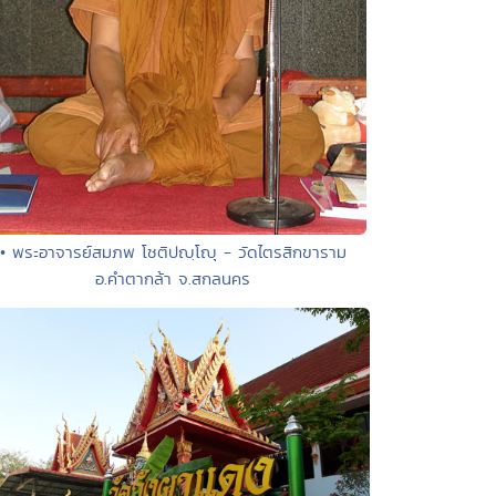
• พระอาจารย์สมภพ โชติปญฺโญุ - วัดไตรสิกขาราม
อ.คำตากล้า จ.สกลนคร