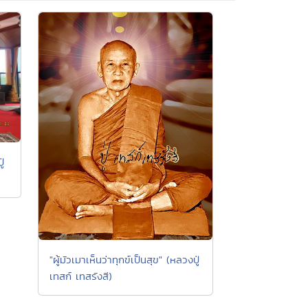
่
"ผู้มัวเมาเห็นว่าทุกข์เป็นสุข" (หลวงปู่
เทสก์ เทสรังสี)