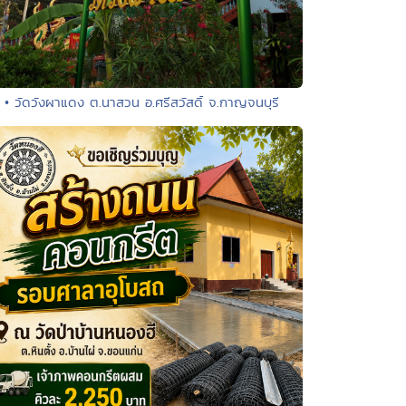
• วัดวังผาแดง ต.นาสวน อ.ศรีสวัสดิ์ จ.กาญจนบุรี