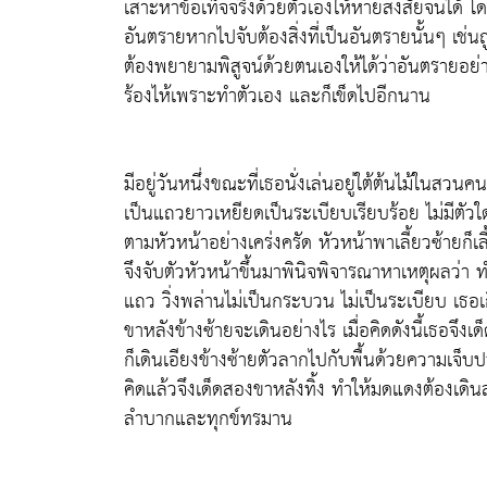
เสาะหาข้อเท็จจริงด้วยตัวเองให้หายสงสัยจนได้ โดย
อันตรายหากไปจับต้องสิ่งที่เป็นอันตรายนั้นๆ เช่
ต้องพยายามพิสูจน์ด้วยตนเองให้ได้ว่าอันตราย
ร้องไห้เพราะทำตัวเอง และก็เข็ดไปอีกนาน
มีอยู่วันหนึ่งขณะที่เธอนั่งเล่นอยู่ใต้ต้นไม้ใน
เป็นแถวยาวเหยียดเป็นระเบียบเรียบร้อย ไม่มีตัว
ตามหัวหน้าอย่างเคร่งครัด หัวหน้าพาเลี้ยวซ้ายก็
จึงจับตัวหัวหน้าขึ้นมาพินิจพิจารณาหาเหตุผลว่า
แถว วิ่งพล่านไม่เป็นกระบวน ไม่เป็นระเบียบ เธอเก
ขาหลังข้างซ้ายจะเดินอย่างไร เมื่อคิดดังนี้เธอจ
ก็เดินเอียงข้างซ้ายตัวลากไปกับพื้นด้วยความเจ็บ
คิดแล้วจึงเด็ดสองขาหลังทิ้ง ทำให้มดแดงต้องเด
ลำบากและทุกข์ทรมาน