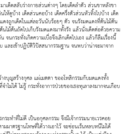
่นๆ มาเด็ดสลับร่างกายส่วนต่างๆ โดยเด็ดลำตัว ส่วนขาหลังขา
ห้ดูบ้าง เด็ดส่วนคอบ้าง เด็ดครึ่งตัวส่วนหัวทิ้งไปบ้าง เด็ด
แดงถูกเด็ดในแต่ละวันนับร้อยๆ ตัว จนรังมดแดงที่ต้นไม้ต้น
ปีนต้นไม้ต้นถัดไปเก็บรังมดแดงมาทั้งรัง แล้วนั่งเด็ดต่อด้วยความ
 จนกระทั่งเกิดความเบื่อจึงเลิกเด็ดไปเอง แล้วก็ลืมเรื่องนี้
่พบ และเข้าปฏิบัติวิปัสสนากรรมฐาน จนพบว่าน่าจะมาจาก
สร้างบุญสร้างกุศล แผ่เมตตา ขออโหสิกรรมกับมดแดงทั้ง
งที่จำไม่ได้ ไม่รู้ กระทั่งอาการป่วยของเธอทุเลาลงมากจนเกือบ
กระทำที่ไม่ดี เป็นอกุศลกรรม จึงมีเจ้ากรรมนายเวรคอย
ามมาตรฐานโทษที่ได้วางเอาไว้ จะซ่อนเร้นหลบหนีไม่ได้