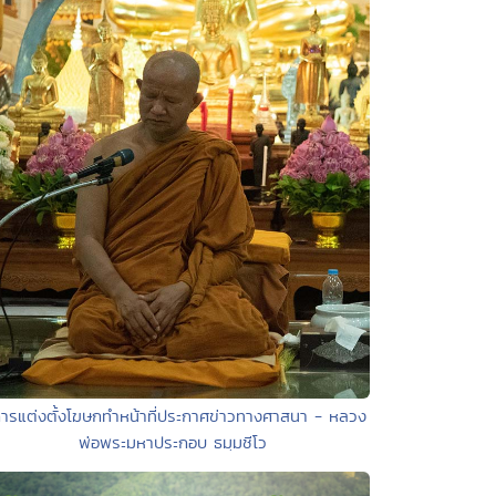
การแต่งตั้งโฆษกทำหน้าที่ประกาศข่าวทางศาสนา - หลวง
พ่อพระมหาประกอบ ธมฺมชีโว