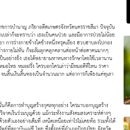
ราชการบำนาญ ภริยาอดีตเกษตรจังหวัดนครราชสีมา ปัจจุบัน
ปล่าก็จะทราบว่า เธอเป็นคนป่วย และมีอาการป่วยไม่น้อย
อา การร่างกายข้างใดข้างหนึ่งทรุดเอียง ฮวบฮาบลงไปกอง
นร่างกายไม่ทัน ก็จะล้มลุกคลุกคลานต่อหน้าต่อตาคนมากๆ
เป็นอย่างยิ่ง เธอได้พยายามหาหนทางรักษาโดยใช้เวลานาน
หมอไทย หมอฝรั่ง ใครบอกใครเล่าว่ามีหมอดีที่ไหน ราคา
นสิ้นเงินสิ้นทองเป็นจำนวนมาก แต่อาการก็เพียงแค่ทุเลา
ั่นก็คือการทำบุญสร้างกุศลทุกอย่าง ใครมาบอกบุญสร้าง
ิจาคเงินร่วมบุญด้วย แม้กระทั่งงานสังคมสงเคราะห์ต่างๆ
ยตัวเองอย่างเต็มที่ เหน็ดเหนื่อยเท่าไรไม่เคยท้อ รวมทั้งได้
ที่สถาบันแม่ชี ไทย ซึ่งตั้งอยู่ที่อำเภอปักธงไชย จังหวัด