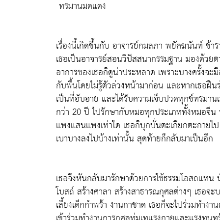
ทรมานมดแดง
เรื่องนี้เกิดขึ้นกับ
อาจารย์กมลภา พยัคฆนันท์
ข้า
เธอเป็นอาจารย์สอนวิปัสสนากรรมฐาน มองด้วยตาเ
อาการของเธอก็ดูน่าประหลาด เพราะบางครั้งจะมี
กับพื้นโดยไม่รู้ตัวล่วงหน้ามาก่อน และหากเธอฝื
เป็นที่อับอาย และได้รับความเจ็บปวดทุกข์ทรมาน
กว่า 20 ปี ไปรักษากับหมอทุกประเภททั้งหมอจีน 
แพงแสนแพงเท่าใด เธอก็บุกบั่นตะเกียกตะกายไป จ
เบาบางลงไปบ้างเท่านั้น สุดท้ายก็กลับมาเป็นอีก
เธอจึงหันกลับมารักษาด้วยการใช้ธรรมโอสถแทน น
โบสถ์ สร้างศาลา สร้างสาธารณกุศลต่างๆ เธอจะบร
เลี้ยงเด็กกำพร้า งานกาชาด เธอก็จะไปร่วมทำงานด้ว
เข้าร่วมทำงานการกุศลทุ่มเทแรงกายและแรงทุนทรัพย์