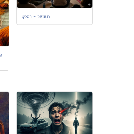
ปุจฉา - วิสัชนา
วง