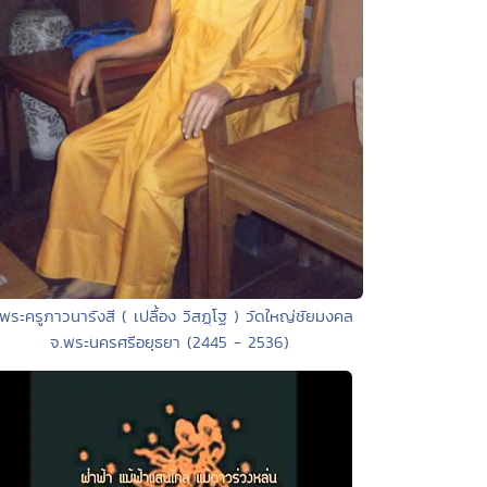
 พระครูภาวนารังสี ( เปลื้อง วิสฏฺโฐ ) วัดใหญ่ชัยมงคล
จ.พระนครศรีอยุธยา (2445 - 2536)