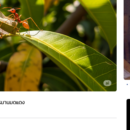
•
รมานมดแดง