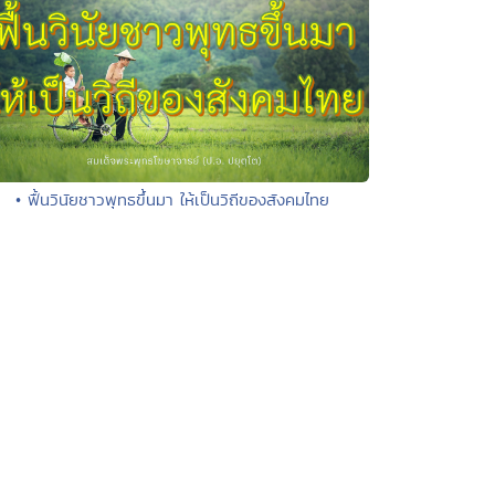
• ฟื้นวินัยชาวพุทธขึ้นมา ให้เป็นวิถีของสังคมไทย