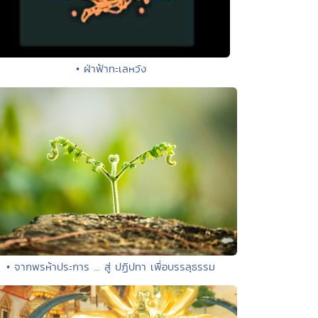
• ฝ่าฟ้าทะเลหวัง
• จากพรห้าประการ ... สู่ ปฏิปทา เพื่อบรรลุธรรม