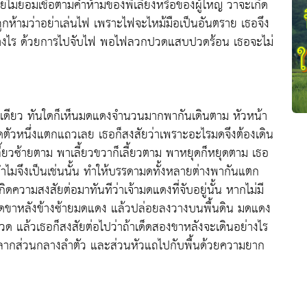
ไม่ยอมเชื่อตามคำห้ามของพี่เลี้ยงหรือของผู้ใหญ่ ว่าจะเกิด
นถูกห้ามว่าอย่าเล่นไฟ เพราะไฟจะไหม้มือเป็นอันตราย เธอจึง
อย่างไร ด้วยการไปจับไฟ พอไฟลวกปวดแสบปวดร้อน เธอจะไม่
สวนคนเดียว ทันใดก็เห็นมดแดงจำนวนมากพากันเดินตาม หัวหน้า
ใดตัวหนึ่งแตกแถวเลย เธอก็สงสัยว่าเพราะอะไรมดจึงต้องเดิน
เลี้ยวซ้ายตาม พาเลี้ยวขวาก็เลี้ยวตาม พาหยุดก็หยุดตาม เธอ
 ทำไมจึงเป็นเช่นนั้น ทำให้บรรดามดทั้งหลายต่างพากันแตก
ิดความสงสัยต่อมาทันทีว่าเจ้ามดแดงที่จับอยู่นั้น หากไม่มี
ึงเด็ดขาหลังข้างซ้ายมดแดง แล้วปล่อยลงวางบนพื้นดิน มดแดง
ปวด แล้วเธอก็สงสัยต่อไปว่าถ้าเด็ดสองขาหลังจะเดินอย่างไร
ินลากส่วนกลางลำตัว และส่วนหัวแถไปกับพื้นด้วยความยาก