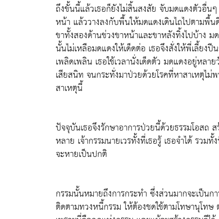
ถึงขั้นนี้แล้วเธอก็ยังไม่สิ้นสงสัย จับมดแดงตัวอื
หน้า แล้ววางลงกับพื้นให้มดแดงเดินไถไปตามพื้นดินใ
ขาทั้งสองด้านช่วงขาหน้าและขาหลังทิ้งไปบ้าง มด
นั้นไม่เหลือมดแดงให้เด็ดต่อ เธอจึงสั่งให้พี่เลี้ยง
เพลิดเพลิน เธอใช้เวลานั่งเด็ดตัว มดแดงอยู่หลายวัน
เสียสนิท จนกระทั่งมาป่วยด้วยโรคที่หาสาเหตุไม
สาเหตุนี้
ปัจจุบันเธอจึงรักษาอาการป่วยนี้ด้วยธรรมโอสถ 
หลาย เจ้ากรรมนายเวรทั้งที่เธอรู้ เธอจำได้ รวมทั้
จะหายเป็นปกติ
กรรมนั้นหมายถึงการกระทำ ซึ่งส่วนมากจะเป็นการ
ติดตามทวงหนี้กรรม ให้ต้องชดใช้ตามโทษานุโทษ ต