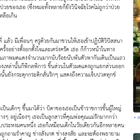
ป่วยของเธอ (ซึ่งหมอทั้งหลายก็ยังวินิจฉัยโรคไม่ถูกว่าป่วย
หลือเกิน
ที่ แล้ว มีเพื่อนๆ ครูด้วยกันมาชวนให้เธอเข้าปฏิบัติวิปัสสนา
ครั้งอย่างตั้งอกตั้งใจและเคร่งครัด เธอ ก็ก้าวหน้าในทาง
ิ เห็นภาพมดแดงจำนวนมากนับร้อยนับพันตัวพากันเดินเป็นแถว
เหล่านั้นก็พิกลพิการ ชิ้นส่วนในตัวมดแดงถูกแยกส่วนออก
ั้นยังกระดุกกระดิกสั่นริกๆ แสดงถึงความเจ็บปวดทุกข์
ัยเป็นเด็กๆ ขึ้นมาได้ว่า บิดาของเธอเป็นข้าราชการชั้นผู้ใหญ่
่างๆ อยู่เนืองๆ เธอเป็นลูกสาวที่คุณพ่อคุณแม่รักมากกว่า
• 
คบประหงมคนหนึ่ง เธอก็เหมือนเด็กในวัยเดียวกันอีกหลายคน
นคนถูกถามรำคาญ ช่างสังเกต ช่างสงสัย และจะต้องพยายาม