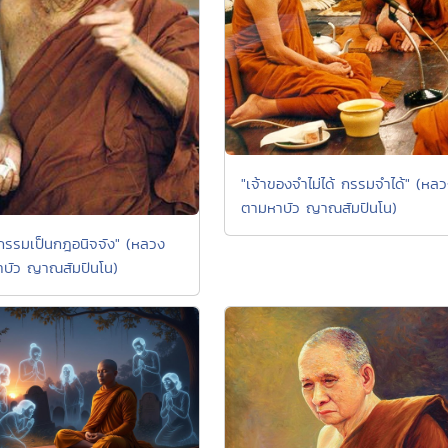
"เจ้าของจำไม่ได้ กรรมจำได้" (หล
ตามหาบัว ญาณสัมปันโน)
องกรรมเป็นกฎอนิจจัง" (หลวง
บัว ญาณสัมปันโน)