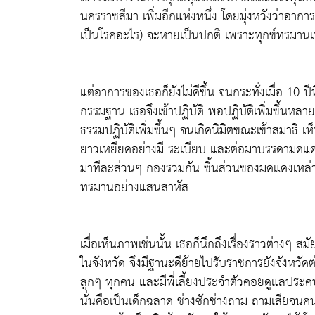
นครราชสีมา เพิ่มอีกแห่งหนึ่ง โดยมุ่งหวังว่าอาการ
เป็นโรคอะไร) จะหายเป็นปกติ เพราะทุกข์ทรมานเ
แต่อาการของเธอก็ยังไม่ดีขึ้น จนกระทั่งเมื่อ 10 ปี
กรรมฐาน เธอจึงเข้าปฏิบัติ พอปฏิบัติเพิ่มขึ้นหลาย
ธรรมปฏิบัติเพิ่มขึ้นๆ จนเกิดนิมิตขณะเข้าสมาธ
ยาวเหยียดอย่างมี ระเบียบ และต่อมาบรรดามดแดง
มาทีละส่วนๆ กองรวมกัน ชิ้นส่วนของมดแดงเหล่าน
ทรมานอย่างแสนสาหัส
เมื่อเห็นภาพเช่นนั้น เธอก็นึกถึงเรื่องราวต่างๆ สม
ในจังหวัด จึงมีฐานะดีย้ายไปรับราชการยังจังหวัดต
ลูกๆ ทุกคน และมีพี่เลี้ยงประจำตัวคอยดูแลประ
นั่นคือเป็นเด็กฉลาด ช่างซักช่างถาม ถามเสียจ