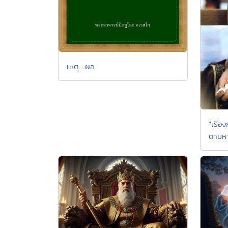
เหตุ....ผล
"เรื่
ตามหา