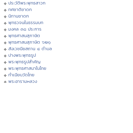
ประวัติพระพุทธสาวก
ทศชาติชาดก
นิทานชาดก
พุทธวจนในธรรมบท
มงคล ๓๘ ประการ
พุทธศาสนสุภาษิต
พุทธศาสนสุภาษิต ๖๒๑
สังเวชนียสถาน ๔ ตำบล
ปางพระพุทธรูป
พระพุทธรูปสำคัญ
พระพุทธศาสนาในไทย
ทำเนียบวัดไทย
พระอารามหลวง
ศาสนพิธี
อุปสมบทพิธี
วันสำคัญทางศาสนา
Eng