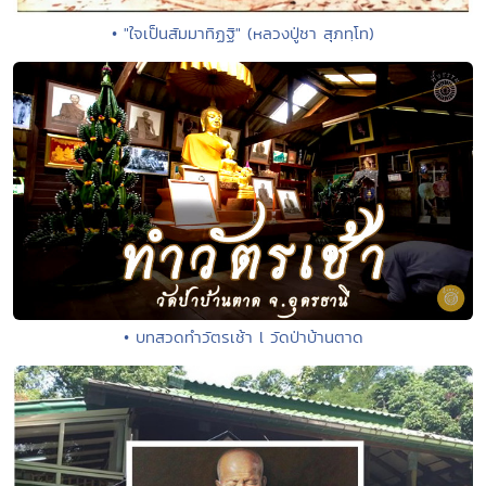
• "ใจเป็นสัมมาทิฏฐิ" (หลวงปู่ชา สุภทฺโท)
• บทสวดทำวัตรเช้า l วัดป่าบ้านตาด