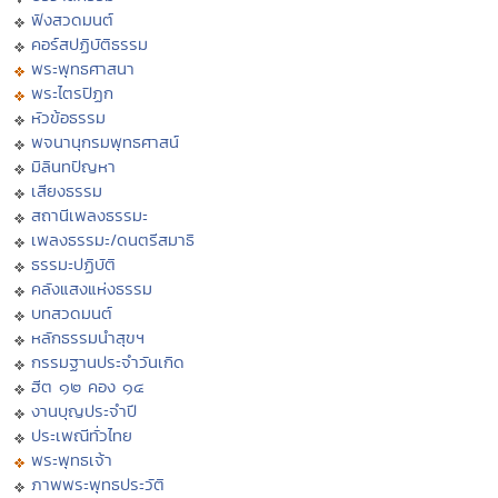
ฟังสวดมนต์
คอร์สปฏิบัติธรรม
พระพุทธศาสนา
พระไตรปิฏก
หัวข้อธรรม
พจนานุกรมพุทธศาสน์
มิลินทปัญหา
เสียงธรรม
สถานีเพลงธรรมะ
เพลงธรรมะ/ดนตรีสมาธิ
ธรรมะปฏิบัติ
คลังแสงแห่งธรรม
บทสวดมนต์
หลักธรรมนำสุขฯ
กรรมฐานประจำวันเกิด
ฮีต ๑๒ คอง ๑๔
งานบุญประจำปี
ประเพณีทั่วไทย
พระพุทธเจ้า
ภาพพระพุทธประวัติ