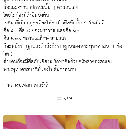
ย่อมละจากบาปกรรมนั้น ๆ ด้วยตนเอง
โดยไม่ต้องมีสิ่งอื่นบังคับ
เจตนาที่เป็นอกุศลที่จะให้ล่วงในศีลข้อนั้น ๆ ย่อมไม่มี
ศีล ๕ , ศีล ๘ ของฆราวาส และศีล ๑๐ ,
ศีล ๒๒๗ ของพระภิกษุ สามเณร
ก็จะหยั่งรากฐานลงลึกถึงซึ่งรากฐานของพระพุทธศาสนา ( คือ
จิต )
ต่างคนก็จะมีศีลเป็นอิสระ รักษาศีลด้วยศรัทธาของตนเอง
พระพุทธศาสนาก็มั่นคงไปสิ้นกาลนาน
:: หลวงปู่เทสก์ เทสรังสี
6,374