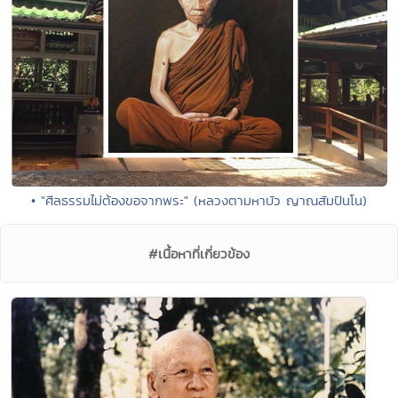
• "ศีลธรรมไม่ต้องขอจากพระ" (หลวงตามหาบัว ญาณสัมปันโน)
#เนื้อหาที่เกี่ยวข้อง