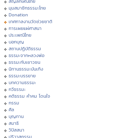
สัญลักษณ์ไทย
มุมสมาชิกธรรมะไทย
Donation
เทศกาลงานวัดช่วยชาติ
การเผยแผ่ศาสนา
ประเพณีไทย
บอกบุญ
สถานปฏิบัติธรรม
ธรรมะจากหลวงพ่อ
ธรรมะกับเยาวชน
นิทานธรรมะบันเทิง
ธรรมะบรรยาย
บทความธรรมะ
กวีธรรมะ
คติธรรม คำคม โดนใจ
กรรม
ศีล
บุญทาน
สมาธิ
วิปัสสนา
ปริวาสกรรม