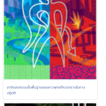
อาจิณณกรรมขั้นพื้นฐานของชาวพุทธที่ควรทราบในทาง
ปฏิบัติ