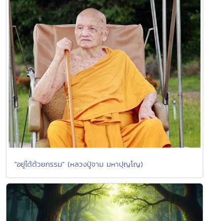
"อยู่ได้ด้วยกรรม" (หลวงปู่จาม มหาปุญโญ)