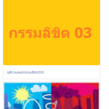
ธุลีทวนลม(กรรมลิขิต03)