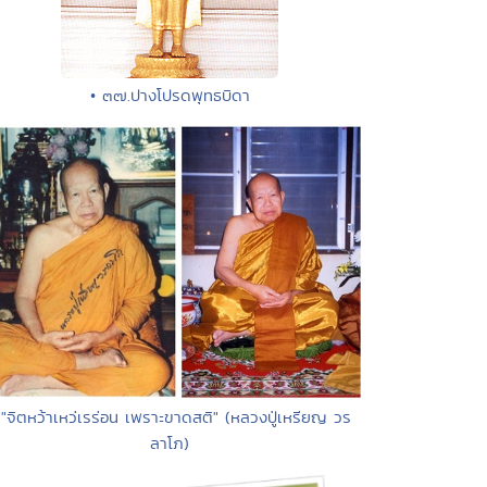
• ๓๗.ปางโปรดพุทธบิดา
 "จิตหว้าเหว่เรร่อน เพราะขาดสติ" (หลวงปู่เหรียญ วร
ลาโภ)