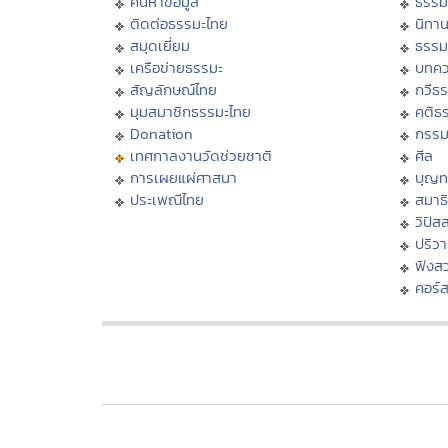
ค้นหาข้อมูล
ธรรม
ติดต่อธรรมะไทย
นิทาน
สมุดเยี่ยม
ธรรม
เครือข่ายธรรมะ
บทคว
สัญลักษณ์ไทย
กวีธ
มุมสมาชิกธรรมะไทย
คติธ
Donation
กรร
เทศกาลงานวัดช่วยชาติ
ศีล
การเผยแผ่ศาสนา
บุญท
ประเพณีไทย
สมาธิ
วิปัส
ปริว
ฟังส
คอร์ส