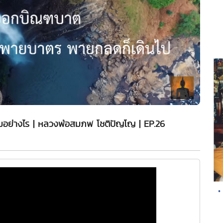
อย่างไร | หลวงพ่อสมภพ โชติปัญโญ | EP.26
•