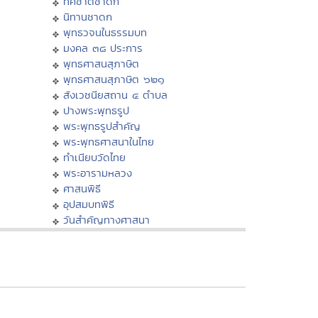
ทศชาติชาดก
นิทานชาดก
พุทธวจนในธรรมบท
มงคล ๓๘ ประการ
พุทธศาสนสุภาษิต
พุทธศาสนสุภาษิต ๖๒๑
สังเวชนียสถาน ๔ ตำบล
ปางพระพุทธรูป
พระพุทธรูปสำคัญ
พระพุทธศาสนาในไทย
ทำเนียบวัดไทย
พระอารามหลวง
ศาสนพิธี
อุปสมบทพิธี
วันสำคัญทางศาสนา