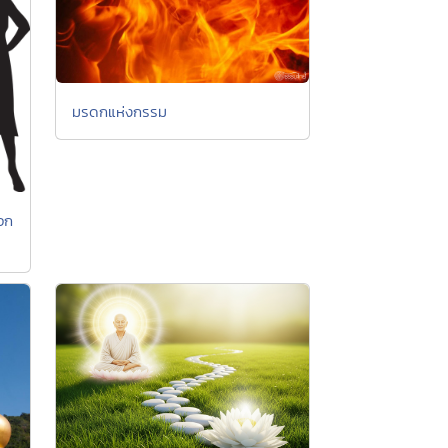
มรดกแห่งกรรม
อก