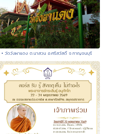
• วัดวังผาแดง ต.นาสวน อ.ศรีสวัสดิ์ จ.กาญจนบุรี