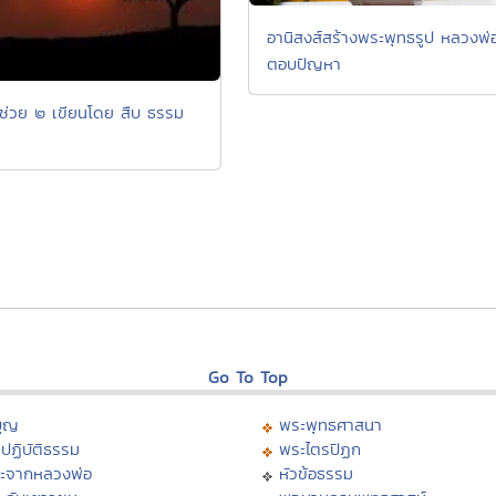
อานิสงส์สร้างพระพุทธรูป หลวงพ่
ตอบปัญหา
่ช่วย ๒ เขียนโดย สืบ ธรรม
Go To Top
บุญ
พระพุทธศาสนา
ปฏิบัติธรรม
พระไตรปิฏก
ะจากหลวงพ่อ
หัวข้อธรรม