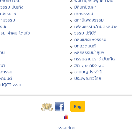
ะกับเยาวชน
พจนานุกรมพุทธศาสน์
ธรรมะบันเทิง
มิลินทปัญหา
ะบรรยาย
เสียงธรรม
ามธรรมะ
สถานีเพลงธรรมะ
รรมะ
เพลงธรรมะ/ดนตรีสมาธิ
รรม คำคม โดนใจ
ธรรมะปฏิบัติ
ม
คลังแสงแห่งธรรม
บทสวดมนต์
าน
หลักธรรมนำสุขฯ
กรรมฐานประจำวันเกิด
สนา
ฮีต ๑๒ คอง ๑๔
าสกรรม
งานบุญประจำปี
วดมนต์
ประเพณีทั่วไทย
ปฏิบัติธรรม
Eng
ธรรมะไทย