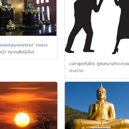
าจของบุญของกรรม" (หลวง
บัว ญาณสัมปันโน)
เวลาพูดกับใคร คู่สนทนามักจะตะค
ตะหวาด