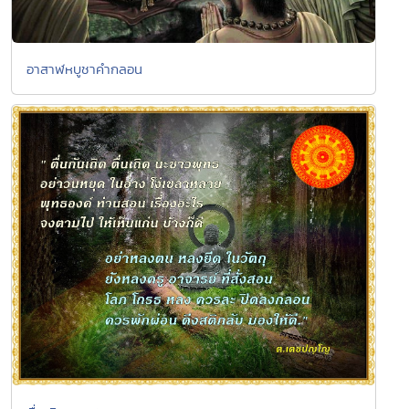
อาสาฬหบูชาคำกลอน