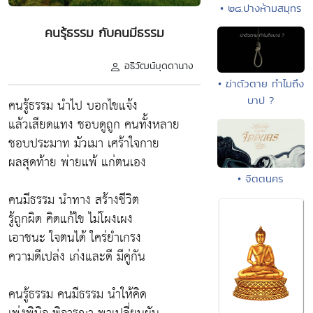
• ๒๘.ปางห้ามสมุทร
คนรุ้ธรรม กับคนมีธรรม
อธิวัฒน์บุดดานาง
• ฆ่าตัวตาย ทำไมถึง
บาป ?
คนรู้ธรรม นำไป บอกไขแจ้ง
แล้วเสียดแทง ชอบดูถูก คนทั้งหลาย
ชอบประมาท มัวเมา เศร้าใจกาย
ผลสุดท้าย พ่ายแพ้ แก่ตนเอง
• จิตตนคร
คนมีธรรม นำทาง สร้างชีวิต
รู้ถูกผิด คิดแก้ไข ไม่โผงเผง
เอาชนะ ใจตนได้ ใคร่ยำเกรง
ความดีเปล่ง เก่งและดี มีคู่กัน
คนรู้ธรรม คนมีธรรม นำให้คิด