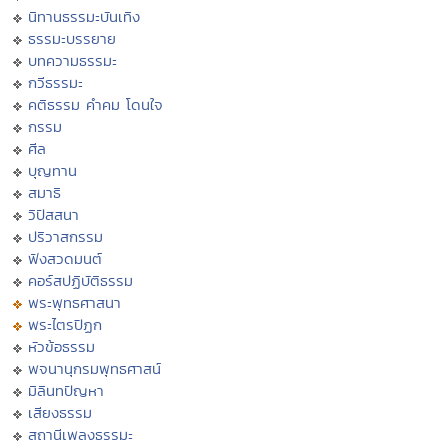
นิทานธรรมะบันเทิง
ธรรมะบรรยาย
บทความธรรมะ
กวีธรรมะ
คติธรรม คำคม โดนใจ
กรรม
ศีล
บุญทาน
สมาธิ
วิปัสสนา
ปริวาสกรรม
ฟังสวดมนต์
คอร์สปฏิบัติธรรม
พระพุทธศาสนา
พระไตรปิฏก
หัวข้อธรรม
พจนานุกรมพุทธศาสน์
มิลินทปัญหา
เสียงธรรม
สถานีเพลงธรรมะ