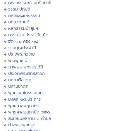
เพลงธรรมะ/ดนตรีสมาธิ
ธรรมะปฏิบัติ
คลังแสงแห่งธรรม
บทสวดมนต์
หลักธรรมนำสุขฯ
กรรมฐานประจำวันเกิด
ฮีต ๑๒ คอง ๑๔
งานบุญประจำปี
ประเพณีทั่วไทย
พระพุทธเจ้า
ภาพพระพุทธประวัติ
ประวัติพระพุทธสาวก
ทศชาติชาดก
นิทานชาดก
พุทธวจนในธรรมบท
มงคล ๓๘ ประการ
พุทธศาสนสุภาษิต
พุทธศาสนสุภาษิต ๖๒๑
สังเวชนียสถาน ๔ ตำบล
ปางพระพุทธรูป