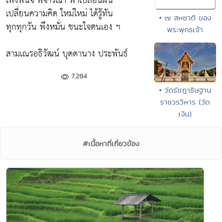
เพ่งพินิจ พิจารณา พาเปลี่ยนผัน
เปลี่ยนความคิด ใหม่ใหม่ ได้รู้ทัน
• ๗ สหชาติ ของ
ทุกทุกวัน พึงหมั่น ชนะใจตนเอง ฯ
พระพุทธเจ้า
สามเณรอธิวัฒน์ บุดดานาง ประพันธ์
7,284
• วัดรัชฎาธิษฐาน
ราชวรวิหาร (วัด
เงิน)
#เนื้อหาที่เกี่ยวข้อง