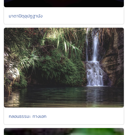
มาตาปิตุอุปฏฐานัง
กลอนธรรมะ ทางเอก