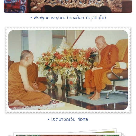
• พระพุทธวรญาณ (ทองย้อย กิตฺติทินฺโน)
• เจตนางดเว้น คือศีล