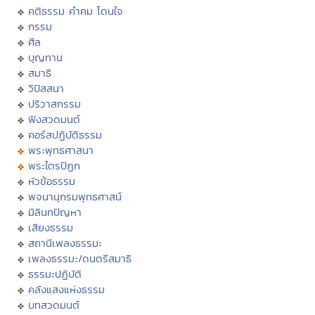
คติธรรม คำคม โดนใจ
กรรม
ศีล
บุญทาน
สมาธิ
วิปัสสนา
ปริวาสกรรม
ฟังสวดมนต์
คอร์สปฏิบัติธรรม
พระพุทธศาสนา
พระไตรปิฏก
หัวข้อธรรม
พจนานุกรมพุทธศาสน์
มิลินทปัญหา
เสียงธรรม
สถานีเพลงธรรมะ
เพลงธรรมะ/ดนตรีสมาธิ
ธรรมะปฏิบัติ
คลังแสงแห่งธรรม
บทสวดมนต์