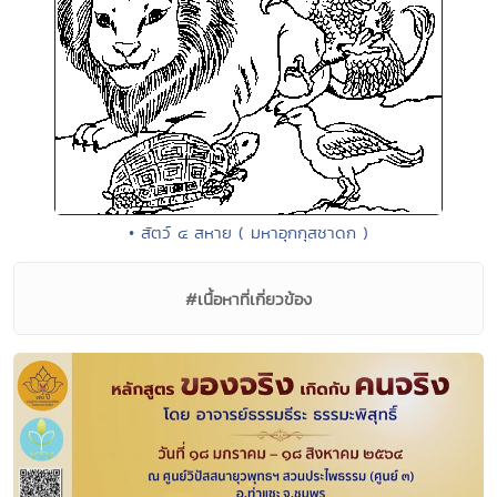
• สัตว์ ๔ สหาย ( มหาอุกกุสชาดก )
#เนื้อหาที่เกี่ยวข้อง