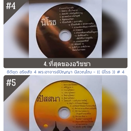
ซีดีชุด อริยสัจ 4 พระอาจารย์ปัญญา นีลวณฺโณ - (( นิโรธ )) # 4