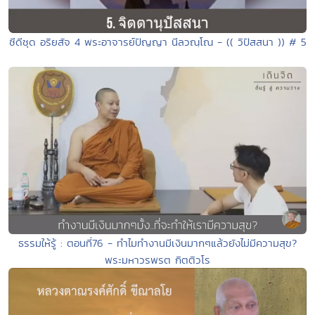
ซีดีชุด อริยสัจ 4 พระอาจารย์ปัญญา นีลวณฺโณ - (( วิปัสสนา )) # 5
ธรรมให้รู้ : ตอนที่76 - ทำไมทำงานมีเงินมากๆแล้วยังไม่มีความสุข?
พระมหาวรพรต กิตติวโร