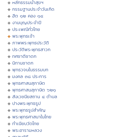
หลักธรรมนำสุขฯ
กรรมฐานประจำวันเกิด
ฮีต ๑๒ คอง ๑๔
งานบุญประจำปี
ประเพณีทั่วไทย
พระพุทธเจ้า
ภาพพระพุทธประวัติ
ประวัติพระพุทธสาวก
ทศชาติชาดก
นิทานชาดก
พุทธวจนในธรรมบท
มงคล ๓๘ ประการ
พุทธศาสนสุภาษิต
พุทธศาสนสุภาษิต ๖๒๑
สังเวชนียสถาน ๔ ตำบล
ปางพระพุทธรูป
พระพุทธรูปสำคัญ
พระพุทธศาสนาในไทย
ทำเนียบวัดไทย
พระอารามหลวง
ศาสนพิธี