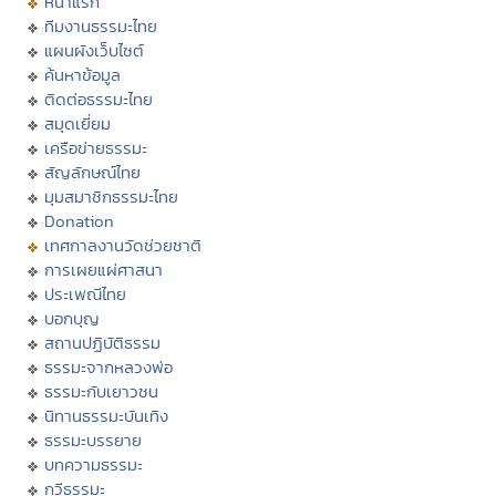
หน้าแรก
ทีมงานธรรมะไทย
แผนผังเว็บไซต์
ค้นหาข้อมูล
ติดต่อธรรมะไทย
สมุดเยี่ยม
เครือข่ายธรรมะ
สัญลักษณ์ไทย
มุมสมาชิกธรรมะไทย
Donation
เทศกาลงานวัดช่วยชาติ
การเผยแผ่ศาสนา
ประเพณีไทย
บอกบุญ
สถานปฏิบัติธรรม
ธรรมะจากหลวงพ่อ
ธรรมะกับเยาวชน
นิทานธรรมะบันเทิง
ธรรมะบรรยาย
บทความธรรมะ
กวีธรรมะ