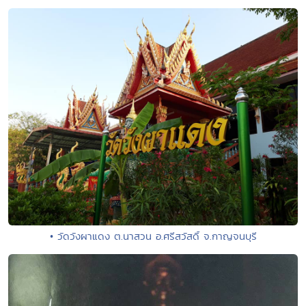
• วัดวังผาแดง ต.นาสวน อ.ศรีสวัสดิ์ จ.กาญจนบุรี