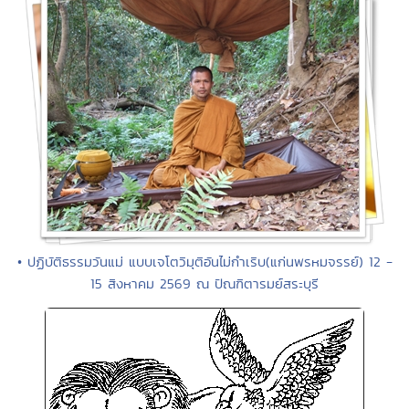
• ปฏิบัติธรรมวันแม่ แบบเจโตวิมุติอันไม่กำเริบ(แก่นพรหมจรรย์) 12 -
15 สิงหาคม 2569 ณ ปัณฑิตารมย์สระบุรี