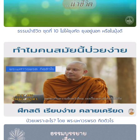
ธรรมนำชีวิต ชุดที่ 10 ไม่ให้ยุงกัด ยุงอยู่นอก หรือในมุ้งดี
ป่วยเพราะอะไร? โดย พระมหาวรพรต กิตติวโร