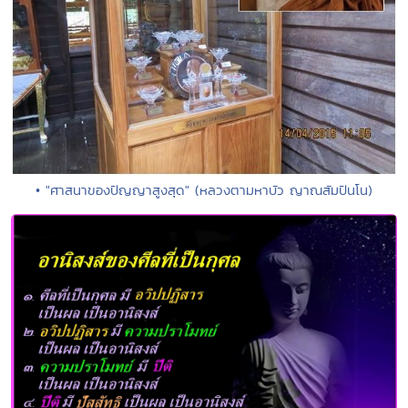
• "ศาสนาของปัญญาสูงสุด" (หลวงตามหาบัว ญาณสัมปันโน)