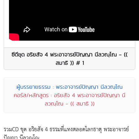
ซีดีชุด อริยสัจ 4 พระอาจารย์ปัญญา นีลวณฺโณ - ((
สมาธิ )) # 1
ผู้บรรยายธรรม : พระอาจารย์ปัญญา นีลวณฺโณ
คอร์ส/หลักสูตร : อริยสัจ 4 พระอาจารย์ปัญญา นี
ลวณฺโณ - (( สมาธิ ))
รวมCD ชุด อริยสัจ 4 ธรรมที่แทงตลอดโลกธาตุ พระอาจารย์
ปัญญา นีลวณฺโณ