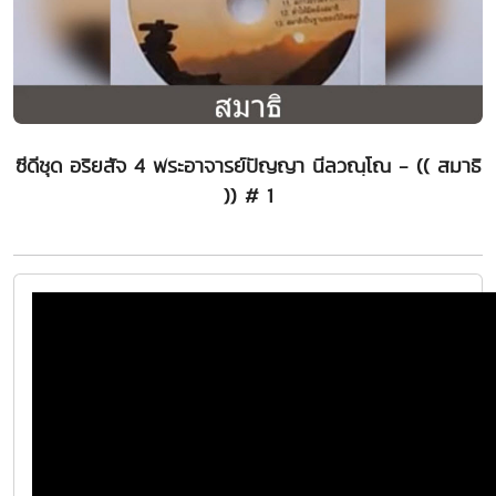
ซีดีชุด อริยสัจ 4 พระอาจารย์ปัญญา นีลวณฺโณ - (( สมาธิ
)) # 1