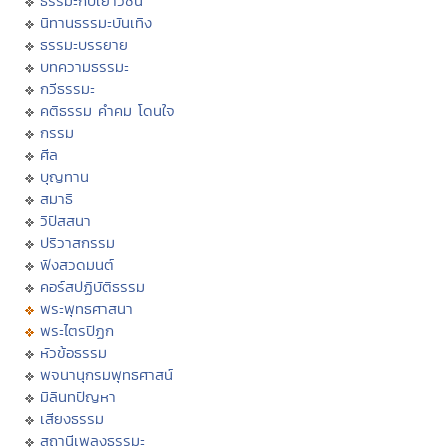
ธรรมะกับเยาวชน
นิทานธรรมะบันเทิง
ธรรมะบรรยาย
บทความธรรมะ
กวีธรรมะ
คติธรรม คำคม โดนใจ
กรรม
ศีล
บุญทาน
สมาธิ
วิปัสสนา
ปริวาสกรรม
ฟังสวดมนต์
คอร์สปฏิบัติธรรม
พระพุทธศาสนา
พระไตรปิฏก
หัวข้อธรรม
พจนานุกรมพุทธศาสน์
มิลินทปัญหา
เสียงธรรม
สถานีเพลงธรรมะ