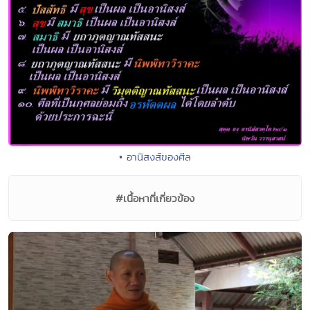
• อานิสงส์ของศีล
#เนื้อหาที่เกี่ยวข้อง