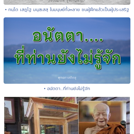
• ทนฺโต เสฏฺโฐ มนุสฺเสสุ ในมนุษย์ทั้งหลาย ชนผู้ฝึกแล้วเป็นผู้ประเสริฐ
• อนัตตา...ที่ท่านยังไม่รู้จัก