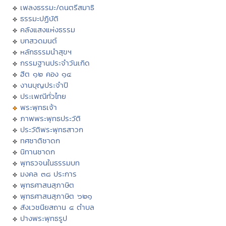
เพลงธรรมะ/ดนตรีสมาธิ
ธรรมะปฏิบัติ
คลังแสงแห่งธรรม
บทสวดมนต์
หลักธรรมนำสุขฯ
กรรมฐานประจำวันเกิด
ฮีต ๑๒ คอง ๑๔
งานบุญประจำปี
ประเพณีทั่วไทย
พระพุทธเจ้า
ภาพพระพุทธประวัติ
ประวัติพระพุทธสาวก
ทศชาติชาดก
นิทานชาดก
พุทธวจนในธรรมบท
มงคล ๓๘ ประการ
พุทธศาสนสุภาษิต
พุทธศาสนสุภาษิต ๖๒๑
สังเวชนียสถาน ๔ ตำบล
ปางพระพุทธรูป