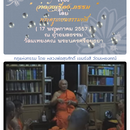
กฏแห่งกรรม โดย หลวงพ่อสุรศักดิ์ เขมรังสี วัดมเหยงคณ์