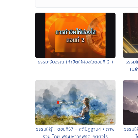
ธรรมะรับอรุณ (ทำจิตให้ผ่องใสตอนที่ 2 )
ธรรมให
เปล
ธรรมให้
ธรรมให้รู้ : ตอนที่57 - สติปัฏฐาน4 • ภาพ
โ
รวม โดย พระมหาวรพรต กิตติวโร