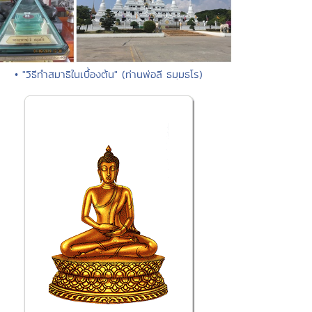
• "วิธีทำสมาธิในเบื้องต้น" (ท่านพ่อลี ธมฺมธโร)