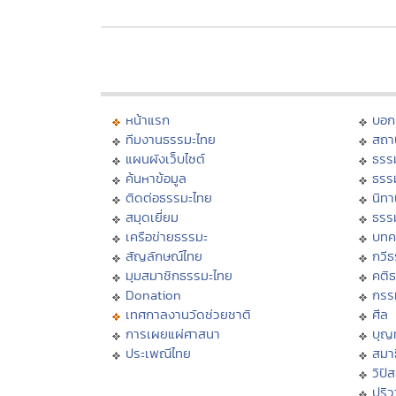
หน้าแรก
บอก
ทีมงานธรรมะไทย
สถา
แผนผังเว็บไซต์
ธรร
ค้นหาข้อมูล
ธรร
ติดต่อธรรมะไทย
นิทา
สมุดเยี่ยม
ธรร
เครือข่ายธรรมะ
บทค
สัญลักษณ์ไทย
กวี
มุมสมาชิกธรรมะไทย
คติ
Donation
กรร
เทศกาลงานวัดช่วยชาติ
ศีล
การเผยแผ่ศาสนา
บุญ
ประเพณีไทย
สมาธ
วิปั
ปริ