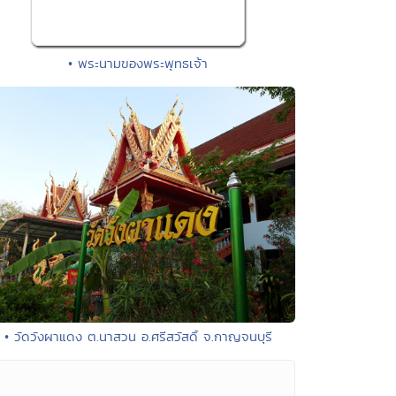
• พระนามของพระพุทธเจ้า
• วัดวังผาแดง ต.นาสวน อ.ศรีสวัสดิ์ จ.กาญจนบุรี