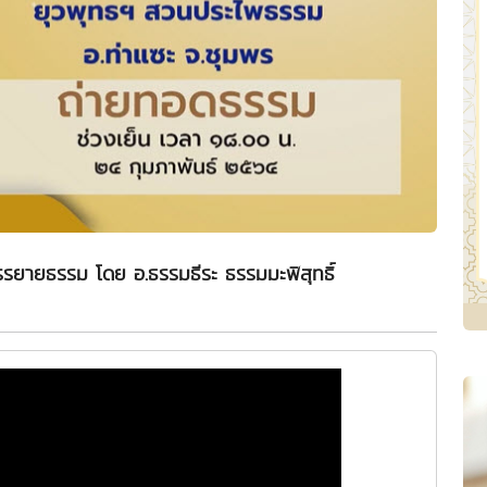
รยายธรรม โดย อ.ธรรมธีระ ธรรมมะพิสุทธิ์