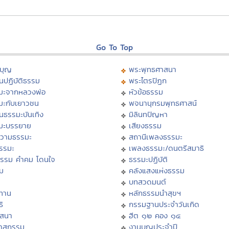
Go To Top
บุญ
พระพุทธศาสนา
นปฏิบัติธรรม
พระไตรปิฏก
มะจากหลวงพ่อ
หัวข้อธรรม
มะกับเยาวชน
พจนานุกรมพุทธศาสน์
นธรรมะบันเทิง
มิลินทปัญหา
มะบรรยาย
เสียงธรรม
วามธรรมะ
สถานีเพลงธรรมะ
ธรรมะ
เพลงธรรมะ/ดนตรีสมาธิ
ธรรม คำคม โดนใจ
ธรรมะปฏิบัติ
ม
คลังแสงแห่งธรรม
บทสวดมนต์
ทาน
หลักธรรมนำสุขฯ
ิ
กรรมฐานประจำวันเกิด
สสนา
ฮีต ๑๒ คอง ๑๔
วาสกรรม
งานบุญประจำปี