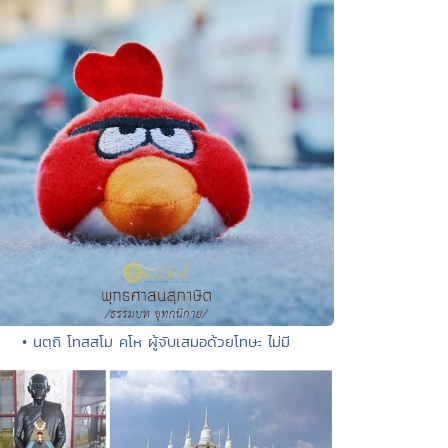
• นตฺถิ โทสสโม คโห ผู้จับเสมอด้วยโทษะ ไม่มี