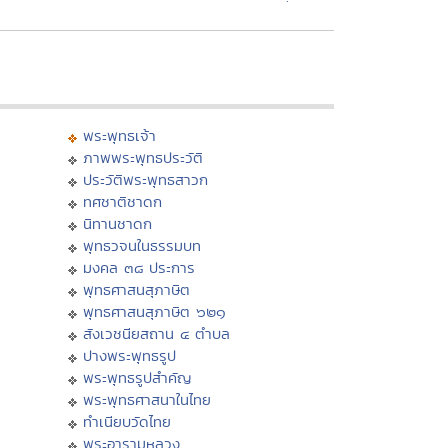
พระพุทธเจ้า
ภาพพระพุทธประวัติ
ประวัติพระพุทธสาวก
ทศชาติชาดก
นิทานชาดก
พุทธวจนในธรรมบท
มงคล ๓๘ ประการ
พุทธศาสนสุภาษิต
พุทธศาสนสุภาษิต ๖๒๑
สังเวชนียสถาน ๔ ตำบล
ปางพระพุทธรูป
พระพุทธรูปสำคัญ
พระพุทธศาสนาในไทย
ทำเนียบวัดไทย
พระอารามหลวง