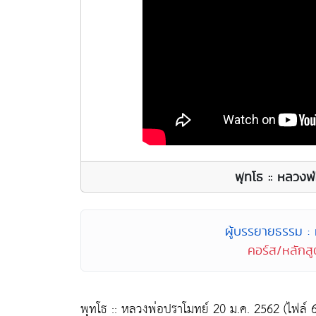
พุทโธ :: หลวงพ
ผู้บรรยายธรรม :
คอร์ส/หลักสูต
พุทโธ :: หลวงพ่อปราโมทย์ 20 ม.ค. 2562 (ไฟล์ 