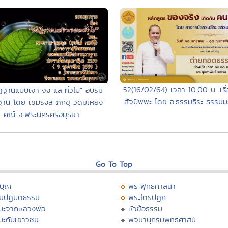
52(16/02/64) เวลา 10.00 น. เรื่
ัฏฐานแบบเจาะจง และทั่วไป" อบรม
สัจปัพพะ โดย อ.ธรรมธีระ ธรรมมะพ
าน โดย เขมรังสี ภิกขุ วัดมเหยง
คณ์ จ.พระนครศรีอยุธยา
Go To Top
บุญ
พระพุทธศาสนา
นปฏิบัติธรรม
พระไตรปิฏก
มะจากหลวงพ่อ
หัวข้อธรรม
มะกับเยาวชน
พจนานุกรมพุทธศาสน์