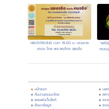
146(9/06/64) เวลา 18.00 น. บรรยาย
"สติป
ธรรม โดย พระสมจิตร สุธมฺโม
กรรมฐ
หน้าแรก
บอก
ทีมงานธรรมะไทย
สถา
แผนผังเว็บไซต์
ธรร
ค้นหาข้อมูล
ธรร