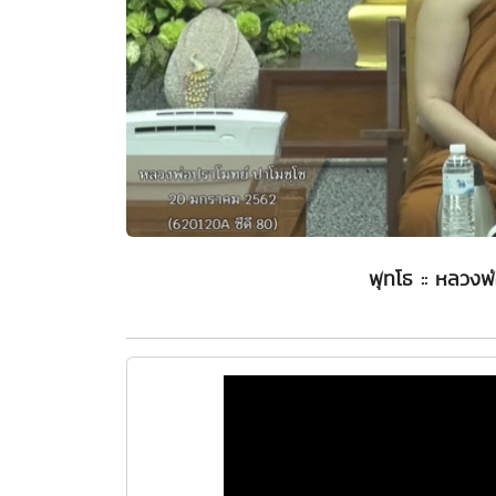
พุทโธ :: หลวงพ