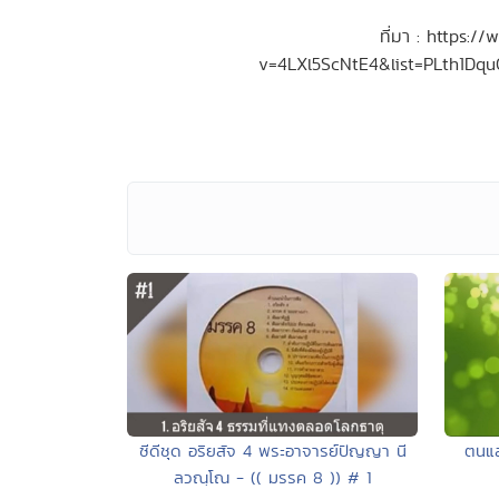
ที่มา : https:
v=4LXl5ScNtE4&list=PLth1Dq
ตนแล
ซีดีชุด อริยสัจ 4 พระอาจารย์ปัญญา นี
ลวณฺโณ - (( มรรค 8 )) # 1