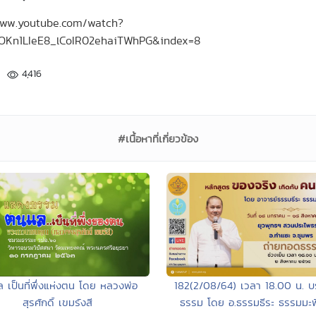
//www.youtube.com/watch?
uOKn1LIeE8_lCoIR02ehaiTWhPG&index=8
4,416
#เนื้อหาที่เกี่ยวข้อง
182(2/08/64) เวลา 18.00 น. 
 เป็นที่พึ่งแห่งตน โดย หลวงพ่อ
ธรรม โดย อ.ธรรมธีระ ธรรมมะพิส
สุรศักดิ์ เขมรังสี