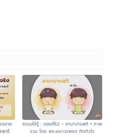
บรรยาย
ธรรมให้รู้ : ตอนที่62 - อานาปานสติ • ภาพ
ุทธิ์
รวม โดย พระมหาวรพรต กิตติวโร