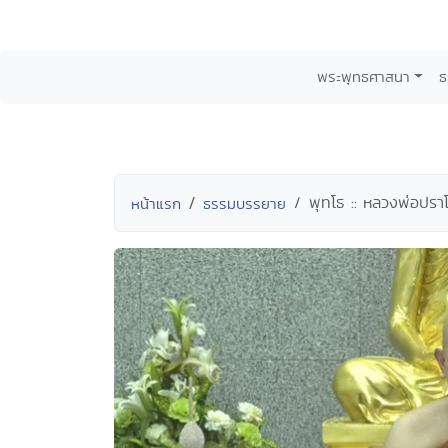
พระพุทธศาสนา
ธ
พุทโธ :: หลวงพ่อปรา
หน้าแรก
ธรรมบรรยาย