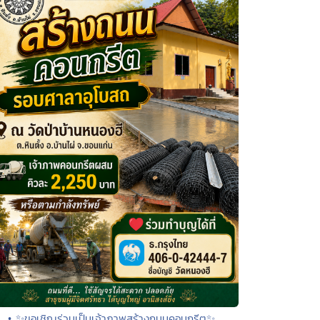
• ✨ขอเชิญร่วมเป็นเจ้าภาพสร้างถนนคอนกรีต✨