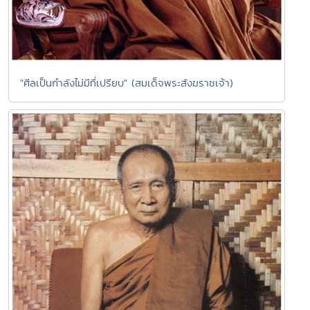
"ศีลเป็นกำลังไม่มีที่เปรียบ" (สมเด็จพระสังฆราชเจ้า)