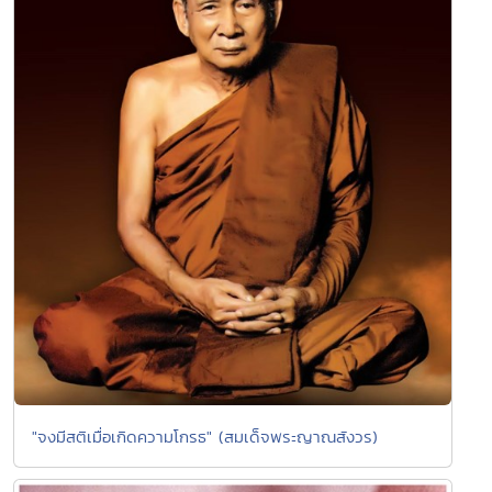
"จงมีสติเมื่อเกิดความโกรธ" (สมเด็จพระญาณสังวร)