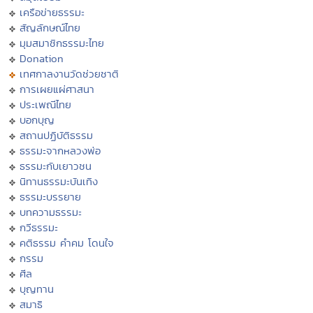
เครือข่ายธรรมะ
สัญลักษณ์ไทย
มุมสมาชิกธรรมะไทย
Donation
เทศกาลงานวัดช่วยชาติ
การเผยแผ่ศาสนา
ประเพณีไทย
บอกบุญ
สถานปฏิบัติธรรม
ธรรมะจากหลวงพ่อ
ธรรมะกับเยาวชน
นิทานธรรมะบันเทิง
ธรรมะบรรยาย
บทความธรรมะ
กวีธรรมะ
คติธรรม คำคม โดนใจ
กรรม
ศีล
บุญทาน
สมาธิ