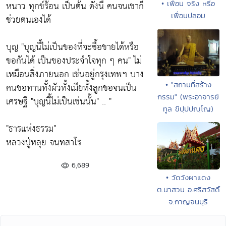
หนาว ทุกข์ร้อน เป็นต้น ดังนี้ คนจนเขาก็
• เพื่อน จริง หรือ
เพื่อนปลอม
ช่วยตนเองได้
บุญ "บุญนี้ไม่เป็นของที่จะซื้อขายได้หรือ
ขอกันได้ เป็นของประจำใจทุก ๆ คน" ไม่
เหมือนสิ่งภายนอก เช่นอยู่กรุงเทพฯ บาง
• "สถานที่สร้าง
คนขอทานทั้งผัวทั้งเมียทั้งลูกขอจนเป็น
กรรม" (พระอาจารย์
เศรษฐี "บุญนี้ไม่เป็นเช่นนั้น" .. "
ทูล ขิปฺปปญฺโญ)
"ธารแห่งธรรม"
หลวงปู่หลุย จนฺทสาโร
6,689
• วัดวังผาแดง
ต.นาสวน อ.ศรีสวัสดิ์
จ.กาญจนบุรี