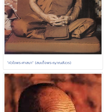
"หัวใจพระศาสนา" (สมเด็จพระญาณสังวร)