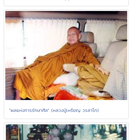
"ผลแห่งการรักษาศีล" (หลวงปู่เหรียญ วรลาโภ)