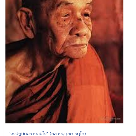
"จงปฎิบัติอย่างตนโง่" (หลวงปู่ดูลย์ อตุโล)