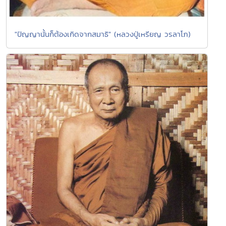
"ปัญญานั้นก็ต้องเกิดจากสมาธิ" (หลวงปู่เหรียญ วรลาโภ)