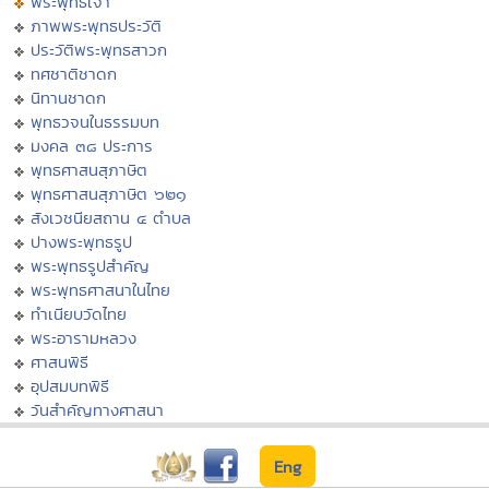
พระพุทธเจ้า
ภาพพระพุทธประวัติ
ประวัติพระพุทธสาวก
ทศชาติชาดก
นิทานชาดก
พุทธวจนในธรรมบท
มงคล ๓๘ ประการ
พุทธศาสนสุภาษิต
พุทธศาสนสุภาษิต ๖๒๑
สังเวชนียสถาน ๔ ตำบล
ปางพระพุทธรูป
พระพุทธรูปสำคัญ
พระพุทธศาสนาในไทย
ทำเนียบวัดไทย
พระอารามหลวง
ศาสนพิธี
อุปสมบทพิธี
วันสำคัญทางศาสนา
Eng