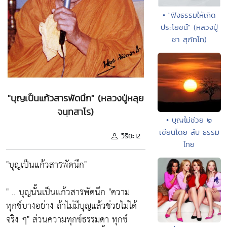
• "ฟังธรรมให้เกิด
ประโยชน์" (หลวงปู่
ชา สุภัทโท)
"บุญเป็นแก้วสารพัดนึก" (หลวงปู่หลุย
จนฺทสาโร)
• บุญไม่ช่วย ๒
เขียนโดย สืบ ธรรม
วิริยะ12
ไทย
"บุญเป็นแก้วสารพัดนึก"
" .. บุญนั้นเป็นแก้วสารพัดนึก "ความ
ทุกข์บางอย่าง ถ้าไม่มีบุญแล้วช่วยไม่ได้
จริง ๆ" ส่วนความทุกข์ธรรมดา ทุกข์