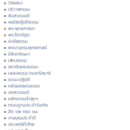
วิปัสสนา
ปริวาสกรรม
ฟังสวดมนต์
คอร์สปฏิบัติธรรม
พระพุทธศาสนา
พระไตรปิฏก
หัวข้อธรรม
พจนานุกรมพุทธศาสน์
มิลินทปัญหา
เสียงธรรม
สถานีเพลงธรรมะ
เพลงธรรมะ/ดนตรีสมาธิ
ธรรมะปฏิบัติ
คลังแสงแห่งธรรม
บทสวดมนต์
หลักธรรมนำสุขฯ
กรรมฐานประจำวันเกิด
ฮีต ๑๒ คอง ๑๔
งานบุญประจำปี
ประเพณีทั่วไทย